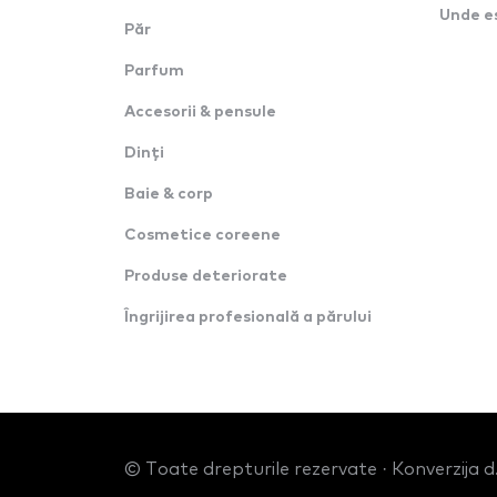
Unde e
Păr
Parfum
Accesorii & pensule
Dinți
Baie & corp
Cosmetice coreene
Produse deteriorate
Îngrijirea profesională a părului
© Toate drepturile rezervate · Konverzija d.