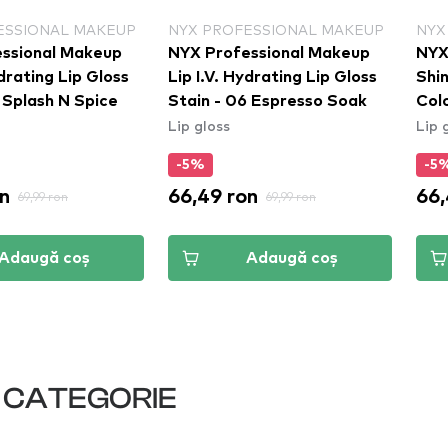
ESSIONAL MAKEUP
NYX PROFESSIONAL MAKEUP
NYX
ssional Makeup
NYX Professional Makeup
NYX
ydrating Lip Gloss
Lip I.V. Hydrating Lip Gloss
Shin
 Splash N Spice
Stain - 06 Espresso Soak
Color - ruj de
Lip gloss
Lip 
Glo
-5%
-5
n
66,49 ron
66,
69,99 ron
69,99 ron
Adaugă coș
Adaugă coș
I CATEGORIE