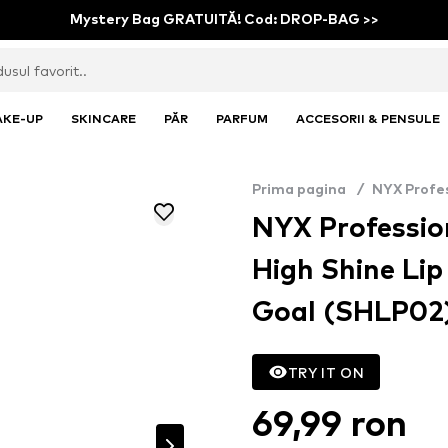
Mystery Bag GRATUITĂ! Cod: DROP-BAG >>
AKE-UP
SKINCARE
PĂR
PARFUM
ACCESORII & PENSULE
Prima pagina
/
NYX Profe
NYX Professio
High Shine Lip
Goal (SHLP02
TRY IT ON
69,99 ron