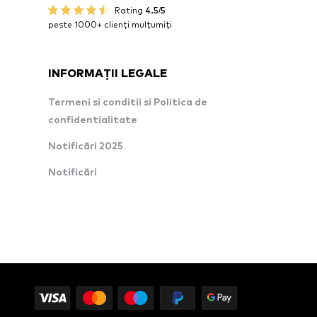
Rating
4.5/5
peste 1000+ clienți mulțumiți
INFORMAȚII LEGALE
Termeni si conditii si Politica de
confidentialitate
Notificări 2025
Notificări