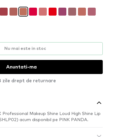
Nu mai este in stoc
Anuntati-ma
 zile drept de returnare
X Professional Makeup Shine Loud High Shine Lip
 (SHLP02) acum disponibil pe PINK PANDA.