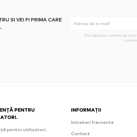
 SI VEI FI PRIMA CARE
.
Prin abonare sunteti de aco
consim
ENȚĂ PENTRU
INFORMAȚII
ZATORI.
Intrebari frecvente
ță pentru utilizatori.
Contact