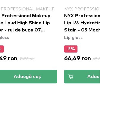
 PROFESSIONAL MAKEUP
NYX PROFESSIONAL MAKEUP
 Professional Makeup
NYX Professional Makeup
e Loud High Shine Lip
Lip I.V. Hydrating Lip Gloss
 buze 07
Stain - 05 Mocha Me Wet
gloss
Lip gloss
bal Citizen (SHLP07)
%
-5%
49 ron
66,49 ron
69,99 ron
69,99 ron
Adaugă coș
Adaugă coș