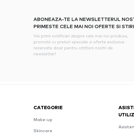
ABONEAZA-TE LA NEWSLETTERUL NOSTRU
PRIMESTE CELE MAI NOI OFERTE SI STIRI
Vei primi notificari despre cele mai noi produse,
promotii cu preturi speciale si oferte exclusive
rezervate doar pentru citittorii nostri de
newsletter!
CATEGORIE
ASIST
UTILI
Make-up
Asisten
Skincare