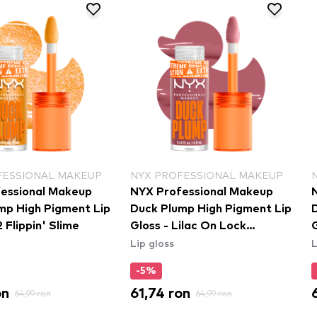
FESSIONAL MAKEUP
NYX PROFESSIONAL MAKEUP
essional Makeup
NYX Professional Makeup
mp High Pigment Lip
Duck Plump High Pigment Lip
2 Flippin' Slime
Gloss - Lilac On Lock
Lip gloss
L
(DPLL10)
-5%
on
61,74 ron
64,99 ron
64,99 ron