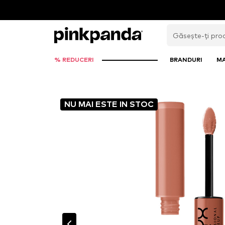
% REDUCERI
BRANDURI
M
NU MAI ESTE IN STOC