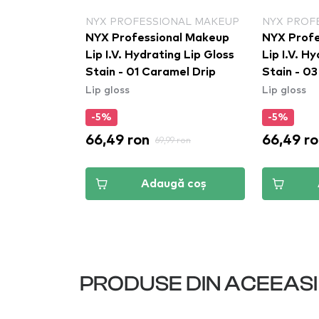
NAL MAKEUP
NYX PROFESSIONAL MAKEUP
NYX PROF
al Makeup
NYX Professional Makeup
NYX Profe
h Pigment
Lip I.V. Hydrating Lip Gloss
Lip I.V. H
wn Of
Stain - 01 Caramel Drip
Stain - 03
Lip gloss
Lip gloss
05)
-5%
-5%
66,49 ron
66,49 ro
ron
69,99 ron
ă coș
Adaugă coș
PRODUSE DIN ACEEAS