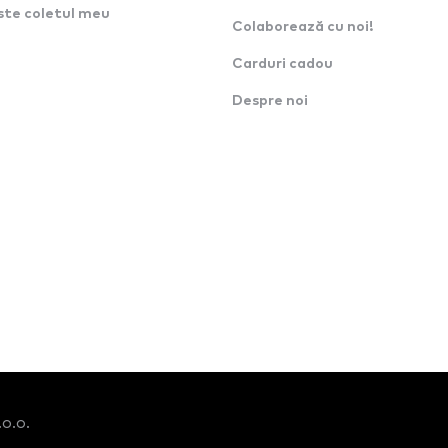
ste coletul meu
Colaborează cu noi!
Carduri cadou
Despre noi
o.o.