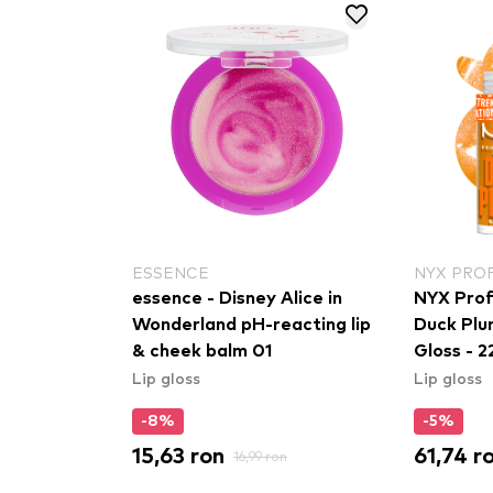
ESSENCE
NYX PRO
essence - Disney Alice in
NYX Prof
Wonderland pH-reacting lip
Duck Plu
& cheek balm 01
Gloss - 2
Lip gloss
Lip gloss
-8%
-5%
15,63 ron
61,74 r
16,99 ron