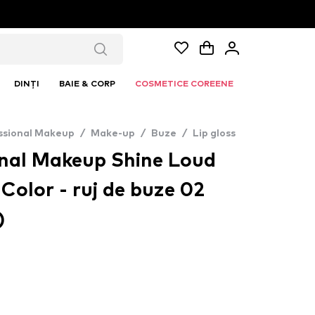
DINȚI
BAIE & CORP
COSMETICE COREENE
ssional Makeup
/
Make-up
/
Buze
/
Lip gloss
nal Makeup Shine Loud
 Color - ruj de buze 02
)