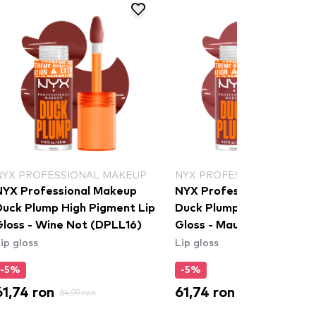
NYX PROFESSIONAL MAKEUP
NYX PROFESSIONAL MAKE
NYX Professional Makeup
NYX Professional Makeu
Duck Plump High Pigment Lip
Duck Plump High Pigment
Gloss - Wine Not (DPLL16)
Gloss - Mauve Out Of My
ip gloss
Lip gloss
Way (DPLL08)
-5%
-5%
61,74 ron
61,74 ron
64,99 ron
64,99 ron