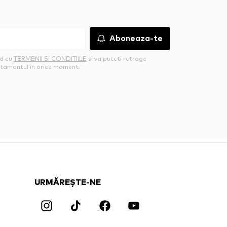
Aboneaza-te
rd cu
TERMENII SI CONDITIILE
si va puteti retrage
tamantul in orice moment.
URMĂREȘTE-NE