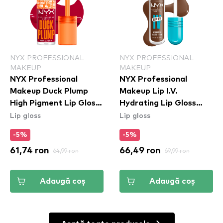
NYX PROFESSIONAL
NYX PROFESSIONAL
MAKEUP
MAKEUP
NYX Professional
NYX Professional
Makeup Duck Plump
Makeup Lip I.V.
High Pigment Lip Gloss
Hydrating Lip Gloss
Lip gloss
Lip gloss
- Hall Of Flame
Stain - 03 Splash N
(DPLL14)
Spice
-5%
-5%
61,74 ron
64,99 ron
66,49 ron
69,99 ron
Adaugă coș
Adaugă coș