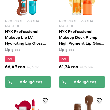
NYX PROFESSIONAL
NYX PROFESSIONAL
MAKEUP
MAKEUP
NYX Professional
NYX Professional
Makeup Lip I.V.
Makeup Duck Plump
Hydrating Lip Gloss
High Pigment Lip Gloss
Lip gloss
Lip gloss
Stain - 01 Caramel Drip
- Clearly Spicy
(DPLL01)
-5%
-5%
66,49 ron
69,99 ron
61,74 ron
64,99 ron
Adaugă coș
Adaugă coș