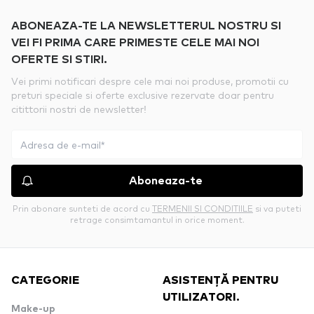
ABONEAZA-TE LA NEWSLETTERUL NOSTRU SI
VEI FI PRIMA CARE PRIMESTE CELE MAI NOI
OFERTE SI STIRI.
Vei primi notificari despre cele mai noi produse, promotii cu
preturi speciale si oferte exclusive rezervate doar pentru
citittorii nostri de newsletter!
Aboneaza-te
Prin abonare sunteti de acord cu
TERMENII SI CONDITIILE
si va puteti
retrage consimtamantul in orice moment.
CATEGORIE
ASISTENȚĂ PENTRU
UTILIZATORI.
Make-up