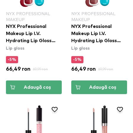
NYX PROFESSIONAL
NYX PROFESSIONAL
MAKEUP
MAKEUP
NYX Professional
NYX Professional
Makeup Lip I.V.
Makeup Lip I.V.
Hydrating Lip Gloss
Hydrating Lip Gloss
Lip gloss
Lip gloss
Stain - 10 Berry Thirsty
Stain - 02 Hydra Honey
-5%
-5%
66,49 ron
69,99 ron
66,49 ron
69,99 ron
Adaugă coș
Adaugă coș