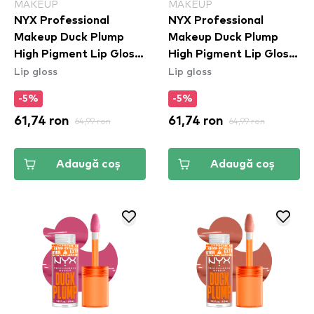
MAKEUP
MAKEUP
NYX Professional
NYX Professional
Makeup Duck Plump
Makeup Duck Plump
High Pigment Lip Gloss
High Pigment Lip Gloss
Lip gloss
Lip gloss
- Wine Not (DPLL16)
- Mauve Out Of My
Way (DPLL08)
-5%
-5%
61,74 ron
64,99 ron
61,74 ron
64,99 ron
Adaugă coș
Adaugă coș