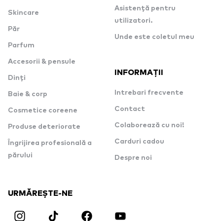
Asistență pentru
Skincare
utilizatori.
Păr
Unde este coletul meu
Parfum
Accesorii & pensule
INFORMAȚII
Dinți
Intrebari frecvente
Baie & corp
Contact
Cosmetice coreene
Colaborează cu noi!
Produse deteriorate
Carduri cadou
Îngrijirea profesională a
părului
Despre noi
URMĂREȘTE-NE