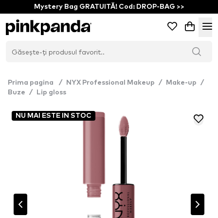
Mystery Bag GRATUITĂ! Cod: DROP-BAG >>
Prima pagina
/
NYX Professional Makeup
/
Make-up
/
Buze
/
Lip gloss
NU MAI ESTE IN STOC