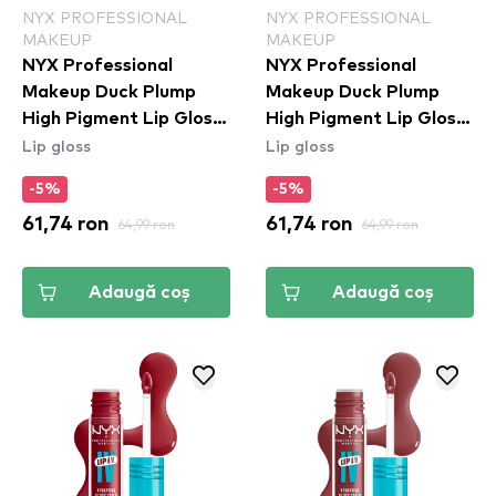
NYX PROFESSIONAL
NYX PROFESSIONAL
MAKEUP
MAKEUP
NYX Professional
NYX Professional
Makeup Duck Plump
Makeup Duck Plump
High Pigment Lip Gloss
High Pigment Lip Gloss
Lip gloss
Lip gloss
- Pick Me Pink (DPLL11)
- Apri-Caught
(DPLL04)
-5%
-5%
61,74 ron
64,99 ron
61,74 ron
64,99 ron
Adaugă coș
Adaugă coș