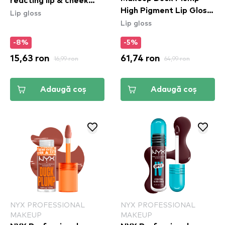
reacting lip & cheek
High Pigment Lip Gloss
Lip gloss
balm 01
Lip gloss
- Lilac On Lock
(DPLL10)
-8%
-5%
15,63 ron
16,99 ron
61,74 ron
64,99 ron
Adaugă coș
Adaugă coș
NYX PROFESSIONAL
NYX PROFESSIONAL
MAKEUP
MAKEUP