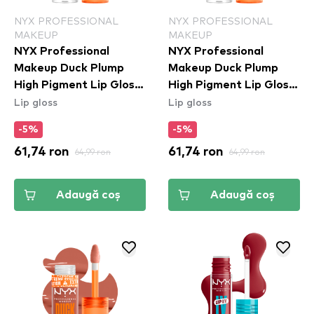
NYX PROFESSIONAL
NYX PROFESSIONAL
MAKEUP
MAKEUP
NYX Professional
NYX Professional
Makeup Duck Plump
Makeup Duck Plump
High Pigment Lip Gloss
High Pigment Lip Gloss
Lip gloss
Lip gloss
- Mauve Out Of My
- Pick Me Pink (DPLL11)
Way (DPLL08)
-5%
-5%
61,74 ron
64,99 ron
61,74 ron
64,99 ron
Adaugă coș
Adaugă coș