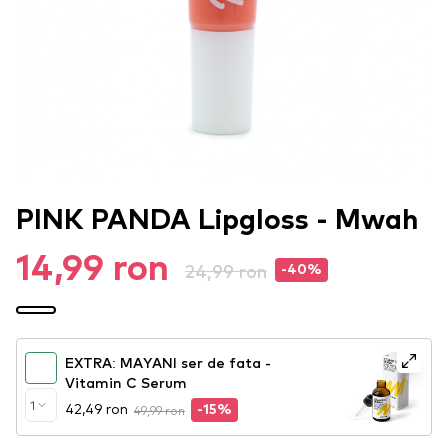
PINK PANDA Lipgloss - Mwah
14,99 ron
24,99 ron
-40%
EXTRA: MAYANI ser de fata -
Vitamin C Serum
1
42,49 ron
49,99 ron
-15%