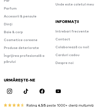
Păr
Unde este coletul meu
Parfum
Accesorii & pensule
INFORMAȚII
Dinți
Intrebari frecvente
Baie & corp
Contact
Cosmetice coreene
Colaborează cu noi!
Produse deteriorate
Carduri cadou
Îngrijirea profesională a
părului
Despre noi
URMĂREȘTE-NE
Rating
4.5/5
peste 1000+ clienți mulțumiți