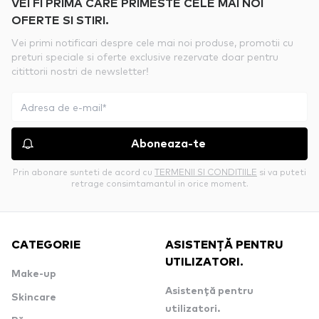
VEI FI PRIMA CARE PRIMESTE CELE MAI NOI
OFERTE SI STIRI.
Vei primi notificari despre cele mai noi produse, promotii cu
preturi speciale si oferte exclusive rezervate doar pentru
citittorii nostri de newsletter!
Aboneaza-te
Prin abonare sunteti de acord cu
TERMENII SI CONDITIILE
si va puteti
retrage consimtamantul in orice moment.
CATEGORIE
ASISTENȚĂ PENTRU
UTILIZATORI.
Make-up
Asistență pentru
Skincare
utilizatori.