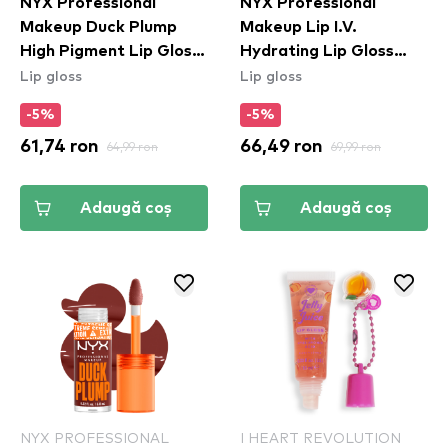
NYX Professional
NYX Professional
Makeup Duck Plump
Makeup Lip I.V.
High Pigment Lip Gloss
Hydrating Lip Gloss
Lip gloss
Lip gloss
- Brown Of Applause
Stain - 14 Mauve N'
(DPLL05)
Moist
-5%
-5%
61,74 ron
64,99 ron
66,49 ron
69,99 ron
Adaugă coș
Adaugă coș
NYX PROFESSIONAL
I HEART REVOLUTION