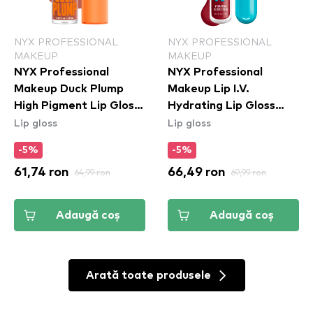
NYX PROFESSIONAL
NYX PROFESSIONAL
MAKEUP
MAKEUP
NYX Professional
NYX Professional
Makeup Duck Plump
Makeup Lip I.V.
High Pigment Lip Gloss
Hydrating Lip Gloss
Lip gloss
Lip gloss
- Apri-Caught
Stain - 10 Berry Thirsty
(DPLL04)
-5%
-5%
61,74 ron
64,99 ron
66,49 ron
69,99 ron
Adaugă coș
Adaugă coș
Arată toate produsele