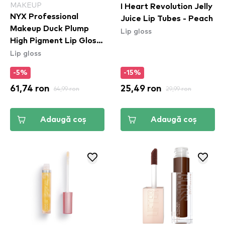
MAKEUP
I Heart Revolution Jelly
NYX Professional
Juice Lip Tubes - Peach
Makeup Duck Plump
Lip gloss
High Pigment Lip Gloss
Lip gloss
- Wine Not (DPLL16)
-5%
-15%
61,74 ron
64,99 ron
25,49 ron
29,99 ron
Adaugă coș
Adaugă coș