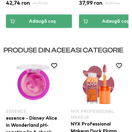
42,74 ron
44,99 ron
37,99 ron
39,99 ron
Adaugă coș
Adaugă coș
PRODUSE DIN ACEEASI CATEGORIE
ESSENCE
NYX PROFESSIONAL
MAKEUP
essence - Disney Alice
NYX Professional
in Wonderland pH-
Makeup Duck Plump