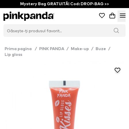
Mystery Bag GRATUITĂ! Cod: DROP-BAG >>
Prima pagina
/
PINK PANDA
/
Make-up
/
Buze
/
Lip gloss