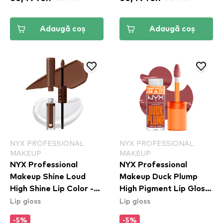
Adaugă coș
Adaugă coș
NYX PROFESSIONAL
NYX PROFESSIONAL
MAKEUP
MAKEUP
NYX Professional
NYX Professional
Makeup Shine Loud
Makeup Duck Plump
High Shine Lip Color -
High Pigment Lip Gloss
Lip gloss
Lip gloss
luciu de buze Total
- Mauve Out Of My
Baller (SLHP30)
Way (DPLL08)
-5%
-5%