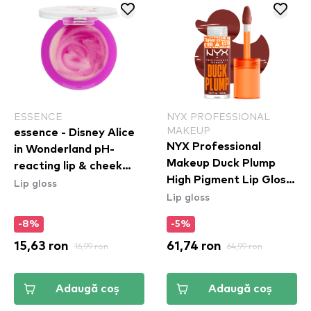
ESSENCE
NYX PROFESSIONAL
MAKEUP
essence - Disney Alice
NYX Professional
in Wonderland pH-
Makeup Duck Plump
reacting lip & cheek
High Pigment Lip Gloss
Lip gloss
balm 01
Lip gloss
- Wine Not (DPLL16)
-8%
-5%
15,63 ron
16,99 ron
61,74 ron
64,99 ron
Adaugă coș
Adaugă coș