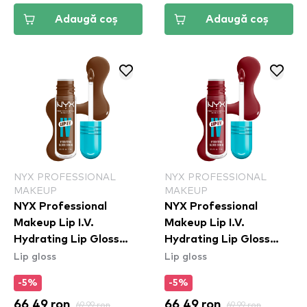
Adaugă coș
Adaugă coș
NYX PROFESSIONAL
NYX PROFESSIONAL
MAKEUP
MAKEUP
NYX Professional
NYX Professional
Makeup Lip I.V.
Makeup Lip I.V.
Hydrating Lip Gloss
Hydrating Lip Gloss
Lip gloss
Lip gloss
Stain - 04 Cocoa
Stain - 13 Cranberry
Quench!
Splash
-5%
-5%
66,49 ron
69,99 ron
66,49 ron
69,99 ron