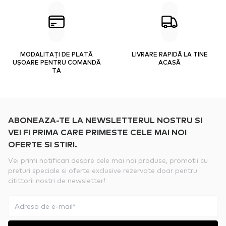
MODALITAȚI DE PLATĂ
LIVRARE RAPIDĂ LA TINE
UȘOARE PENTRU COMANDĂ
ACASĂ
TA
ABONEAZA-TE LA NEWSLETTERUL NOSTRU SI
VEI FI PRIMA CARE PRIMESTE CELE MAI NOI
OFERTE SI STIRI.
Vei primi notificari despre cele mai noi produse, promotii cu
preturi speciale si oferte exclusive rezervate doar pentru
citittorii nostri de newsletter!