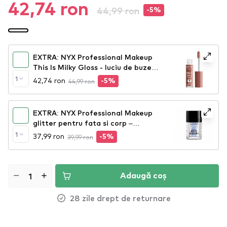
42,74 ron
44,99 ron
-5%
EXTRA: NYX Professional Makeup
This Is Milky Gloss - luciu de buze
Milk The Coco (TIMG20)
1
42,74 ron
44,99 ron
-5%
EXTRA: NYX Professional Makeup
glitter pentru fata si corp –
Metallic Glitter – Lumi-Lite
1
37,99 ron
39,99 ron
-5%
(MGLI05)
Adaugă coș
28 zile drept de returnare