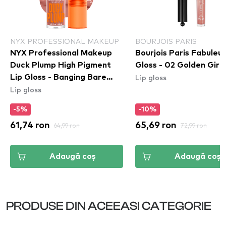
NYX PROFESSIONAL MAKEUP
BOURJOIS PARIS
NYX Professional Makeup
Bourjois Paris Fabuleu
Duck Plump High Pigment
Gloss - 02 Golden Girl
Lip gloss
Lip Gloss - Banging Bare
Lip gloss
(DPLL02)
-5%
-10%
61,74 ron
64,99 ron
65,69 ron
72,99 ron
Adaugă coș
Adaugă coș
PRODUSE DIN ACEEASI CATEGORIE