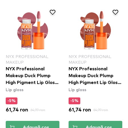
NYX PROFESSIONAL
NYX PROFESSIONAL
MAKEUP
MAKEUP
NYX Professional
NYX Professional
Makeup Duck Plump
Makeup Duck Plump
High Pigment Lip Gloss
High Pigment Lip Gloss
Lip gloss
Lip gloss
- Lilac On Lock
- Brown Of Applause
(DPLL10)
(DPLL05)
-5%
-5%
61,74 ron
64,99 ron
61,74 ron
64,99 ron
Adaugă coș
Adaugă coș