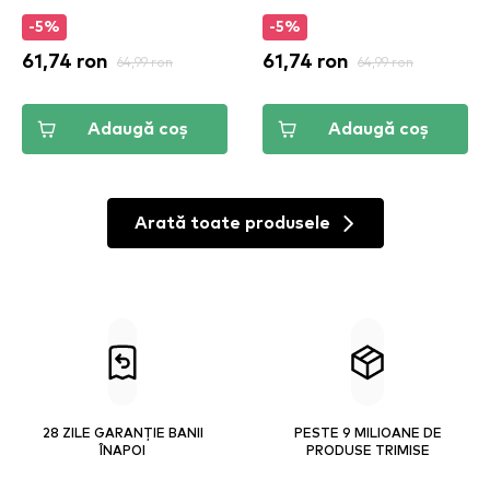
(DPLL04)
-5%
-5%
61,74 ron
64,99 ron
61,74 ron
64,99 ron
Adaugă coș
Adaugă coș
Arată toate produsele
28 ZILE GARANȚIE BANII
PESTE 9 MILIOANE DE
ÎNAPOI
PRODUSE TRIMISE