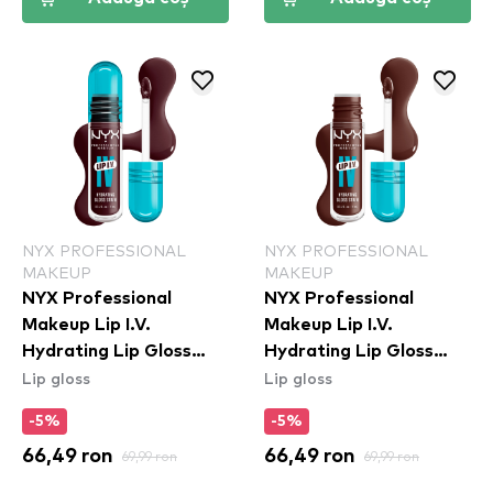
NYX PROFESSIONAL
NYX PROFESSIONAL
MAKEUP
MAKEUP
NYX Professional
NYX Professional
Makeup Lip I.V.
Makeup Lip I.V.
Hydrating Lip Gloss
Hydrating Lip Gloss
Lip gloss
Lip gloss
Stain - 14 Mauve N'
Stain - 05 Mocha Me
Moist
Wet
-5%
-5%
66,49 ron
69,99 ron
66,49 ron
69,99 ron