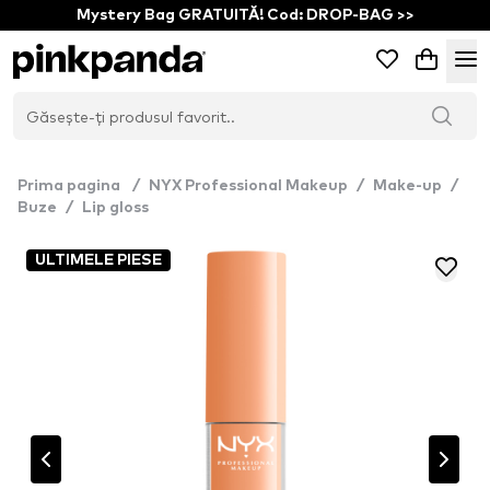
Mystery Bag GRATUITĂ! Cod: DROP-BAG >>
Prima pagina
/
NYX Professional Makeup
/
Make-up
/
Buze
/
Lip gloss
ULTIMELE PIESE