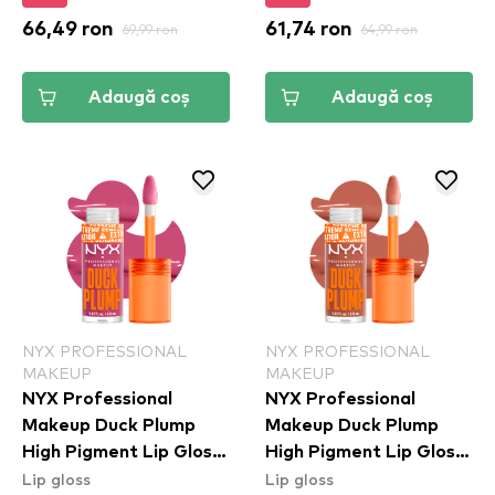
66,49 ron
69,99 ron
61,74 ron
64,99 ron
Adaugă coș
Adaugă coș
NYX PROFESSIONAL
NYX PROFESSIONAL
MAKEUP
MAKEUP
NYX Professional
NYX Professional
Makeup Duck Plump
Makeup Duck Plump
High Pigment Lip Gloss
High Pigment Lip Gloss
Lip gloss
Lip gloss
- Pick Me Pink (DPLL11)
- Apri-Caught