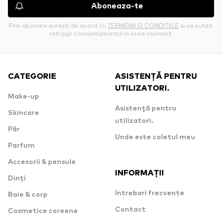
Aboneaza-te
Prin abonare sunteti de acord cu
TERMENII SI CONDITIILE
si va puteti
retrage consimtamantul in orice moment.
CATEGORIE
ASISTENȚĂ PENTRU
UTILIZATORI.
Make-up
Asistență pentru
Skincare
utilizatori.
Păr
Unde este coletul meu
Parfum
Accesorii & pensule
INFORMAȚII
Dinți
Intrebari frecvente
Baie & corp
Contact
Cosmetice coreene