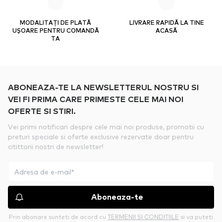
MODALITAȚI DE PLATĂ
LIVRARE RAPIDĂ LA TINE
UȘOARE PENTRU COMANDĂ
ACASĂ
TA
ABONEAZA-TE LA NEWSLETTERUL NOSTRU SI
VEI FI PRIMA CARE PRIMESTE CELE MAI NOI
OFERTE SI STIRI.
Vei primi notificari despre cele mai noi produse, promotii cu
preturi speciale si oferte exclusive rezervate doar pentru
citittorii nostri de newsletter!
Aboneaza-te
Prin abonare sunteti de acord cu
TERMENII SI CONDITIILE
si va puteti