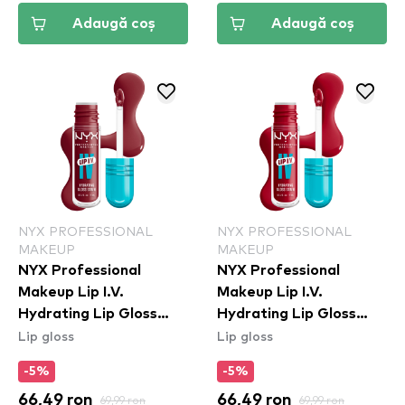
Adaugă coș
Adaugă coș
NYX PROFESSIONAL
NYX PROFESSIONAL
MAKEUP
MAKEUP
NYX Professional
NYX Professional
Makeup Lip I.V.
Makeup Lip I.V.
Hydrating Lip Gloss
Hydrating Lip Gloss
Lip gloss
Lip gloss
Stain - 09 Blush Rush
Stain - 11 Red-y Set
Wet
-5%
-5%
66,49 ron
69,99 ron
66,49 ron
69,99 ron