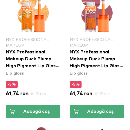
NYX PROFESSIONAL
NYX PROFESSIONAL
MAKEUP
MAKEUP
NYX Professional
NYX Professional
Makeup Duck Plump
Makeup Duck Plump
High Pigment Lip Gloss
High Pigment Lip Gloss
Lip gloss
Lip gloss
- 22 Flippin' Slime
- Lilac On Lock
(DPLL10)
-5%
-5%
61,74 ron
64,99 ron
61,74 ron
64,99 ron
Adaugă coș
Adaugă coș