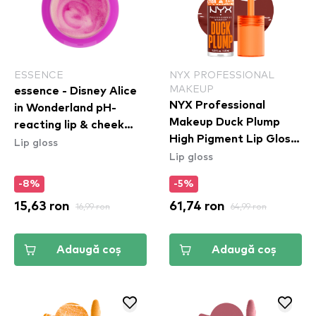
ESSENCE
NYX PROFESSIONAL
MAKEUP
essence - Disney Alice
NYX Professional
in Wonderland pH-
Makeup Duck Plump
reacting lip & cheek
High Pigment Lip Gloss
Lip gloss
balm 01
Lip gloss
- Wine Not (DPLL16)
-8%
-5%
15,63 ron
16,99 ron
61,74 ron
64,99 ron
Adaugă coș
Adaugă coș