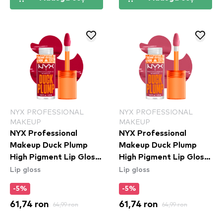
NYX PROFESSIONAL
NYX PROFESSIONAL
MAKEUP
MAKEUP
NYX Professional
NYX Professional
Makeup Duck Plump
Makeup Duck Plump
High Pigment Lip Gloss
High Pigment Lip Gloss
Lip gloss
Lip gloss
- Hall Of Flame
- Strike A Rose
(DPLL14)
(DPLL09)
-5%
-5%
61,74 ron
64,99 ron
61,74 ron
64,99 ron