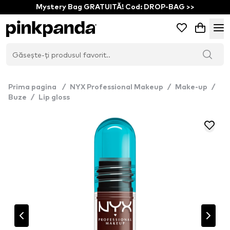
Mystery Bag GRATUITĂ! Cod: DROP-BAG >>
Prima pagina
/
NYX Professional Makeup
/
Make-up
/
Buze
/
Lip gloss