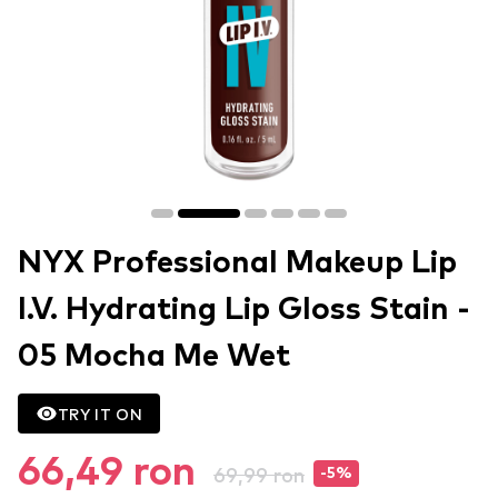
NYX Professional Makeup Lip
I.V. Hydrating Lip Gloss Stain -
05 Mocha Me Wet
TRY IT ON
66,49 ron
69,99 ron
-5%