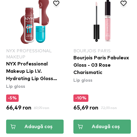
NYX PROFESSIONAL
BOURJOIS PARIS
MAKEUP
Bourjois Paris Fabuleux
NYX Professional
Gloss - 03 Rose
Makeup Lip I.V.
Charismatic
Hydrating Lip Gloss
Lip gloss
Lip gloss
Stain - 02 Hydra Honey
-5%
-10%
66,49 ron
69,99 ron
65,69 ron
72,99 ron
Adaugă coș
Adaugă coș