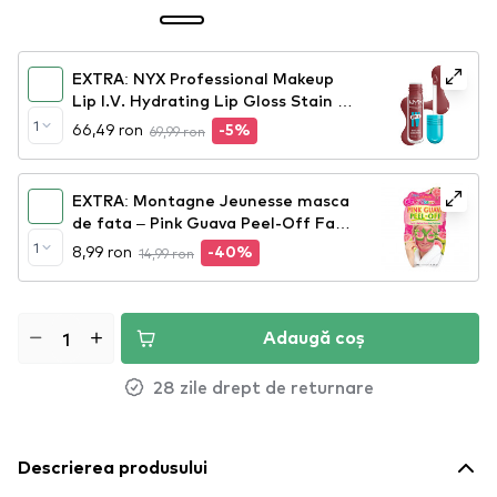
EXTRA: NYX Professional Makeup
Lip I.V. Hydrating Lip Gloss Stain -
02 Hydra Honey
1
66,49 ron
69,99 ron
-5%
EXTRA: Montagne Jeunesse masca
de fata – Pink Guava Peel-Off Face
Mask
1
8,99 ron
14,99 ron
-40%
Adaugă coș
28 zile drept de returnare
Descrierea produsului