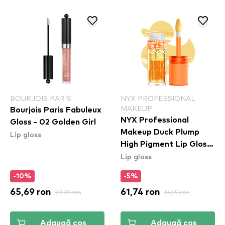
BOURJOIS PARIS
NYX PROFESSIONAL
MAKEUP
Bourjois Paris Fabuleux
NYX Professional
Gloss - 02 Golden Girl
Makeup Duck Plump
Lip gloss
High Pigment Lip Gloss
Lip gloss
- Clearly Spicy
(DPLL01)
-10%
-5%
65,69 ron
72,99 ron
61,74 ron
64,99 ron
Adaugă coș
Adaugă coș