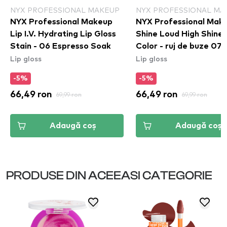
NYX PROFESSIONAL MAKEUP
NYX PROFESSIONAL MA
NYX Professional Makeup
NYX Professional Mak
Lip I.V. Hydrating Lip Gloss
Shine Loud High Shine 
Stain - 06 Espresso Soak
Color - ruj de buze 07
Lip gloss
Lip gloss
Global Citizen (SHLP0
-5%
-5%
66,49 ron
69,99 ron
66,49 ron
69,99 ron
Adaugă coș
Adaugă coș
PRODUSE DIN ACEEASI CATEGORIE