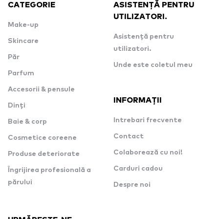
CATEGORIE
ASISTENȚĂ PENTRU
UTILIZATORI.
Make-up
Asistență pentru
Skincare
utilizatori.
Păr
Unde este coletul meu
Parfum
Accesorii & pensule
INFORMAȚII
Dinți
Intrebari frecvente
Baie & corp
Contact
Cosmetice coreene
Colaborează cu noi!
Produse deteriorate
Carduri cadou
Îngrijirea profesională a
părului
Despre noi