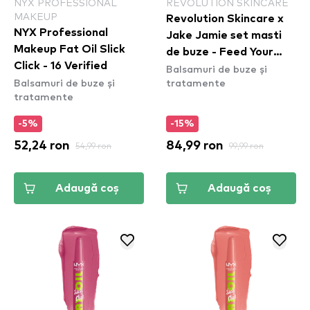
NYX PROFESSIONAL
REVOLUTION SKINCARE
MAKEUP
Revolution Skincare x
NYX Professional
Jake Jamie set masti
Makeup Fat Oil Slick
de buze - Feed Your
Click - 16 Verified
Balsamuri de buze și
Cravings Lip Mask
Balsamuri de buze și
tratamente
Collection
tratamente
-5%
-15%
52,24 ron
54,99 ron
84,99 ron
99,99 ron
Adaugă coș
Adaugă coș