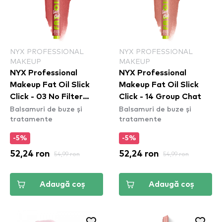
NYX PROFESSIONAL
NYX PROFESSIONAL
MAKEUP
MAKEUP
NYX Professional
NYX Professional
Makeup Fat Oil Slick
Makeup Fat Oil Slick
Click - 03 No Filter
Click - 14 Group Chat
Balsamuri de buze și
Balsamuri de buze și
Needed
tratamente
tratamente
-5%
-5%
52,24 ron
54,99 ron
52,24 ron
54,99 ron
Adaugă coș
Adaugă coș