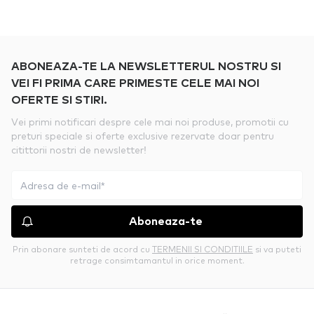
ABONEAZA-TE LA NEWSLETTERUL NOSTRU SI
VEI FI PRIMA CARE PRIMESTE CELE MAI NOI
OFERTE SI STIRI.
Vei primi notificari despre cele mai noi produse, promotii cu
preturi speciale si oferte exclusive rezervate doar pentru
citittorii nostri de newsletter!
Aboneaza-te
Prin abonare sunteti de acord cu
TERMENII SI CONDITIILE
si va puteti
retrage consimtamantul in orice moment.