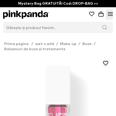
Mystery Bag GRATUITĂ! Cod: DROP-BAG >>
Prima pagina
/
wet n wild
/
Make-up
/
Buze
/
Balsamuri de buze și tratamente