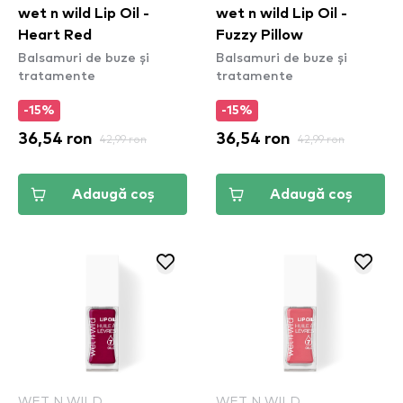
wet n wild Lip Oil -
wet n wild Lip Oil -
Heart Red
Fuzzy Pillow
Balsamuri de buze și
Balsamuri de buze și
tratamente
tratamente
-15%
-15%
36,54 ron
42,99 ron
36,54 ron
42,99 ron
Adaugă coș
Adaugă coș
WET N WILD
WET N WILD