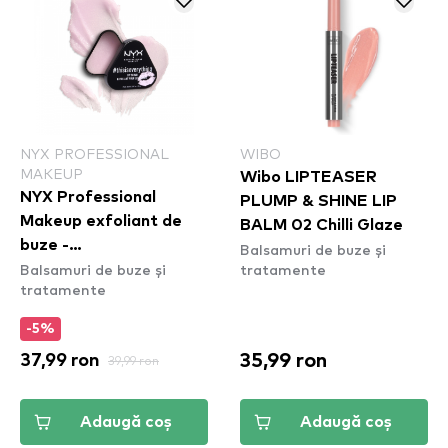
NYX PROFESSIONAL
WIBO
MAKEUP
Wibo LIPTEASER
NYX Professional
PLUMP & SHINE LIP
Makeup exfoliant de
BALM 02 Chilli Glaze
buze -
Balsamuri de buze și
Balsamuri de buze și
tratamente
#thisiseverything Lip
tratamente
Scrub (TIELSC01)
-5%
35,99 ron
37,99 ron
39,99 ron
Adaugă coș
Adaugă coș