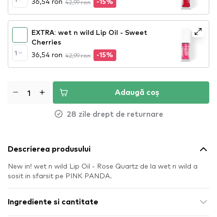
36,54 ron
42,99 ron
-15%
EXTRA: wet n wild Lip Oil - Sweet
Cherries
1
36,54 ron
42,99 ron
-15%
Adaugă coș
28 zile drept de returnare
Descrierea produsului
New in! wet n wild Lip Oil - Rose Quartz de la wet n wild a
sosit in sfarsit pe PINK PANDA.
Ingrediente si cantitate