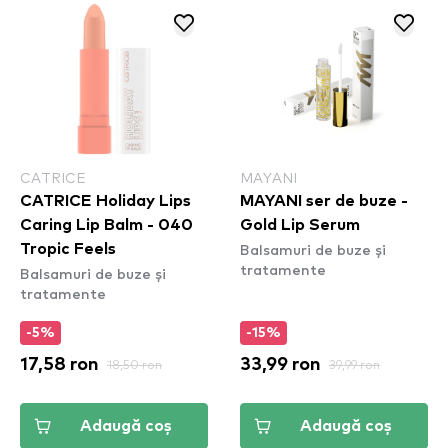
CATRICE
MAYANI
CATRICE Holiday Lips
MAYANI ser de buze -
Caring Lip Balm - 040
Gold Lip Serum
Balsamuri de buze și
Tropic Feels
tratamente
Balsamuri de buze și
tratamente
-5%
-15%
17,58 ron
18,50 ron
33,99 ron
39,99 ron
Adaugă coș
Adaugă coș