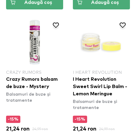
Adaugă coș
Adaugă coș
CRAZY RUMORS
I HEART REVOLUTION
Crazy Rumors balsam
I Heart Revolution
de buze - Mystery
Sweet Swirl Lip Balm -
Balsamuri de buze și
Lemon Meringue
tratamente
Balsamuri de buze și
tratamente
-15%
-15%
21,24 ron
24,99 ron
21,24 ron
24,99 ron