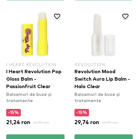
I HEART REVOLUTION
REVOLUTION
I Heart Revolution Pop
Revolution Mood
Gloss Balm -
Switch Aura Lip Balm -
Passionfruit Clear
Halo Clear
Balsamuri de buze și
Balsamuri de buze și
tratamente
tratamente
-15%
-15%
21,24 ron
24,99 ron
29,74 ron
34,99 ron