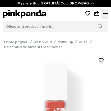
Mystery Bag GRATUITĂ! Cod: DROP-BAG >>
Prima pagina
/
wet n wild
/
Make-up
/
Buze
/
Balsamuri de buze și tratamente