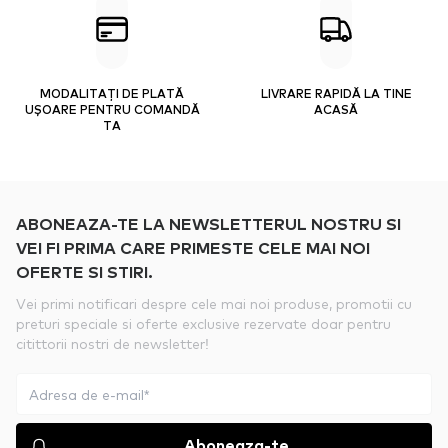
MODALITAȚI DE PLATĂ
LIVRARE RAPIDĂ LA TINE
UȘOARE PENTRU COMANDĂ
ACASĂ
TA
ABONEAZA-TE LA NEWSLETTERUL NOSTRU SI
VEI FI PRIMA CARE PRIMESTE CELE MAI NOI
OFERTE SI STIRI.
Vei primi notificari despre cele mai noi produse, promotii cu
preturi speciale si oferte exclusive rezervate doar pentru
citittorii nostri de newsletter!
Aboneaza-te