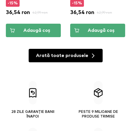
-15%
-15%
36,54 ron
42,99 ron
36,54 ron
42,99 ron
Adaugă coș
Adaugă coș
Arată toate produsele
28 ZILE GARANȚIE BANII
PESTE 9 MILIOANE DE
ÎNAPOI
PRODUSE TRIMISE