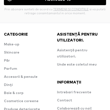
Prin abonare sunteti de acord cu
TERMENII SI CONDITIILE
si va puteti
retrage consimtamantul in orice moment.
CATEGORIE
ASISTENȚĂ PENTRU
UTILIZATORI.
Make-up
Asistență pentru
Skincare
utilizatori.
Păr
Unde este coletul meu
Parfum
Accesorii & pensule
INFORMAȚII
Dinți
Intrebari frecvente
Baie & corp
Contact
Cosmetice coreene
Colaborează cu noi!
Produse deteriorate