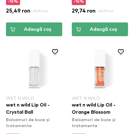
-15%
-15%
25,49 ron
29,99 ron
29,74 ron
34,99 ron
Adaugă coș
Adaugă coș
WET N WILD
WET N WILD
wet n wild Lip Oil -
wet n wild Lip Oil -
Crystal Ball
Orange Blossom
Balsamuri de buze și
Balsamuri de buze și
tratamente
tratamente