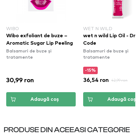
WIBO
WET N WILD
Wibo exfoliant de buze –
wet n wild Lip Oil - Dre
Aromatic Sugar Lip Peeling
Code
Balsamuri de buze și
Balsamuri de buze și
tratamente
tratamente
-15%
30,99 ron
36,54 ron
42,99 ron
Adaugă coș
Adaugă coș
PRODUSE DIN ACEEASI CATEGORIE