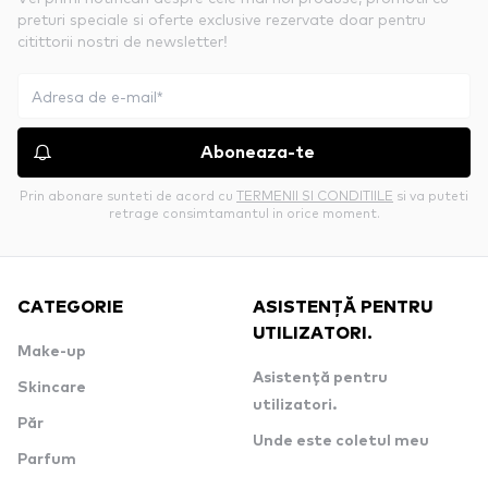
preturi speciale si oferte exclusive rezervate doar pentru
citittorii nostri de newsletter!
Aboneaza-te
Prin abonare sunteti de acord cu
TERMENII SI CONDITIILE
si va puteti
retrage consimtamantul in orice moment.
CATEGORIE
ASISTENȚĂ PENTRU
UTILIZATORI.
Make-up
Asistență pentru
Skincare
utilizatori.
Păr
Unde este coletul meu
Parfum