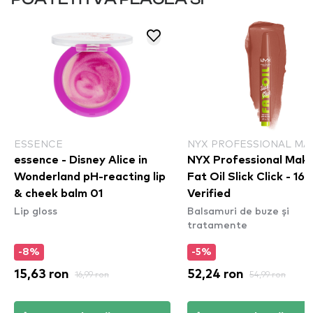
ESSENCE
NYX PROFESSIONAL MA
essence - Disney Alice in
NYX Professional Mak
Wonderland pH-reacting lip
Fat Oil Slick Click - 16
& cheek balm 01
Verified
Lip gloss
Balsamuri de buze și
tratamente
-8%
-5%
15,63 ron
16,99 ron
52,24 ron
54,99 ron