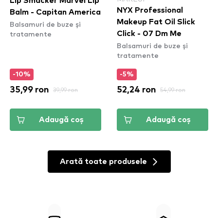
Lip Smacker Marvel Lip
NYX Professional
Balm - Capitan America
Makeup Fat Oil Slick
Balsamuri de buze și
tratamente
Click - 07 Dm Me
Balsamuri de buze și
tratamente
-10%
-5%
35,99 ron
39,99 ron
52,24 ron
54,99 ron
Adaugă coș
Adaugă coș
Arată toate produsele