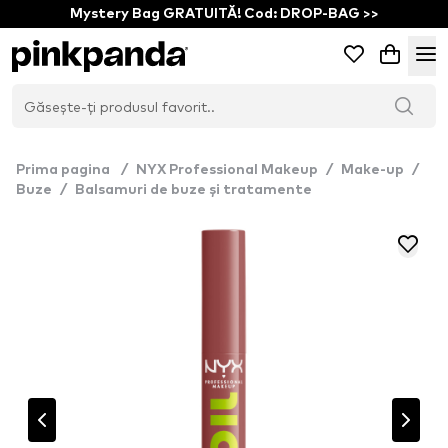
Mystery Bag GRATUITĂ! Cod: DROP-BAG >>
Prima pagina
/
NYX Professional Makeup
/
Make-up
/
Buze
/
Balsamuri de buze și tratamente