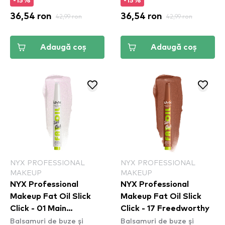
-15%
-15%
36,54 ron
42,99 ron
36,54 ron
42,99 ron
Adaugă coș
Adaugă coș
NYX PROFESSIONAL
NYX PROFESSIONAL
MAKEUP
MAKEUP
NYX Professional
NYX Professional
Makeup Fat Oil Slick
Makeup Fat Oil Slick
Click - 01 Main
Click - 17 Freedworthy
Balsamuri de buze și
Balsamuri de buze și
Character