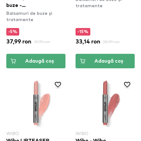
tratamente
buze -
Balsamuri de buze și
#thisiseverything Lip
tratamente
Scrub (TIELSC01)
-5%
-15%
37,99 ron
39,99 ron
33,14 ron
38,99 ron
Adaugă coș
Adaugă coș
WIBO
WIBO
Wibo LIPTEASER
Wibo - Wibo