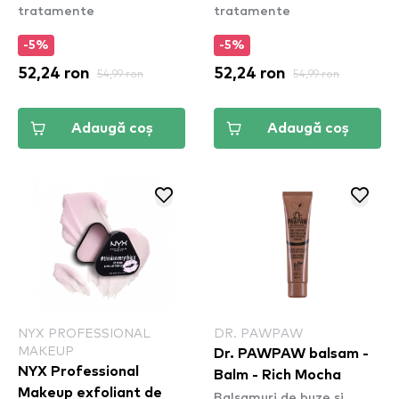
tratamente
tratamente
-5%
-5%
52,24 ron
54,99 ron
52,24 ron
54,99 ron
Adaugă coș
Adaugă coș
NYX PROFESSIONAL
DR. PAWPAW
MAKEUP
Dr. PAWPAW balsam -
NYX Professional
Balm - Rich Mocha
Makeup exfoliant de
Balsamuri de buze și