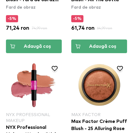
Fard de obraz
Fard de obraz
Coral & Deep Peach
(WSB03)
-5%
-5%
71,24 ron
74,99 ron
61,74 ron
64,99 ron
Adaugă coș
Adaugă coș
NYX PROFESSIONAL
MAX FACTOR
MAKEUP
Max Factor Crème Puff
NYX Professional
Blush - 25 Alluring Rose