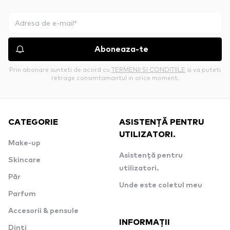
Aboneaza-te
Prin abonare sunteti de acord cu
TERMENII SI CONDITIILE
si va puteti
retrage consimtamantul in orice moment.
CATEGORIE
ASISTENȚĂ PENTRU
UTILIZATORI.
Make-up
Asistență pentru
Skincare
utilizatori.
Păr
Unde este coletul meu
Parfum
Accesorii & pensule
INFORMAȚII
Dinți