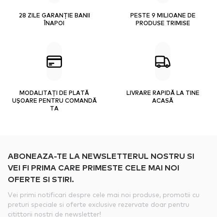
28 ZILE GARANȚIE BANII
PESTE 9 MILIOANE DE
ÎNAPOI
PRODUSE TRIMISE
MODALITAȚI DE PLATĂ
LIVRARE RAPIDĂ LA TINE
UȘOARE PENTRU COMANDĂ
ACASĂ
TA
ABONEAZA-TE LA NEWSLETTERUL NOSTRU SI
VEI FI PRIMA CARE PRIMESTE CELE MAI NOI
OFERTE SI STIRI.
Vei primi notificari despre cele mai noi produse, promotii cu
preturi speciale si oferte exclusive rezervate doar pentru
citittorii nostri de newsletter!