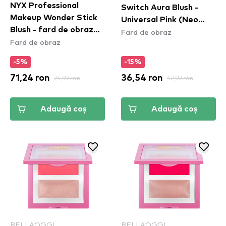
NYX Professional
Switch Aura Blush -
Makeup Wonder Stick
Universal Pink (Neo
Blush - fard de obraz
Fard de obraz
Pink)
Fard de obraz
Bright Amber & Fuschia
(WSB05)
-5%
-15%
71,24 ron
74,99 ron
36,54 ron
42,99 ron
Adaugă coș
Adaugă coș
BELLAOGGI
BELLAOGGI