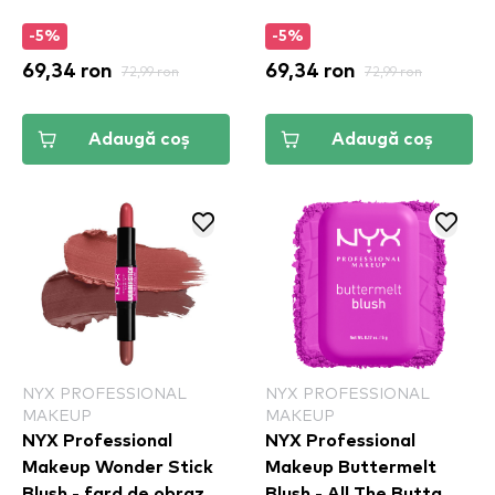
-5%
-5%
69,34 ron
72,99 ron
69,34 ron
72,99 ron
Adaugă coș
Adaugă coș
NYX PROFESSIONAL
NYX PROFESSIONAL
MAKEUP
MAKEUP
NYX Professional
NYX Professional
Makeup Wonder Stick
Makeup Buttermelt
Blush - fard de obraz
Blush - All The Butta​