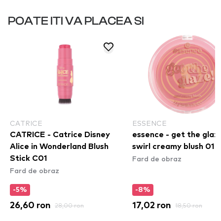
POATE ITI VA PLACEA SI
CATRICE
ESSENCE
CATRICE - Catrice Disney
essence - get the glaz
Alice in Wonderland Blush
swirl creamy blush 01
Fard de obraz
Stick C01
Fard de obraz
-5%
-8%
26,60 ron
28,00 ron
17,02 ron
18,50 ron