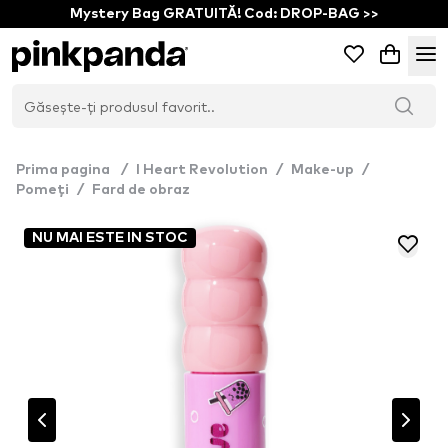
Mystery Bag GRATUITĂ! Cod: DROP-BAG >>
Prima pagina
/
I Heart Revolution
/
Make-up
/
Pomeți
/
Fard de obraz
NU MAI ESTE IN STOC