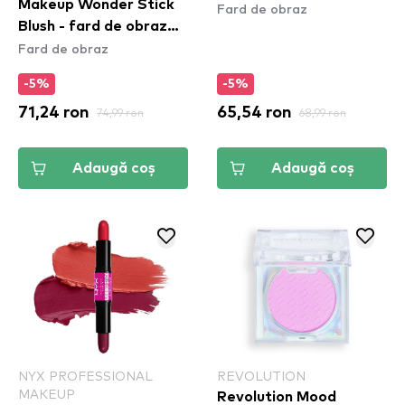
Makeup Wonder Stick
Fard de obraz
Blush - fard de obraz
Fard de obraz
Honey Orange & Rose
(WSB02)
-5%
-5%
71,24 ron
74,99 ron
65,54 ron
68,99 ron
Adaugă coș
Adaugă coș
NYX PROFESSIONAL
REVOLUTION
MAKEUP
Revolution Mood