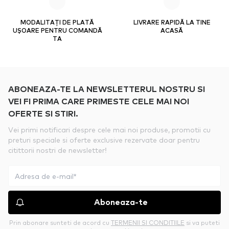
MODALITAȚI DE PLATĂ
LIVRARE RAPIDĂ LA TINE
UȘOARE PENTRU COMANDĂ
ACASĂ
TA
ABONEAZA-TE LA NEWSLETTERUL NOSTRU SI
VEI FI PRIMA CARE PRIMESTE CELE MAI NOI
OFERTE SI STIRI.
Vei primi notificari despre cele mai noi produse, promotii cu
preturi speciale si oferte exclusive rezervate doar pentru
citittorii nostri de newsletter!
Aboneaza-te
Prin abonare sunteti de acord cu
TERMENII SI CONDITIILE
si va puteti