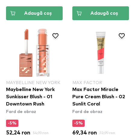
Adaugă coș
Adaugă coș
MAYBELLINE NEW YORK
MAX FACTOR
Maybelline New York
Max Factor Miracle
Sunkisser Blush - 01
Pure Cream Blush - 02
Downtown Rush​
Sunlit Coral
Fard de obraz
Fard de obraz
-5%
-5%
52,24 ron
54,99 ron
69,34 ron
72,99 ron