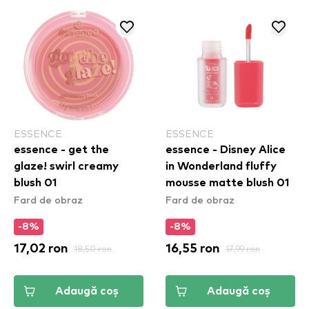
ESSENCE
ESSENCE
essence - get the
essence - Disney Alice
glaze! swirl creamy
in Wonderland fluffy
blush 01
mousse matte blush 01
Fard de obraz
Fard de obraz
-8%
-8%
17,02 ron
18,50 ron
16,55 ron
17,99 ron
Adaugă coș
Adaugă coș