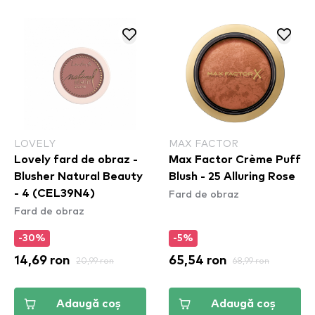
LOVELY
MAX FACTOR
Lovely fard de obraz -
Max Factor Crème Puff
Blusher Natural Beauty
Blush - 25 Alluring Rose
Fard de obraz
- 4 (CEL39N4)
Fard de obraz
-30%
-5%
14,69 ron
20,99 ron
65,54 ron
68,99 ron
Adaugă coș
Adaugă coș