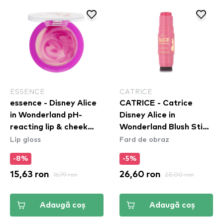
ESSENCE
CATRICE
essence - Disney Alice
CATRICE - Catrice
in Wonderland pH-
Disney Alice in
reacting lip & cheek
Wonderland Blush Stick
Lip gloss
Fard de obraz
balm 01
C01
-8%
-5%
15,63 ron
16,99 ron
26,60 ron
28,00 ron
Adaugă coș
Adaugă coș