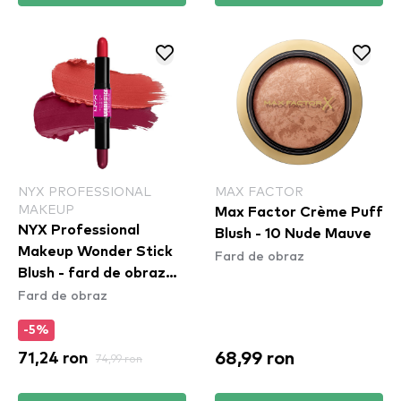
NYX PROFESSIONAL
MAX FACTOR
MAKEUP
Max Factor Crème Puff
NYX Professional
Blush - 10 Nude Mauve
Makeup Wonder Stick
Fard de obraz
Blush - fard de obraz
Fard de obraz
Bright Amber & Fuschia
(WSB05)
-5%
68,99 ron
71,24 ron
74,99 ron