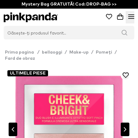
Mystery Bag GRATUITĂ! Cod: DROP-BAG >>
Prima pagina
/
bellaoggi
/
Make-up
/
Pomeți
/
Fard de obraz
ULTIMELE PIESE