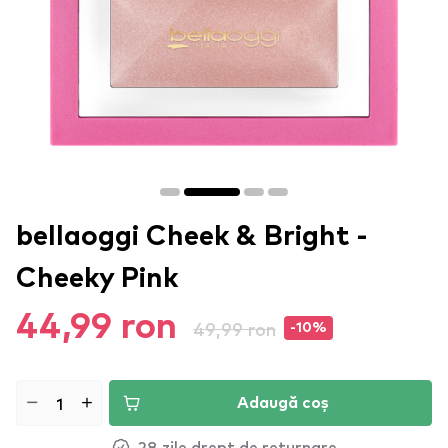
bellaoggi Cheek & Bright -
Cheeky Pink
44,99 ron
49,99 ron
-10%
Adaugă coș
28 zile drept de returnare