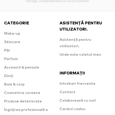
retrage consimtamantul in orice moment.
CATEGORIE
ASISTENȚĂ PENTRU
UTILIZATORI.
Make-up
Asistență pentru
Skincare
utilizatori.
Păr
Unde este coletul meu
Parfum
Accesorii & pensule
INFORMAȚII
Dinți
Intrebari frecvente
Baie & corp
Contact
Cosmetice coreene
Colaborează cu noi!
Produse deteriorate
Carduri cadou
Îngrijirea profesională a