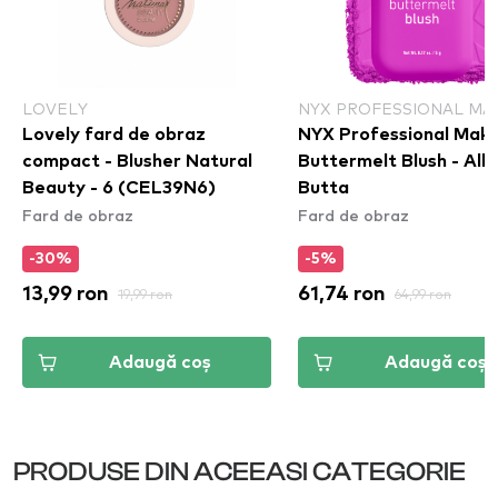
LOVELY
NYX PROFESSIONAL MA
Lovely fard de obraz
NYX Professional Mak
compact - Blusher Natural
Buttermelt Blush - All 
Beauty - 6 (CEL39N6)
Butta​
Fard de obraz
Fard de obraz
-30%
-5%
13,99 ron
19,99 ron
61,74 ron
64,99 ron
Adaugă coș
Adaugă coș
PRODUSE DIN ACEEASI CATEGORIE