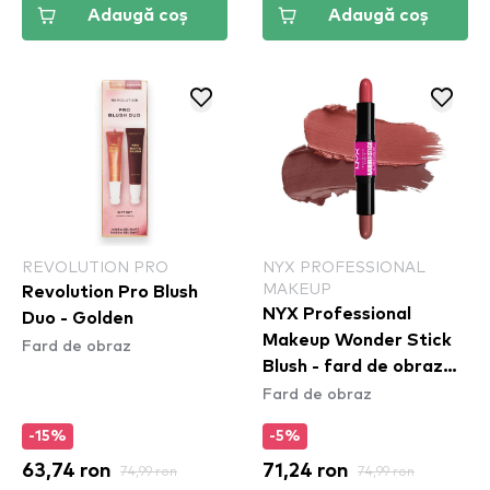
Adaugă coș
Adaugă coș
REVOLUTION PRO
NYX PROFESSIONAL
MAKEUP
Revolution Pro Blush
NYX Professional
Duo - Golden
Makeup Wonder Stick
Fard de obraz
Blush - fard de obraz
Fard de obraz
Coral & Deep Peach
(WSB03)
-15%
-5%
63,74 ron
74,99 ron
71,24 ron
74,99 ron