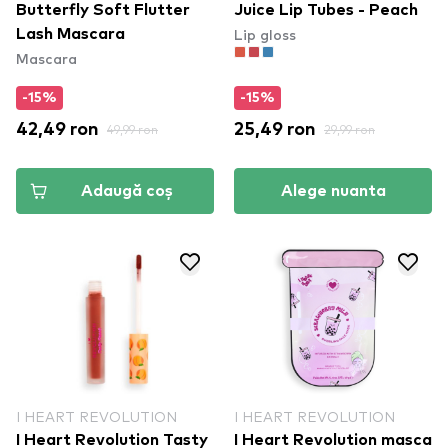
Butterfly Soft Flutter
Juice Lip Tubes - Peach
Lip gloss
Lash Mascara
Mascara
-15%
-15%
42,49 ron
49,99 ron
25,49 ron
29,99 ron
Adaugă coș
Alege nuanta
I HEART REVOLUTION
I HEART REVOLUTION
I Heart Revolution Tasty
I Heart Revolution masca