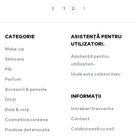
1
2
CATEGORIE
ASISTENȚĂ PENTRU
UTILIZATORI.
Make-up
Asistență pentru
Skincare
utilizatori.
Păr
Unde este coletul meu
Parfum
Accesorii & pensule
INFORMAȚII
Dinți
Intrebari frecvente
Baie & corp
Contact
Cosmetice coreene
Colaborează cu noi!
Produse deteriorate