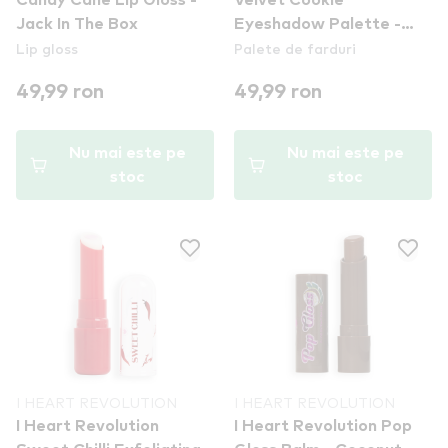
Candy Cane Lip Gloss -
Velvet Cookie
Jack In The Box
Eyeshadow Palette -
Lip gloss
Palete de farduri
paleta de farduri
49,99 ron
49,99 ron
Nu mai este pe
Nu mai este pe
stoc
stoc
I HEART REVOLUTION
I HEART REVOLUTION
I Heart Revolution
I Heart Revolution Pop