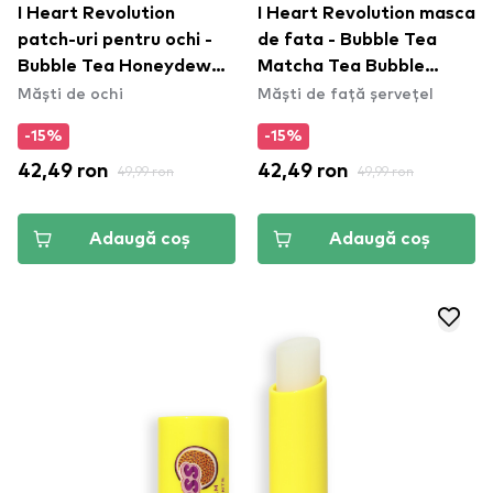
I Heart Revolution
I Heart Revolution masca
patch-uri pentru ochi -
de fata - Bubble Tea
Bubble Tea Honeydew
Matcha Tea Bubble
Măști de ochi
Măști de față șervețel
Milk Tea Undereye
Sheet Mask - Matcha
Patches
Green
-15%
-15%
42,49 ron
49,99 ron
42,49 ron
49,99 ron
Adaugă coș
Adaugă coș