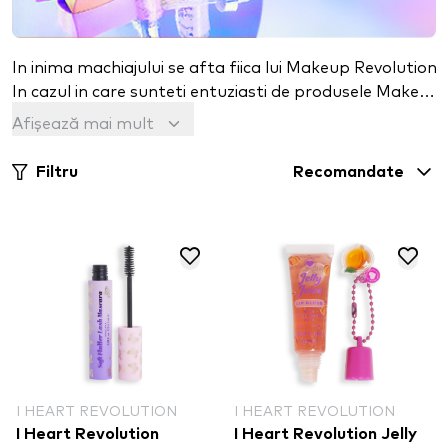
In inima machiajului se afta fiica lui Makeup Revolution.
In cazul in care sunteti entuziasti de produsele Makeup 
Mai multe noutati, ambalaj frumos – produse de super ca
Afișează mai mult
I <3 Makeup este machiajul potrivit pentru iubitori de p
Filtru
Recomandate
I HEART REVOLUTION
I HEART REVOLUTION
I Heart Revolution
I Heart Revolution Jelly