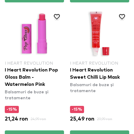
I HEART REVOLUTION
I HEART REVOLUTION
I Heart Revolution Pop
I Heart Revolution
Gloss Balm -
Sweet Chilli Lip Mask
Balsamuri de buze și
Watermelon Pink
tratamente
Balsamuri de buze și
tratamente
-15%
-15%
21,24 ron
24,99 ron
25,49 ron
29,99 ron