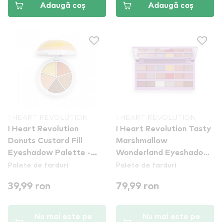
Adaugă coș
Adaugă coș
I HEART REVOLUTION
I HEART REVOLUTION
I Heart Revolution
I Heart Revolution Tasty
Donuts Custard Fill
Marshmallow
Eyeshadow Palette -
Wonderland Eyeshadow
Palete de farduri
Palete de farduri
paleta de farduri
Palette
39,99 ron
79,99 ron
Nu mai este pe
Nu mai este pe