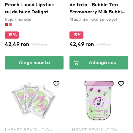
Peach Liquid Lipstick -
de fata - Bubble Tea
ruj de buze Delight
Strawberry Milk Bubble
Rujuri lichide
Măști de față șervețel
Sheet Mask -
Strawberry Pink
-15%
-15%
42,49 ron
49,99 ron
42,49 ron
49,99 ron
Alege nuanta
Adaugă coș
I HEART REVOLUTION
I HEART REVOLUTION