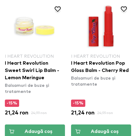
I HEART REVOLUTION
I HEART REVOLUTION
I Heart Revolution
I Heart Revolution Pop
Sweet Swirl Lip Balm -
Gloss Balm - Cherry Red
Balsamuri de buze și
Lemon Meringue
tratamente
Balsamuri de buze și
tratamente
-15%
-15%
21,24 ron
24,99 ron
21,24 ron
24,99 ron
Adaugă coș
Adaugă coș