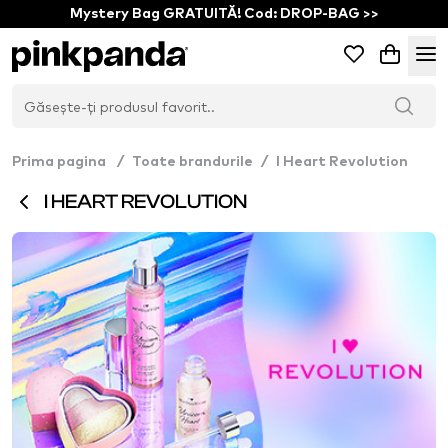
Mystery Bag GRATUITĂ! Cod: DROP-BAG >>
Prima pagina
/
Toate brandurile
/
I Heart Revolution
I HEART REVOLUTION