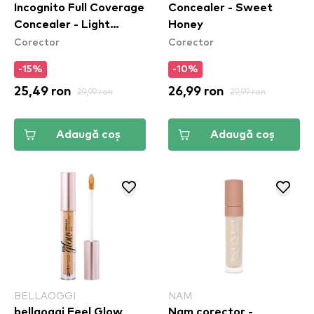
Incognito Full Coverage
Concealer - Sweet
Concealer - Light
Honey
Corector
Corector
Medium
-15%
-10%
25,49 ron
29,99 ron
26,99 ron
29,99 ron
Adaugă coș
Adaugă coș
BELLAOGGI
NAM
bellaoggi Feel Glow
Nam corector -