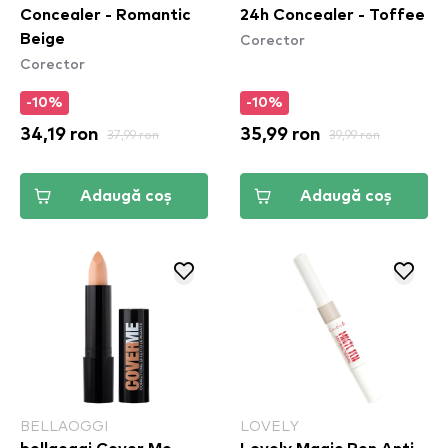
Concealer - Romantic
24h Concealer - Toffee
Corector
Beige
Corector
-10%
-10%
34,19 ron
37,99 ron
35,99 ron
39,99 ron
Adaugă coș
Adaugă coș
BELLAOGGI
LOVELY