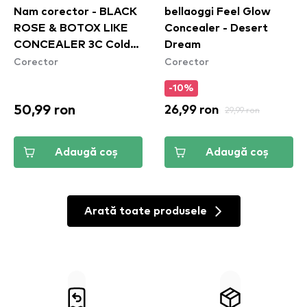
Nam corector - BLACK
bellaoggi Feel Glow
ROSE & BOTOX LIKE
Concealer - Desert
CONCEALER 3C Cold
Dream
Corector
Corector
Nude
-10%
50,99 ron
26,99 ron
29,99 ron
Adaugă coș
Adaugă coș
Arată toate produsele