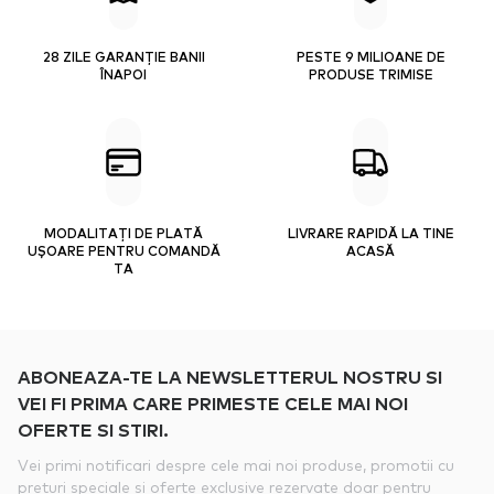
28 ZILE GARANȚIE BANII
PESTE 9 MILIOANE DE
ÎNAPOI
PRODUSE TRIMISE
MODALITAȚI DE PLATĂ
LIVRARE RAPIDĂ LA TINE
UȘOARE PENTRU COMANDĂ
ACASĂ
TA
ABONEAZA-TE LA NEWSLETTERUL NOSTRU SI
VEI FI PRIMA CARE PRIMESTE CELE MAI NOI
OFERTE SI STIRI.
Vei primi notificari despre cele mai noi produse, promotii cu
preturi speciale si oferte exclusive rezervate doar pentru