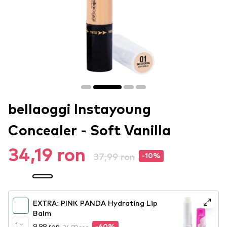
bellaoggi Instayoung
Concealer - Soft Vanilla
34,19 ron
37,99 ron
-10%
EXTRA: PINK PANDA Hydrating Lip
Balm
1
9,99 ron