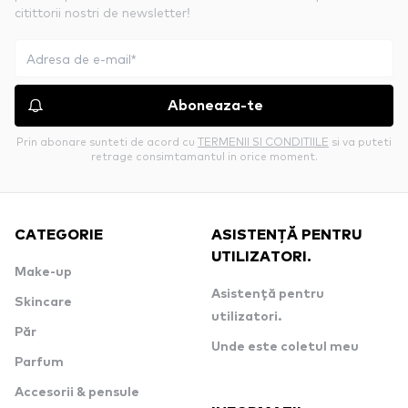
citittorii nostri de newsletter!
Aboneaza-te
Prin abonare sunteti de acord cu
TERMENII SI CONDITIILE
si va puteti
retrage consimtamantul in orice moment.
CATEGORIE
ASISTENȚĂ PENTRU
UTILIZATORI.
Make-up
Asistență pentru
Skincare
utilizatori.
Păr
Unde este coletul meu
Parfum
Accesorii & pensule