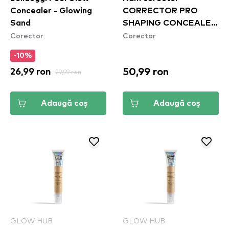
Concealer - Glowing
CORRECTOR PRO
Sand
SHAPING CONCEALER
Corector
Corector
- 03C COLD NUDE
-10%
50,99 ron
26,99 ron
29,99 ron
Adaugă coș
Adaugă coș
GLOW HUB
GLOW HUB