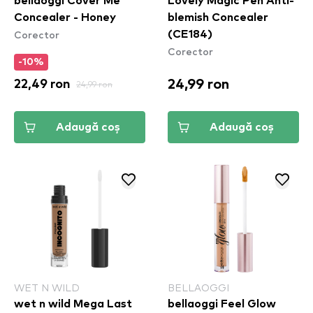
bellaoggi Cover Me
Lovely Magic Pen Anti-
Concealer - Honey
blemish Concealer
Corector
(CE184)
Corector
-10%
24,99 ron
22,49 ron
24,99 ron
Adaugă coș
Adaugă coș
WET N WILD
BELLAOGGI
wet n wild Mega Last
bellaoggi Feel Glow