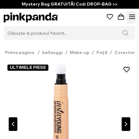
Mystery Bag GRATUITĂ! Cod: DROP-BAG >>
Prima pagina
/
bellaoggi
/
Make-up
/
Față
/
Corector
ULTIMELE PIESE