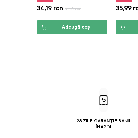
34,19 ron
35,99 r
37,99 ron
Adaugă coș
28 ZILE GARANȚIE BANII
ÎNAPOI