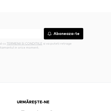
Aboneaza-te
rd cu
TERMENII SI CONDITIILE
si va puteti retrage
tamantul in orice moment.
URMĂREȘTE-NE