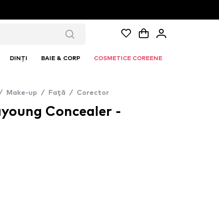
DINȚI
BAIE & CORP
COSMETICE COREENE
/
Make-up
/
Față
/
Corector
ayoung Concealer -