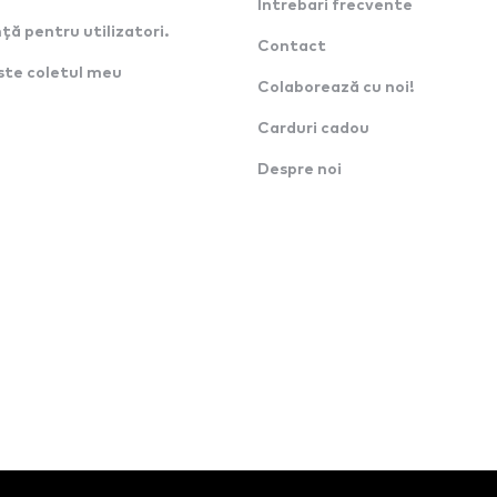
Intrebari frecvente
ță pentru utilizatori.
Contact
ste coletul meu
Colaborează cu noi!
Carduri cadou
Despre noi