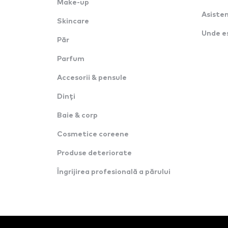
Make-up
Asisten
Skincare
Unde e
Păr
Parfum
Accesorii & pensule
Dinți
Baie & corp
Cosmetice coreene
Produse deteriorate
Îngrijirea profesională a părului