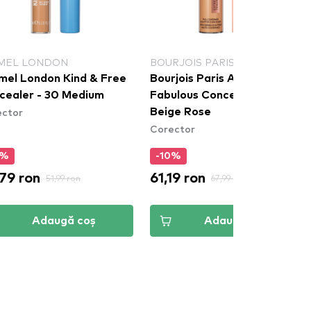
MEL LONDON
BOURJOIS PARIS
mel London Kind & Free
Bourjois Paris Always
cealer - 30 Medium
Fabulous Concealer - 300
ector
Beige Rose
Corector
0%
-10%
79 ron
61,19 ron
51,99 ron
67,99 ron
Adaugă coș
Adaugă coș