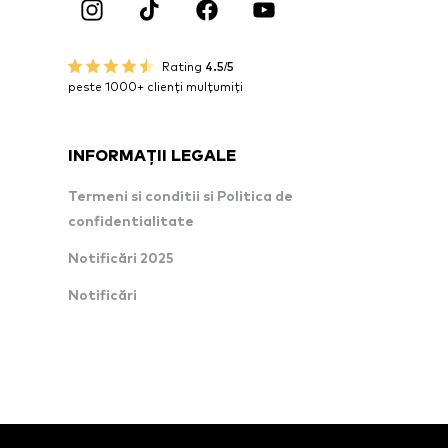
Rating
4.5/5
peste 1000+ clienți mulțumiți
INFORMAȚII LEGALE
Termeni si conditii si Politica de
confidentialitate
Notificări 2025
Notificări