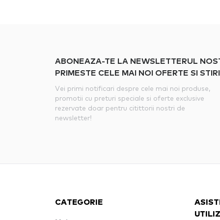
ABONEAZA-TE LA NEWSLETTERUL NOSTRU
PRIMESTE CELE MAI NOI OFERTE SI STIRI
Vei primi notificari despre cele mai noi produse,
promotii cu preturi speciale si oferte exclusive
rezervate doar pentru citittorii nostri de
newsletter!
CATEGORIE
ASIST
UTILI