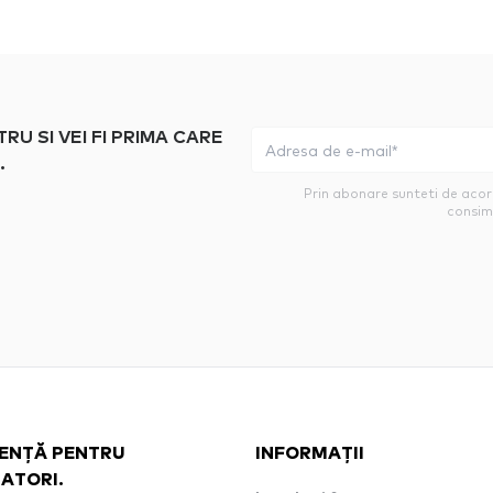
 SI VEI FI PRIMA CARE
.
Prin abonare sunteti de aco
consim
ENȚĂ PENTRU
INFORMAȚII
ZATORI.