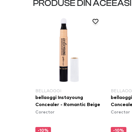
PRODUSE DIN ACEEAS
BELLAOGGI
BELLAOG
bellaoggi Instayoung
bellaogg
Concealer - Romantic Beige
Conceale
Corector
Corector
-10%
-10%