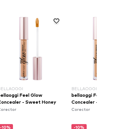
BELLAOGGI
BELLAOGGI
bellaoggi Feel Glow
bellaoggi Feel Glow
Concealer - Sweet Honey
Concealer - Glowing San
Corector
Corector
-10%
-10%