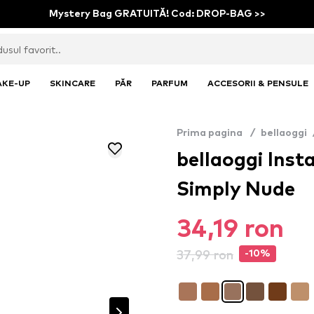
Mystery Bag GRATUITĂ! Cod: DROP-BAG >>
AKE-UP
SKINCARE
PĂR
PARFUM
ACCESORII & PENSULE
Prima pagina
/
bellaoggi
bellaoggi Inst
Simply Nude
34,19 ron
37,99 ron
-10%