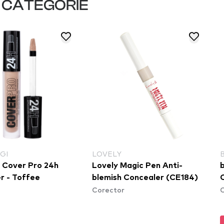
I CATEGORIE
GI
LOVELY
i Cover Pro 24h
Lovely Magic Pen Anti-
r - Toffee
blemish Concealer (CE184)
Corector