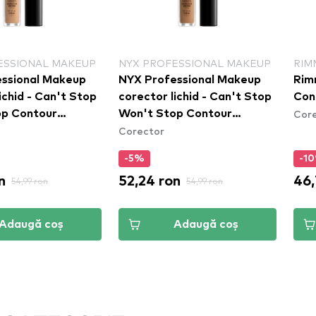
ESSIONAL MAKEUP
NYX PROFESSIONAL MAKEUP
RIM
ssional Makeup
NYX Professional Makeup
Rim
ichid - Can't Stop
corector lichid - Can't Stop
Con
Cor
op Contour
Won't Stop Contour
Corector
 - Beige
Concealer - Neutral Tan
)
(CSWSC12.7)
-5%
-1
n
52,24 ron
46,
54,99 ron
54,99 ron
Adaugă coș
Adaugă coș