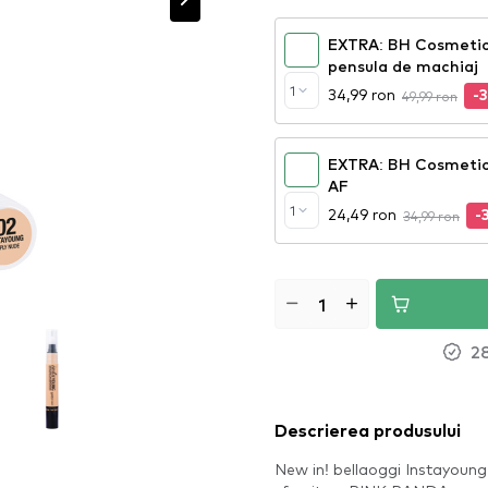
EXTRA: BH Cosmetic
pensula de machiaj
1
34,99 ron
49,99 ron
-
EXTRA: BH Cosmetic
AF
1
24,49 ron
34,99 ron
-
28
Descrierea produsului
New in! bellaoggi Instayoung 