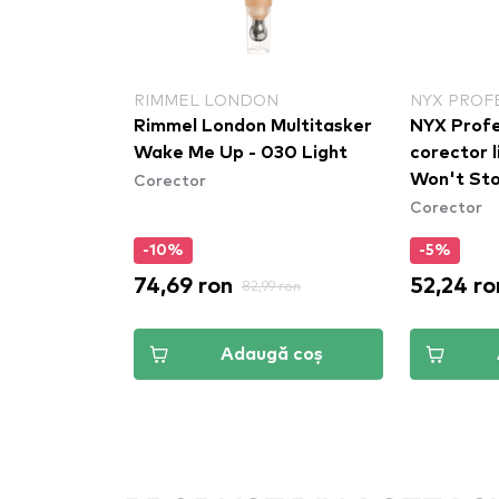
RIMMEL LONDON
NYX PROF
 Cover
Rimmel London Multitasker
NYX Profe
C Zoe
Wake Me Up - 030 Light
corector l
Corector
Won't St
Corector
Concealer
(CSWSC11
-10%
-5%
74,69 ron
52,24 ro
 ron
82,99 ron
ă coș
Adaugă coș