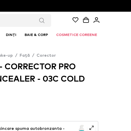
DINȚI
BAIE & CORP
COSMETICE COREENE
ke-up
/
Față
/
Corector
 - CORRECTOR PRO
CEALER - 03C COLD
kincare spuma autobronzanta -