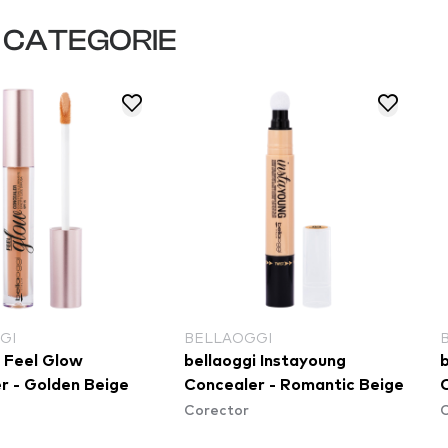
I CATEGORIE
GI
BELLAOGGI
i Feel Glow
bellaoggi Instayoung
r - Golden Beige
Concealer - Romantic Beige
Corector