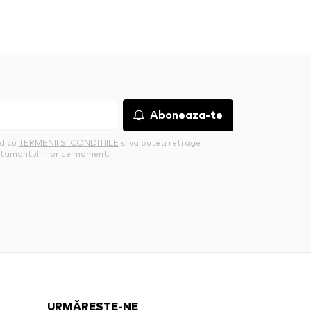
Aboneaza-te
rd cu
TERMENII SI CONDITIILE
si va puteti retrage
tamantul in orice moment.
URMĂREȘTE-NE