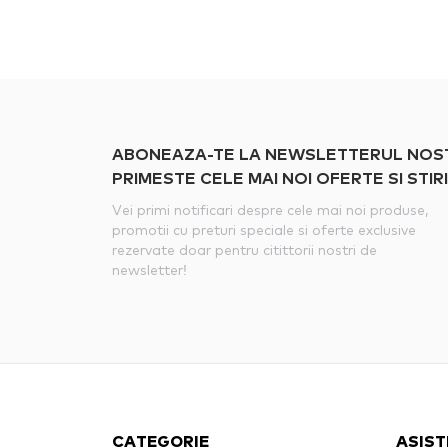
ABONEAZA-TE LA NEWSLETTERUL NOSTRU
PRIMESTE CELE MAI NOI OFERTE SI STIRI
Vei primi notificari despre cele mai noi produse,
promotii cu preturi speciale si oferte exclusive
rezervate doar pentru citittorii nostri de
newsletter!
CATEGORIE
ASIST