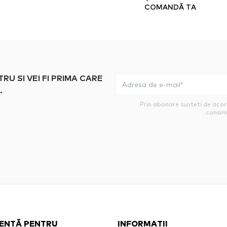
COMANDĂ TA
 SI VEI FI PRIMA CARE
.
Prin abonare sunteti de aco
consim
ENȚĂ PENTRU
INFORMAȚII