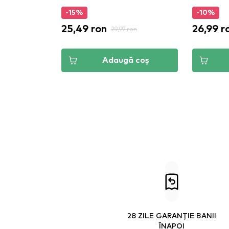
-15%
-10%
25,49 ron
26,99 r
29,99 ron
Adaugă coș
28 ZILE GARANȚIE BANII
ÎNAPOI