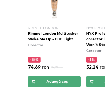
RIMMEL LONDON
NYX PROF
 Cover
Rimmel London Multitasker
NYX Profe
C Zoe
Wake Me Up - 030 Light
corector l
Corector
Won't St
Corector
Concealer
(CSWSC11
-10%
-5%
74,69 ron
52,24 ro
 ron
82,99 ron
ă coș
Adaugă coș