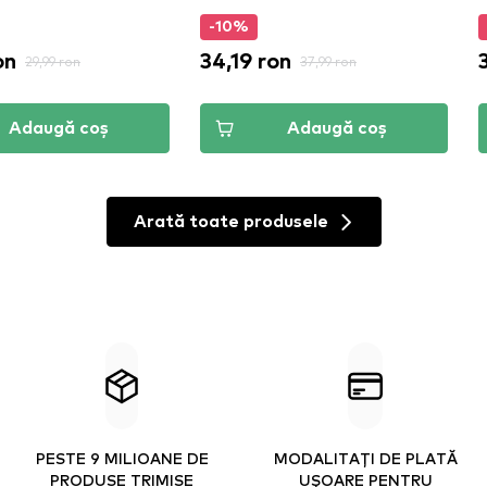
-10%
on
34,19 ron
29,99 ron
37,99 ron
Adaugă coș
Adaugă coș
Arată toate produsele
PESTE 9 MILIOANE DE
MODALITAȚI DE PLATĂ
PRODUSE TRIMISE
UȘOARE PENTRU