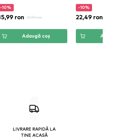
-10%
-10%
35,99 ron
22,49 ron
39,99 ron
24,99 ron
Adaugă coș
Adaugă coș
LIVRARE RAPIDĂ LA
TINE ACASĂ