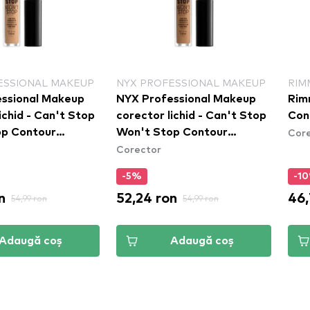
ESSIONAL MAKEUP
NYX PROFESSIONAL MAKEUP
RIM
ssional Makeup
NYX Professional Makeup
Rim
ichid - Can't Stop
corector lichid - Can't Stop
Con
Cor
op Contour
Won't Stop Contour
Corector
 - Beige
Concealer - Neutral Tan
)
(CSWSC12.7)
-5%
-1
n
52,24 ron
46,
54,99 ron
54,99 ron
Adaugă coș
Adaugă coș