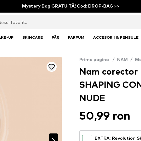
Mystery Bag GRATUITĂ! Cod: DROP-BAG >>
AKE-UP
SKINCARE
PĂR
PARFUM
ACCESORII & PENSULE
Prima pagina
/
NAM
/
Ma
Nam corector
SHAPING CON
NUDE
50,99 ron
EXTRA: Revolution S