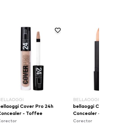
BELLAOGGI
BELLAOGGI
bellaoggi Cover Pro 24h
bellaoggi Cover Me
Concealer - Toffee
Concealer - Honey
Corector
Corector