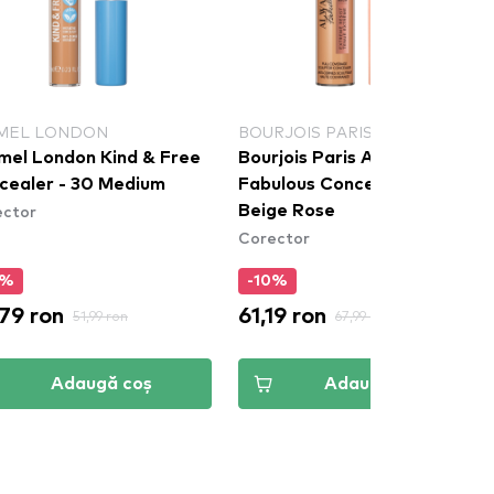
MEL LONDON
BOURJOIS PARIS
mel London Kind & Free
Bourjois Paris Always
cealer - 30 Medium
Fabulous Concealer - 300
ector
Beige Rose
Corector
0%
-10%
79 ron
61,19 ron
51,99 ron
67,99 ron
Adaugă coș
Adaugă coș