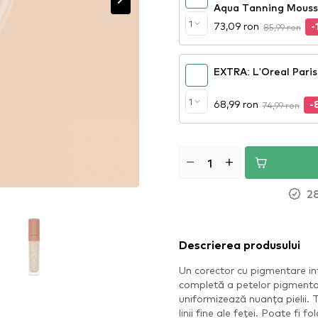
Aqua Tanning Mouss
1
73,09 ron
85,99 ron
-
EXTRA: L'Oreal Paris
1
68,99 ron
74,99 ron
-
28
Descrierea produsului
Un corector cu pigmentare in
completă a petelor pigmentar
uniformizează nuanța pielii. T
linii fine ale feței. Poate fi 