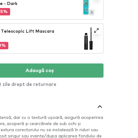
e - Dark
15%
 Telescopic Lift Mascara
8%
Adaugă coș
 zile drept de returnare
tensă, dar cu o textură ușoară, asigură acoperirea
e, acoperă și cearcănele de sub ochi și
extura corectorului nu se instalează în riduri sau
folosit singur sau inainte/dupa aplicarea fondului de