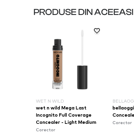
PRODUSE DIN ACEEAS
WET N WILD
BELLAOG
wet n wild Mega Last
bellaogg
Incognito Full Coverage
Conceale
Corector
Concealer - Light Medium
Corector