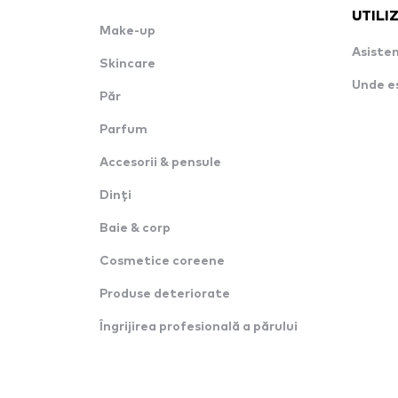
UTILI
Make-up
Asisten
Skincare
Unde e
Păr
Parfum
Accesorii & pensule
Dinți
Baie & corp
Cosmetice coreene
Produse deteriorate
Îngrijirea profesională a părului