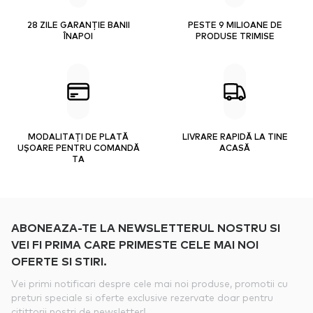
28 ZILE GARANȚIE BANII
PESTE 9 MILIOANE DE
ÎNAPOI
PRODUSE TRIMISE
MODALITAȚI DE PLATĂ
LIVRARE RAPIDĂ LA TINE
UȘOARE PENTRU COMANDĂ
ACASĂ
TA
ABONEAZA-TE LA NEWSLETTERUL NOSTRU SI
VEI FI PRIMA CARE PRIMESTE CELE MAI NOI
OFERTE SI STIRI.
Vei primi notificari despre cele mai noi produse, promotii cu
preturi speciale si oferte exclusive rezervate doar pentru
citittorii nostri de newsletter!