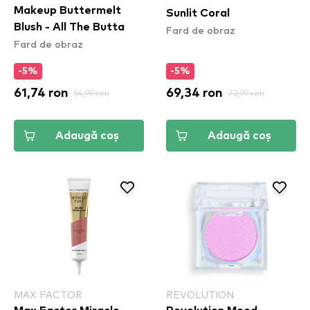
Makeup Buttermelt
Sunlit Coral
Blush - All The Butta​
Fard de obraz
Fard de obraz
-5%
-5%
61,74 ron
64,99 ron
69,34 ron
72,99 ron
Adaugă coș
Adaugă coș
MAX FACTOR
REVOLUTION