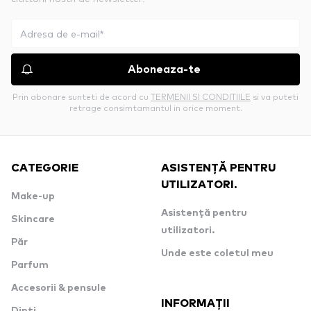
Aboneaza-te
Prin abonare sunteti de acord cu
TERMENII SI CONDITIILE
si va puteti
retrage consimtamantul in orice moment.
CATEGORIE
ASISTENȚĂ PENTRU
UTILIZATORI.
Make-up
Asistență pentru
Skincare
utilizatori.
Păr
Unde este coletul meu
Parfum
Accesorii & pensule
INFORMAȚII