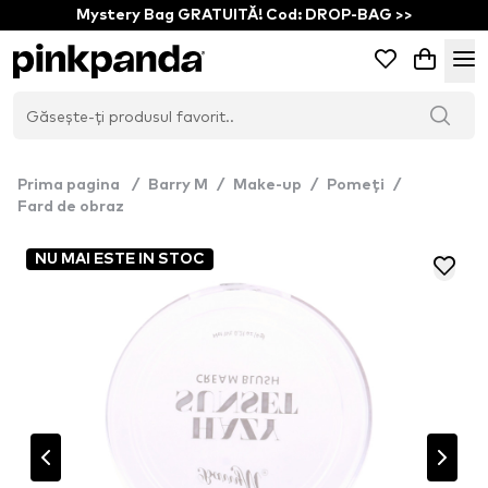
Mystery Bag GRATUITĂ! Cod: DROP-BAG >>
Prima pagina
/
Barry M
/
Make-up
/
Pomeți
/
Fard de obraz
NU MAI ESTE IN STOC