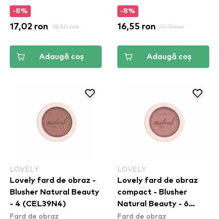
-8%
-8%
17,02 ron
18,50 ron
16,55 ron
17,99 ron
Adaugă coș
Adaugă coș
LOVELY
LOVELY
Lovely fard de obraz -
Lovely fard de obraz
Blusher Natural Beauty
compact - Blusher
- 4 (CEL39N4)
Natural Beauty - 6
Fard de obraz
Fard de obraz
(CEL39N6)