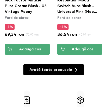
Max Factor Miracle
Revolution Mood
Pure Cream Blush - 03
Switch Aura Blush -
Vintage Peony
Universal Pink (Neo
Fard de obraz
Fard de obraz
Pink)
-5%
-15%
69,34 ron
72,99 ron
36,54 ron
42,99 ron
Adaugă coș
Adaugă coș
Arată toate produsele