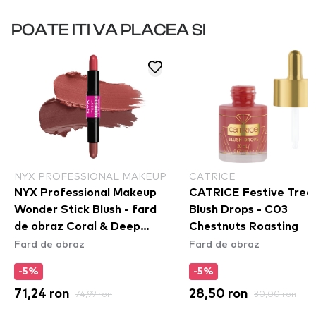
POATE ITI VA PLACEA SI
NYX PROFESSIONAL MAKEUP
CATRICE
NYX Professional Makeup
CATRICE Festive Trea
Wonder Stick Blush - fard
Blush Drops - C03
de obraz Coral & Deep
Chestnuts Roasting
Fard de obraz
Fard de obraz
Peach (WSB03)
-5%
-5%
71,24 ron
74,99 ron
28,50 ron
30,00 ron