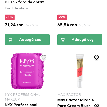
Blush - fard de obraz
Fard de obraz
Honey Orange & Rose
(WSB02)
-5%
-5%
71,24 ron
74,99 ron
65,54 ron
68,99 ron
Adaugă coș
Adaugă coș
NYX PROFESSIONAL
MAX FACTOR
MAKEUP
Max Factor Miracle
NYX Professional
Pure Cream Blush - 02