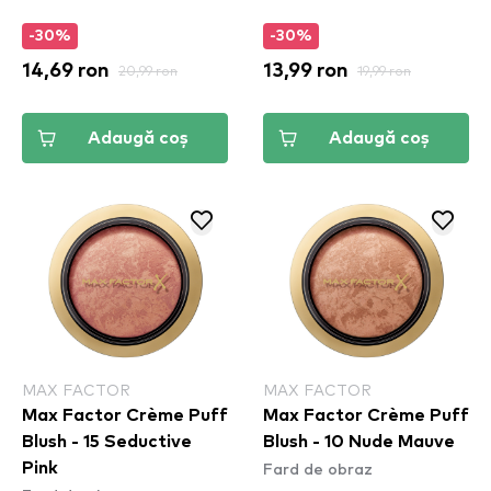
-30%
-30%
14,69 ron
20,99 ron
13,99 ron
19,99 ron
Adaugă coș
Adaugă coș
MAX FACTOR
MAX FACTOR
Max Factor Crème Puff
Max Factor Crème Puff
Blush - 15 Seductive
Blush - 10 Nude Mauve
Fard de obraz
Pink