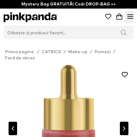
Mystery Bag GRATUITĂ! Cod: DROP-BAG >>
Prima pagina
/
CATRICE
/
Make-up
/
Pomeți
/
Fard de obraz