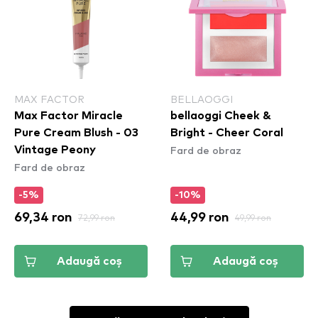
MAX FACTOR
BELLAOGGI
Max Factor Miracle
bellaoggi Cheek &
Pure Cream Blush - 03
Bright - Cheer Coral
Fard de obraz
Vintage Peony
Fard de obraz
-5%
-10%
69,34 ron
72,99 ron
44,99 ron
49,99 ron
Adaugă coș
Adaugă coș