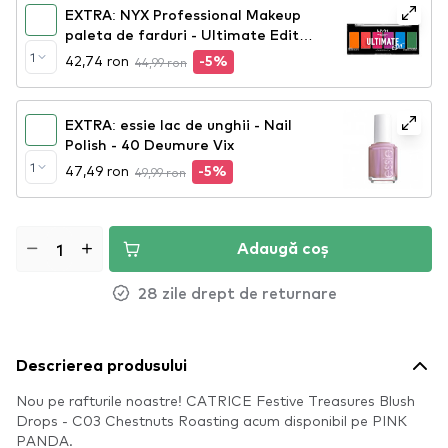
EXTRA: NYX Professional Makeup
paleta de farduri - Ultimate Edit
Petite Shadow Palette - Brights
1
42,74 ron
44,99 ron
-5%
(USPP02)
EXTRA: essie lac de unghii - Nail
Polish - 40 Deumure Vix
1
47,49 ron
49,99 ron
-5%
Adaugă coș
28 zile drept de returnare
Descrierea produsului
Nou pe rafturile noastre! CATRICE Festive Treasures Blush
Drops - C03 Chestnuts Roasting acum disponibil pe PINK
PANDA.