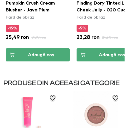
Pumpkin Crush Cream
Finding Dory Tinted Li
Blusher - Java Plum
Cheek Jelly - 020 Cud
Fard de obraz
Fard de obraz
Buddy
-15%
-5%
25,49 ron
29,99 ron
23,28 ron
24,50 ron
Adaugă coș
Adaugă coș
PRODUSE DIN ACEEASI CATEGORIE