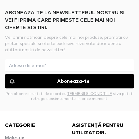
ABONEAZA-TE LA NEWSLETTERUL NOSTRU SI
VEI FI PRIMA CARE PRIMESTE CELE MAI NOI
OFERTE SI STIRI.
Vei primi notificari despre cele mai noi produse, promotii cu
preturi speciale si oferte exclusive rezervate doar pentru
citittorii nostri de newsletter!
Aboneaza-te
Prin abonare sunteti de acord cu
TERMENII SI CONDITIILE
si va puteti
retrage consimtamantul in orice moment.
CATEGORIE
ASISTENȚĂ PENTRU
UTILIZATORI.
Make-up