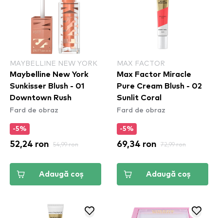
MAYBELLINE NEW YORK
MAX FACTOR
Maybelline New York
Max Factor Miracle
Sunkisser Blush - 01
Pure Cream Blush - 02
Downtown Rush​
Sunlit Coral
Fard de obraz
Fard de obraz
-5%
-5%
52,24 ron
54,99 ron
69,34 ron
72,99 ron
Adaugă coș
Adaugă coș