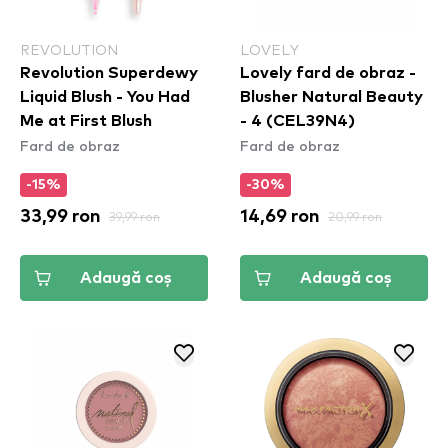
REVOLUTION
LOVELY
Revolution Superdewy
Lovely fard de obraz -
Liquid Blush - You Had
Blusher Natural Beauty
Me at First Blush
- 4 (CEL39N4)
Fard de obraz
Fard de obraz
-15%
-30%
33,99 ron
39,99 ron
14,69 ron
20,99 ron
Adaugă coș
Adaugă coș