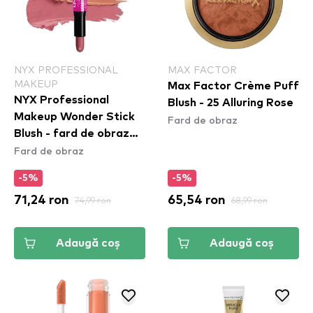
NYX PROFESSIONAL
MAX FACTOR
MAKEUP
Max Factor Crème Puff
NYX Professional
Blush - 25 Alluring Rose
Makeup Wonder Stick
Fard de obraz
Blush - fard de obraz
Fard de obraz
Honey Orange & Rose
(WSB02)
-5%
-5%
71,24 ron
74,99 ron
65,54 ron
68,99 ron
Adaugă coș
Adaugă coș