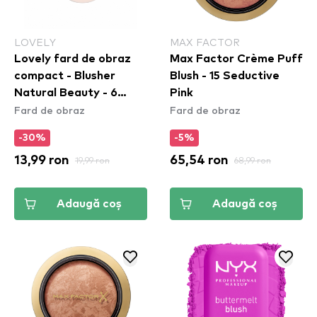
LOVELY
MAX FACTOR
Lovely fard de obraz
Max Factor Crème Puff
compact - Blusher
Blush - 15 Seductive
Natural Beauty - 6
Pink
Fard de obraz
Fard de obraz
(CEL39N6)
-30%
-5%
13,99 ron
19,99 ron
65,54 ron
68,99 ron
Adaugă coș
Adaugă coș