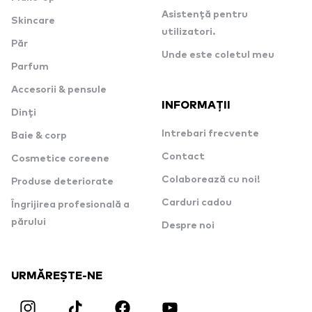
Asistență pentru
Skincare
utilizatori.
Păr
Unde este coletul meu
Parfum
Accesorii & pensule
INFORMAȚII
Dinți
Intrebari frecvente
Baie & corp
Contact
Cosmetice coreene
Colaborează cu noi!
Produse deteriorate
Carduri cadou
Îngrijirea profesională a
părului
Despre noi
URMĂREȘTE-NE