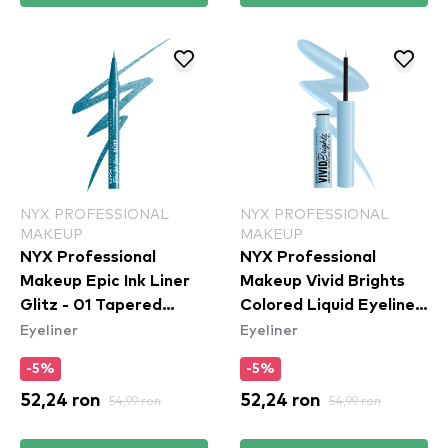
NYX PROFESSIONAL
NYX PROFESSIONAL
MAKEUP
MAKEUP
NYX Professional
NYX Professional
Makeup Epic Ink Liner
Makeup Vivid Brights
Glitz - 01 Tapered
Colored Liquid Eyeliner
Eyeliner
Eyeliner
Twinkle
- Blue Thang (VBLL06)
-5%
-5%
52,24 ron
54,99 ron
52,24 ron
54,99 ron