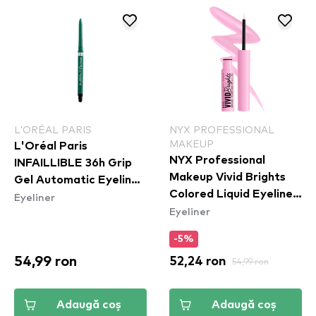
L’ORÉAL PARIS
NYX PROFESSIONAL
MAKEUP
L'Oréal Paris
NYX Professional
INFAILLIBLE 36h Grip
Makeup Vivid Brights
Gel Automatic Eyeliner
Colored Liquid Eyeliner
Eyeliner
- Emerald Green
Eyeliner
- Sneaky Pink (VBLL09)
-5%
54,99 ron
52,24 ron
54,99 ron
Adaugă coș
Adaugă coș