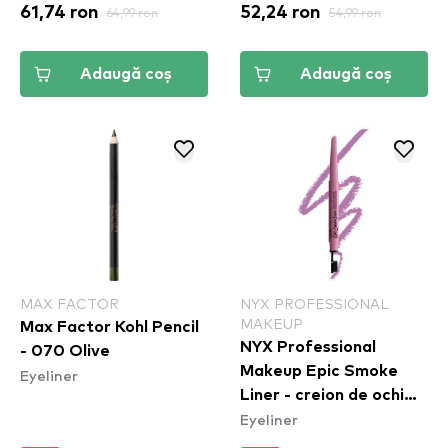
61,74 ron
64,99 ron
52,24 ron
54,99 ron
Adaugă coș
Adaugă coș
MAX FACTOR
NYX PROFESSIONAL
MAKEUP
Max Factor Kohl Pencil
NYX Professional
- 070 Olive
Makeup Epic Smoke
Eyeliner
Liner - creion de ochi
Eyeliner
Rose Dust (ESL04)