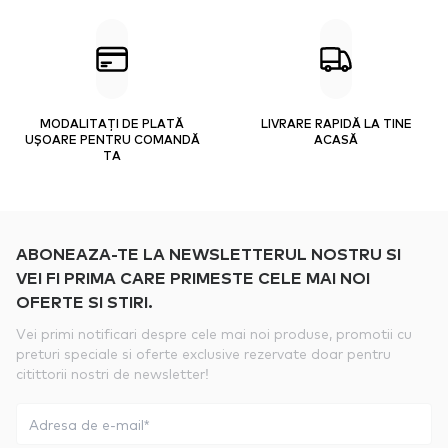
MODALITAȚI DE PLATĂ
LIVRARE RAPIDĂ LA TINE
UȘOARE PENTRU COMANDĂ
ACASĂ
TA
ABONEAZA-TE LA NEWSLETTERUL NOSTRU SI
VEI FI PRIMA CARE PRIMESTE CELE MAI NOI
OFERTE SI STIRI.
Vei primi notificari despre cele mai noi produse, promotii cu
preturi speciale si oferte exclusive rezervate doar pentru
citittorii nostri de newsletter!