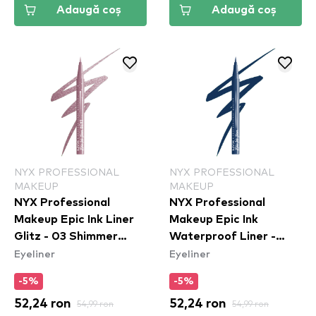
Adaugă coș
Adaugă coș
NYX PROFESSIONAL
NYX PROFESSIONAL
MAKEUP
MAKEUP
NYX Professional
NYX Professional
Makeup Epic Ink Liner
Makeup Epic Ink
Glitz - 03 Shimmer
Waterproof Liner -
Eyeliner
Eyeliner
Stitch
Mid(night) Rise
-5%
-5%
52,24 ron
54,99 ron
52,24 ron
54,99 ron