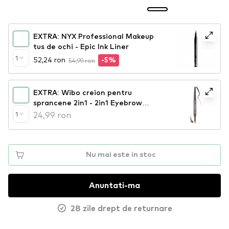
EXTRA: NYX Professional Makeup
tus de ochi - Epic Ink Liner
1
52,24 ron
54,99 ron
-5%
EXTRA: Wibo creion pentru
sprancene 2in1 - 2in1 Eyebrow
System Brow Pencil & Filling
24,99 ron
1
Powder - 02
Nu mai este in stoc
Anuntati-ma
28 zile drept de returnare