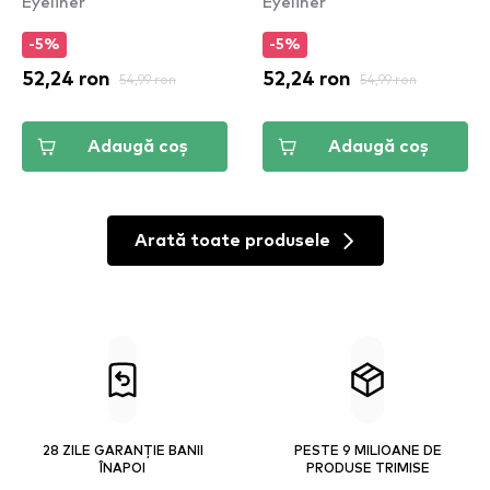
Eyeliner
Eyeliner
White Smoke (ESL01)
- Don't Pink Twice
(VBLL08)
-5%
-5%
52,24 ron
54,99 ron
52,24 ron
54,99 ron
Adaugă coș
Adaugă coș
Arată toate produsele
28 ZILE GARANȚIE BANII
PESTE 9 MILIOANE DE
ÎNAPOI
PRODUSE TRIMISE