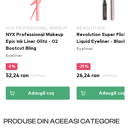
NYX PROFESSIONAL MAKEUP
REVOLUTION
NYX Professional Makeup
Revolution Super Flick
Epic Ink Liner Glitz - 02
Liquid Eyeliner - Black
Eyeliner
Bootcut Bling
Eyeliner
-5%
-25%
52,24 ron
54,99 ron
26,24 ron
34,99 ron
Adaugă coș
Adaugă coș
PRODUSE DIN ACEEASI CATEGORIE