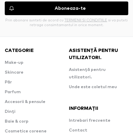
Aboneaza-te
Prin abonare sunteti de acord cu
TERMENII SI CONDITIILE
si va puteti
retrage consimtamantul in orice moment.
CATEGORIE
ASISTENȚĂ PENTRU
UTILIZATORI.
Make-up
Asistență pentru
Skincare
utilizatori.
Păr
Unde este coletul meu
Parfum
Accesorii & pensule
INFORMAȚII
Dinți
Intrebari frecvente
Baie & corp
Contact
Cosmetice coreene