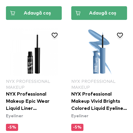
Adaugă coș
Adaugă coș
NYX PROFESSIONAL
NYX PROFESSIONAL
MAKEUP
MAKEUP
NYX Professional
NYX Professional
Makeup Epic Wear
Makeup Vivid Brights
Liquid Liner
Colored Liquid Eyeliner
Eyeliner
Eyeliner
Waterproof - Tus de
- Cobalt Crush
ochi rezistent la apa
(VBLL05)
-5%
-5%
White