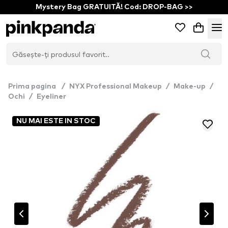
Mystery Bag GRATUITĂ! Cod: DROP-BAG >>
Prima pagina
/
NYX Professional Makeup
/
Make-up
/
Ochi
/
Eyeliner
NU MAI ESTE IN STOC