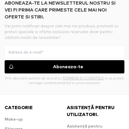
ABONEAZA-TE LA NEWSLETTERUL NOSTRU SI
VEI FI PRIMA CARE PRIMESTE CELE MAI NOI
OFERTE SI STIRI.
Vei primi notificari despre cele mai noi produse, promotii cu
preturi speciale si oferte exclusive rezervate doar pentru
citittorii nostri de newsletter!
Aboneaza-te
Prin abonare sunteti de acord cu
TERMENII SI CONDITIILE
si va puteti
retrage consimtamantul in orice moment.
CATEGORIE
ASISTENȚĂ PENTRU
UTILIZATORI.
Make-up
Asistență pentru