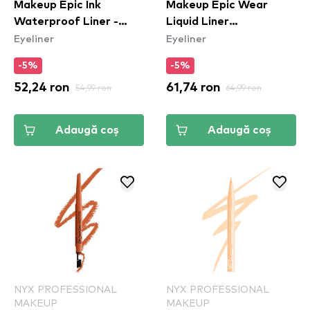
Makeup Epic Ink
Makeup Epic Wear
Waterproof Liner -
Liquid Liner
Eyeliner
Eyeliner
Mid(night) Rise
Waterproof - Tus de
ochi rezistent la apa
-5%
-5%
White
52,24 ron
54,99 ron
61,74 ron
64,99 ron
Adaugă coș
Adaugă coș
NYX PROFESSIONAL
NYX PROFESSIONAL
MAKEUP
MAKEUP