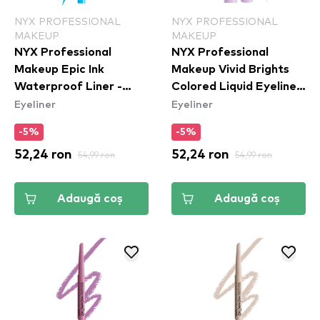
NYX PROFESSIONAL
NYX PROFESSIONAL
MAKEUP
MAKEUP
NYX Professional
NYX Professional
Makeup Epic Ink
Makeup Vivid Brights
Waterproof Liner -
Colored Liquid Eyeliner
Eyeliner
Eyeliner
Vintage Baby
- Lilac Link (VBLL07)
-5%
-5%
52,24 ron
54,99 ron
52,24 ron
54,99 ron
Adaugă coș
Adaugă coș