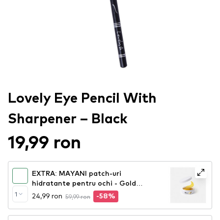
Lovely Eye Pencil With
Sharpener – Black
19,99 ron
EXTRA: MAYANI patch-uri
hidratante pentru ochi - Gold
Hydrating Eye Patches
1
24,99 ron
59,99 ron
-58%