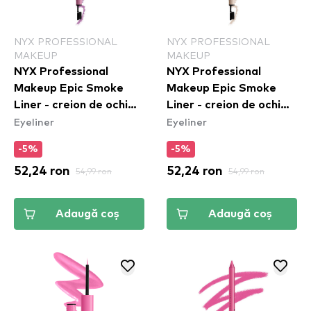
NYX PROFESSIONAL
NYX PROFESSIONAL
MAKEUP
MAKEUP
NYX Professional
NYX Professional
Makeup Epic Smoke
Makeup Epic Smoke
Liner - creion de ochi
Liner - creion de ochi
Eyeliner
Eyeliner
Rose Dust (ESL04)
White Smoke (ESL01)
-5%
-5%
52,24 ron
54,99 ron
52,24 ron
54,99 ron
Adaugă coș
Adaugă coș