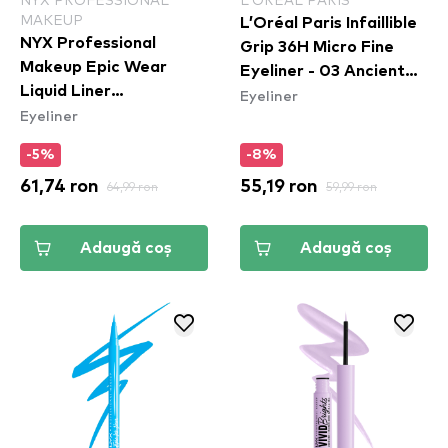
MAKEUP
L’Oréal Paris Infaillible
NYX Professional
Grip 36H Micro Fine
Makeup Epic Wear
Eyeliner​ - 03 Ancient
Liquid Liner
Eyeliner
Rose
Eyeliner
Waterproof - Yellow
-5%
-8%
61,74 ron
64,99 ron
55,19 ron
59,99 ron
Adaugă coș
Adaugă coș