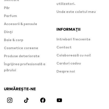
Skincare
utilizatori.
Păr
Unde este coletul meu
Parfum
Accesorii & pensule
INFORMAȚII
Dinți
Intrebari frecvente
Baie & corp
Contact
Cosmetice coreene
Colaborează cu noi!
Produse deteriorate
Carduri cadou
Îngrijirea profesională a
părului
Despre noi
URMĂREȘTE-NE