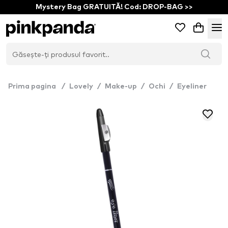
Mystery Bag GRATUITĂ! Cod: DROP-BAG >>
Prima pagina
/
Lovely
/
Make-up
/
Ochi
/
Eyeliner