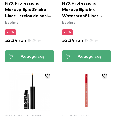
NYX Professional
NYX Professional
Makeup Epic Smoke
Makeup Epic Ink
Liner - creion de ochi
Waterproof Liner -
Eyeliner
Eyeliner
Fired Up (ESL05)
Marshmallow
-5%
-5%
52,24 ron
54,99 ron
52,24 ron
54,99 ron
Adaugă coș
Adaugă coș
NYX PROFESSIONAL
L’ORÉAL PARIS