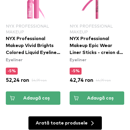
NYX PROFESSIONAL
NYX PROFESSIONAL
MAKEUP
MAKEUP
NYX Professional
NYX Professional
Makeup Vivid Brights
Makeup Epic Wear
Colored Liquid Eyeliner
Liner Sticks - creion de
Eyeliner
Eyeliner
- Don't Pink Twice
ochi Pink Spirit
(VBLL08)
-5%
-5%
52,24 ron
54,99 ron
42,74 ron
44,99 ron
Adaugă coș
Adaugă coș
Arată toate produsele