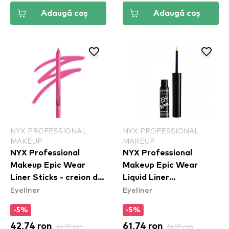
Adaugă coș
Adaugă coș
NYX PROFESSIONAL
NYX PROFESSIONAL
MAKEUP
MAKEUP
NYX Professional
NYX Professional
Makeup Epic Wear
Makeup Epic Wear
Liner Sticks - creion de
Liquid Liner
Eyeliner
Eyeliner
ochi Pink Spirit
Waterproof - Yellow
-5%
-5%
42,74 ron
44,99 ron
61,74 ron
64,99 ron