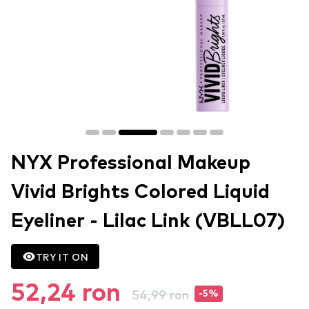
NYX Professional Makeup
Vivid Brights Colored Liquid
Eyeliner - Lilac Link (VBLL07)
TRY IT ON
52,24 ron
54,99 ron
-5%