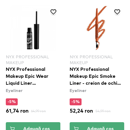
NYX PROFESSIONAL
NYX PROFESSIONAL
MAKEUP
MAKEUP
NYX Professional
NYX Professional
Makeup Epic Wear
Makeup Epic Smoke
Liquid Liner
Liner - creion de ochi
Eyeliner
Eyeliner
Waterproof - Tus de
Fired Up (ESL05)
ochi rezistent la apa
-5%
-5%
White
61,74 ron
64,99 ron
52,24 ron
54,99 ron
Adaugă coș
Adaugă coș