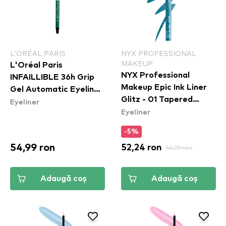
L’ORÉAL PARIS
NYX PROFESSIONAL
MAKEUP
L'Oréal Paris
NYX Professional
INFAILLIBLE 36h Grip
Makeup Epic Ink Liner
Gel Automatic Eyeliner
Glitz - 01 Tapered
Eyeliner
- Emerald Green
Eyeliner
Twinkle
-5%
54,99 ron
52,24 ron
54,99 ron
Adaugă coș
Adaugă coș