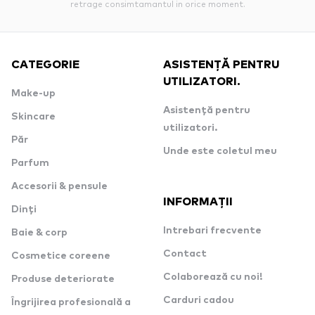
retrage consimtamantul in orice moment.
CATEGORIE
ASISTENȚĂ PENTRU
UTILIZATORI.
Make-up
Asistență pentru
Skincare
utilizatori.
Păr
Unde este coletul meu
Parfum
Accesorii & pensule
INFORMAȚII
Dinți
Intrebari frecvente
Baie & corp
Contact
Cosmetice coreene
Colaborează cu noi!
Produse deteriorate
Carduri cadou
Îngrijirea profesională a