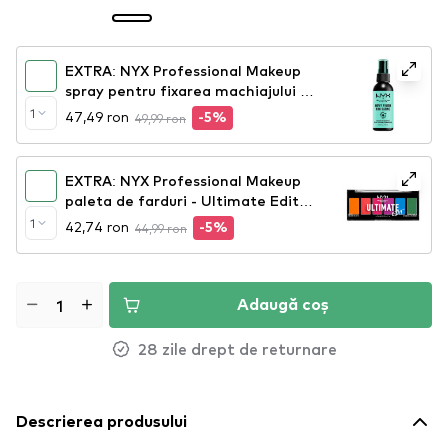
EXTRA: NYX Professional Makeup
spray pentru fixarea machiajului -
Makeup Setting Spray – Dewy
1
47,49 ron
49,99 ron
-5%
Finish (MSS02)
EXTRA: NYX Professional Makeup
paleta de farduri - Ultimate Edit
Petite Shadow Palette - Brights
1
42,74 ron
44,99 ron
-5%
(USPP02)
Adaugă coș
28 zile drept de returnare
Descrierea produsului