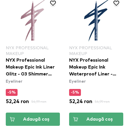
NYX PROFESSIONAL
NYX PROFESSIONAL
MAKEUP
MAKEUP
NYX Professional
NYX Professional
Makeup Epic Ink Liner
Makeup Epic Ink
Glitz - 03 Shimmer
Waterproof Liner -
Eyeliner
Eyeliner
Stitch
Mid(night) Rise
-5%
-5%
52,24 ron
54,99 ron
52,24 ron
54,99 ron
Adaugă coș
Adaugă coș