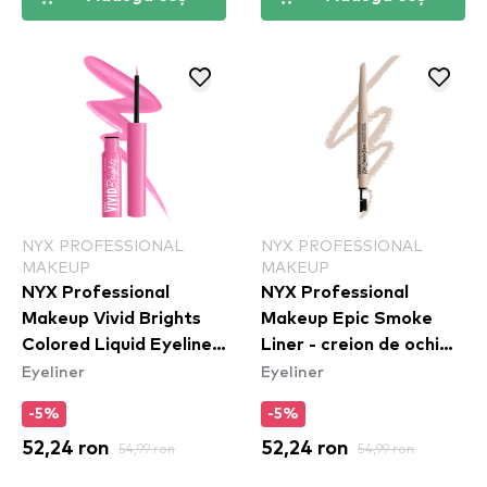
NYX PROFESSIONAL
NYX PROFESSIONAL
MAKEUP
MAKEUP
NYX Professional
NYX Professional
Makeup Vivid Brights
Makeup Epic Smoke
Colored Liquid Eyeliner
Liner - creion de ochi
Eyeliner
Eyeliner
- Don't Pink Twice
White Smoke (ESL01)
(VBLL08)
-5%
-5%
52,24 ron
54,99 ron
52,24 ron
54,99 ron