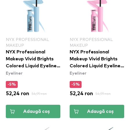
NYX PROFESSIONAL
NYX PROFESSIONAL
MAKEUP
MAKEUP
NYX Professional
NYX Professional
Makeup Vivid Brights
Makeup Vivid Brights
Colored Liquid Eyeliner
Colored Liquid Eyeliner
Eyeliner
Eyeliner
- Blue Thang (VBLL06)
- Sneaky Pink (VBLL09)
-5%
-5%
52,24 ron
54,99 ron
52,24 ron
54,99 ron
Adaugă coș
Adaugă coș