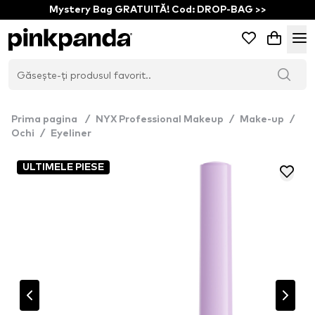
Mystery Bag GRATUITĂ! Cod: DROP-BAG >>
Prima pagina
/
NYX Professional Makeup
/
Make-up
/
Ochi
/
Eyeliner
ULTIMELE PIESE