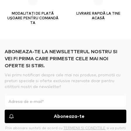
MODALITAȚI DE PLATĂ
LIVRARE RAPIDĂ LA TINE
UȘOARE PENTRU COMANDĂ
ACASĂ
TA
ABONEAZA-TE LA NEWSLETTERUL NOSTRU SI
VEI FI PRIMA CARE PRIMESTE CELE MAI NOI
OFERTE SI STIRI.
Vei primi notificari despre cele mai noi produse, promotii cu
preturi speciale si oferte exclusive rezervate doar pentru
citittorii nostri de newsletter!
Aboneaza-te
Prin abonare sunteti de acord cu
TERMENII SI CONDITIILE
si va puteti