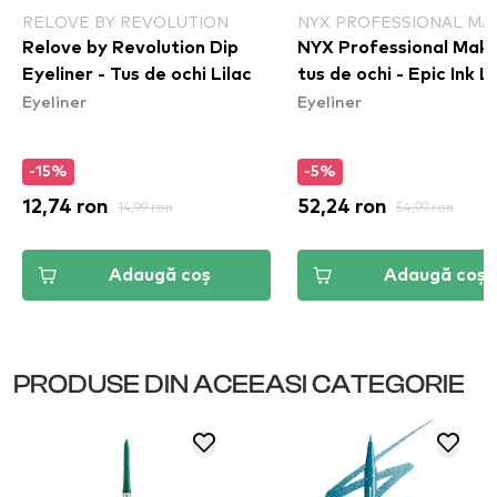
RELOVE BY REVOLUTION
NYX PROFESSIONAL MA
Relove by Revolution Dip
NYX Professional Mak
Eyeliner - Tus de ochi Lilac
tus de ochi - Epic Ink
Eyeliner
Eyeliner
-15%
-5%
12,74 ron
14,99 ron
52,24 ron
54,99 ron
Adaugă coș
Adaugă coș
PRODUSE DIN ACEEASI CATEGORIE