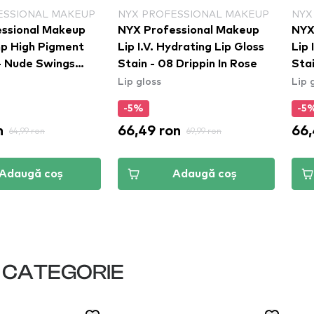
ESSIONAL MAKEUP
NYX PROFESSIONAL MAKEUP
NYX
ssional Makeup
NYX Professional Makeup
NYX
p High Pigment
Lip I.V. Hydrating Lip Gloss
Lip 
 - Nude Swings
Stain - 08 Drippin In Rose
Stai
Lip gloss
Lip 
-5%
-5
n
66,49 ron
66,
64,99 ron
69,99 ron
Adaugă coș
Adaugă coș
I CATEGORIE