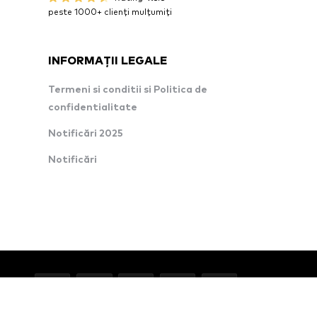
peste 1000+ clienți mulțumiți
INFORMAȚII LEGALE
Termeni si conditii si Politica de
confidentialitate
Notificări 2025
Notificări