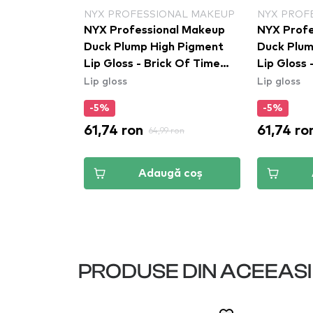
NAL MAKEUP
NYX PROFESSIONAL MAKEUP
NYX PROF
al Makeup
NYX Professional Makeup
NYX Profe
h Pigment
Duck Plump High Pigment
Duck Plum
 Not
Lip Gloss - Brick Of Time
Lip Gloss
Lip gloss
Lip gloss
(DPLL06)
(DPLL03)
-5%
-5%
61,74 ron
61,74 ro
ron
64,99 ron
ă coș
Adaugă coș
PRODUSE DIN ACEEAS