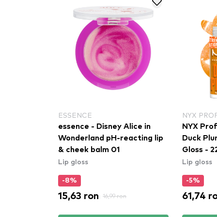
ESSENCE
NYX PRO
essence - Disney Alice in
NYX Prof
Wonderland pH-reacting lip
Duck Plu
& cheek balm 01
Gloss - 2
Lip gloss
Lip gloss
-8%
-5%
15,63 ron
61,74 r
16,99 ron