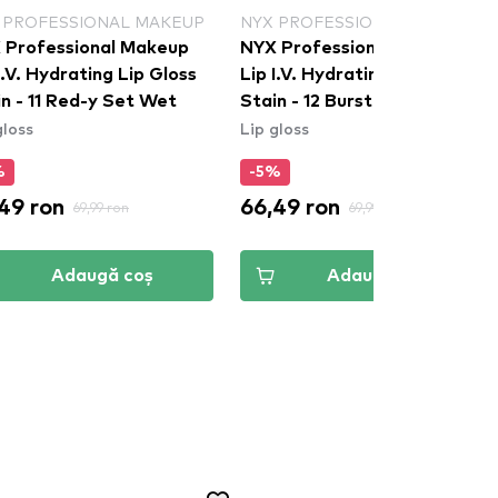
 PROFESSIONAL MAKEUP
NYX PROFESSIONAL MAKEUP
 Professional Makeup
NYX Professional Makeup
I.V. Hydrating Lip Gloss
Lip I.V. Hydrating Lip Gloss
n - 11 Red-y Set Wet
Stain - 12 Burst That Tang
gloss
Lip gloss
%
-5%
49 ron
66,49 ron
69,99 ron
69,99 ron
Adaugă coș
Adaugă coș