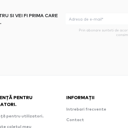
 SI VEI FI PRIMA CARE
.
Prin abonare sunteti de aco
consim
ENȚĂ PENTRU
INFORMAȚII
ZATORI.
Intrebari frecvente
ță pentru utilizatori.
Contact
ste coletul meu