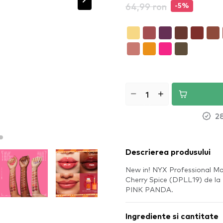
64,99 ron
-5%
28
Descrierea produsului
New in! NYX Professional M
Cherry Spice (DPLL19) de la 
PINK PANDA.
Ingrediente si cantitate