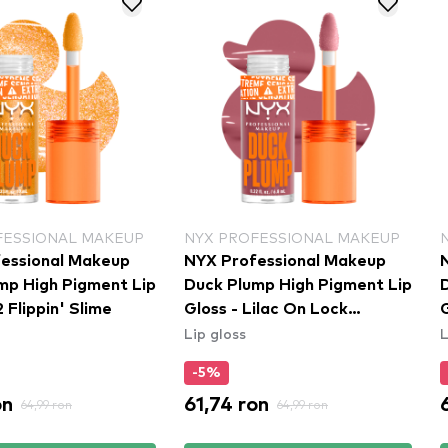
FESSIONAL MAKEUP
NYX PROFESSIONAL MAKEUP
essional Makeup
NYX Professional Makeup
mp High Pigment Lip
Duck Plump High Pigment Lip
2 Flippin' Slime
Gloss - Lilac On Lock
Lip gloss
L
(DPLL10)
-5%
on
61,74 ron
64,99 ron
64,99 ron