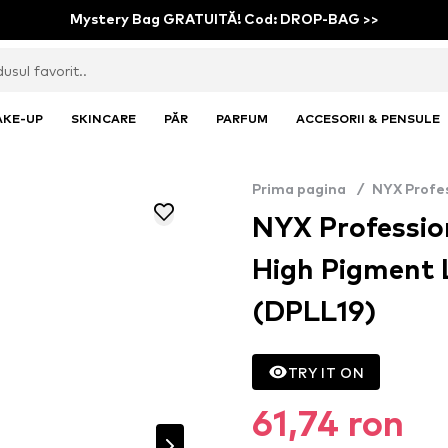
Mystery Bag GRATUITĂ! Cod: DROP-BAG >>
AKE-UP
SKINCARE
PĂR
PARFUM
ACCESORII & PENSULE
Prima pagina
/
NYX Profe
NYX Professi
High Pigment L
(DPLL19)
TRY IT ON
61,74 ron