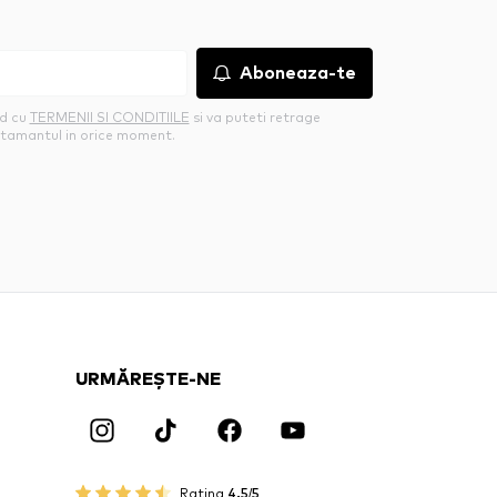
Aboneaza-te
rd cu
TERMENII SI CONDITIILE
si va puteti retrage
tamantul in orice moment.
URMĂREȘTE-NE
Rating
4.5/5