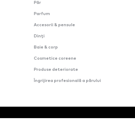
Păr
Parfum
Accesorii & pensule
Dinți
Baie & corp
Cosmetice coreene
Produse deteriorate
Îngrijirea profesională a părului
© Toate drepturile rezervate · Konverzija d.