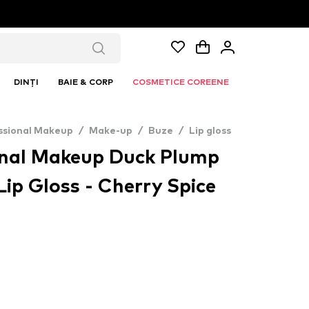
DINȚI
BAIE & CORP
COSMETICE COREENE
ssional Makeup
/
Make-up
/
Buze
/
Lip gloss
onal Makeup Duck Plump
ip Gloss - Cherry Spice