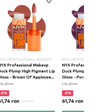
NYX PROFESSIONAL MAKEUP
NYX PROFESSIONAL MAKE
NYX Professional Makeup
NYX Professional Makeu
Duck Plump High Pigment Lip
Duck Plump High Pigment
Gloss - Brown Of Applause
Gloss - Pure Plump (DPLL
ip gloss
Lip gloss
(DPLL05)
-5%
-5%
61,74 ron
61,74 ron
64,99 ron
64,99 ron