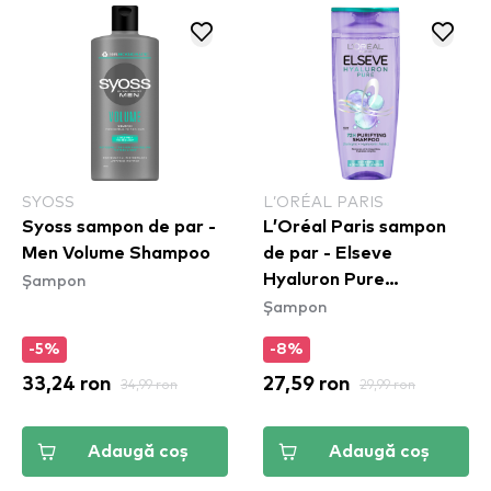
SYOSS
L’ORÉAL PARIS
Syoss sampon de par -
L’Oréal Paris sampon
Men Volume Shampoo
de par - Elseve
Șampon
Hyaluron Pure
Șampon
Shampoo (400ml)
-5%
-8%
33,24 ron
34,99 ron
27,59 ron
29,99 ron
Adaugă coș
Adaugă coș