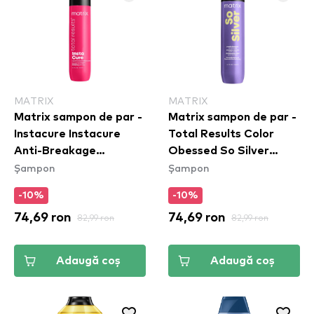
MATRIX
MATRIX
Matrix sampon de par -
Matrix sampon de par -
Instacure Instacure
Total Results Color
Anti-Breakage
Obessed So Silver
Șampon
Șampon
Shampoo
Shampoo
-10%
-10%
74,69 ron
82,99 ron
74,69 ron
82,99 ron
Adaugă coș
Adaugă coș