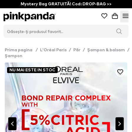
Mystery Bag GRATUITĂ! Cod: DROP-BAG >>
Prima pagina
/
L’Oréal Paris
/
Păr
/
Șampon & balsam
/
Șampon
NU MAI ESTE IN STOC