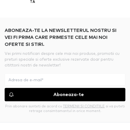
TA
ABONEAZA-TE LA NEWSLETTERUL NOSTRU SI
VEI FI PRIMA CARE PRIMESTE CELE MAI NOI
OFERTE SI STIRI.
Vei primi notificari despre cele mai noi produse, promotii cu
preturi speciale si oferte exclusive rezervate doar pentru
citittorii nostri de newsletter!
Aboneaza-te
Prin abonare sunteti de acord cu
TERMENII SI CONDITIILE
si va puteti
retrage consimtamantul in orice moment.