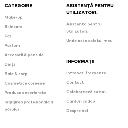
CATEGORIE
ASISTENȚĂ PENTRU
UTILIZATORI.
Make-up
Asistență pentru
Skincare
utilizatori.
Păr
Unde este coletul meu
Parfum
Accesorii & pensule
INFORMAȚII
Dinți
Intrebari frecvente
Baie & corp
Contact
Cosmetice coreene
Colaborează cu noi!
Produse deteriorate
Carduri cadou
Îngrijirea profesională a
părului
Despre noi