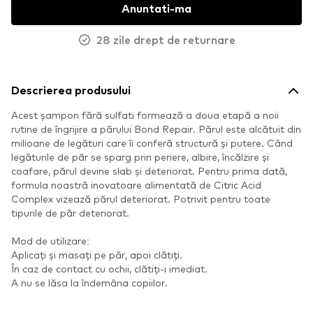
Anuntati-ma
28 zile drept de returnare
Descrierea produsului
Acest șampon fără sulfati formează a doua etapă a noii
rutine de îngrijire a părului Bond Repair. Părul este alcătuit din
milioane de legături care îi conferă structură și putere. Când
legăturile de păr se sparg prin periere, albire, încălzire și
coafare, părul devine slab și deteriorat. Pentru prima dată,
formula noastră inovatoare alimentată de Citric Acid
Complex vizează părul deteriorat. Potrivit pentru toate
tipurile de păr deteriorat.
Mod de utilizare:
Aplicați și masați pe păr, apoi clătiți.
În caz de contact cu ochii, clătiți-i imediat.
A nu se lăsa la îndemâna copiilor.