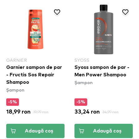
GARNIER
SYOSS
Garnier sampon de par
Syoss sampon de par -
- Fructis Sos Repair
Men Power Shampoo
Șampon
Shampoo
Șampon
-5%
-5%
18,99 ron
19,99 ron
33,24 ron
34,99 ron
Adaugă coș
Adaugă coș