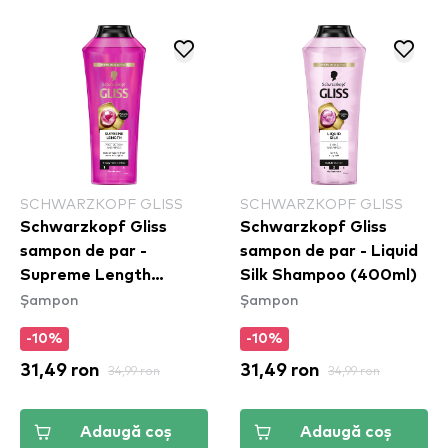
SCHWARZKOPF GLISS
SCHWARZKOPF GLISS
Schwarzkopf Gliss
Schwarzkopf Gliss
sampon de par -
sampon de par - Liquid
Supreme Length
Silk Shampoo (400ml)
Șampon
Șampon
Shampoo (400ml)
-10%
-10%
31,49 ron
34,99 ron
31,49 ron
34,99 ron
Adaugă coș
Adaugă coș