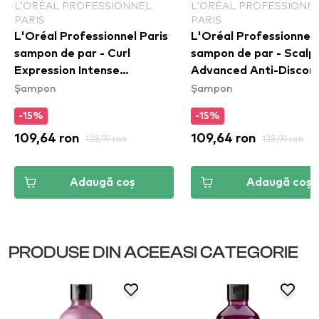
L'ORÉAL PROFESSIONNEL
L'ORÉAL PROFESSIONN
PARIS
PARIS
L'Oréal Professionnel Paris
L'Oréal Professionnel 
sampon de par - Curl
sampon de par - Scalp
Expression Intense
Advanced Anti-Discom
Șampon
Șampon
Moisturizing Cleansing
Dermo-Regulator Sha
Cream Shampoo
-15%
-15%
109,64 ron
128,99 ron
109,64 ron
128,99 ron
Adaugă coș
Adaugă coș
PRODUSE DIN ACEEASI CATEGORIE