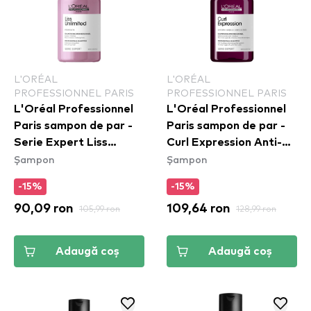
L'ORÉAL
L'ORÉAL
PROFESSIONNEL PARIS
PROFESSIONNEL PARIS
L'Oréal Professionnel
L'Oréal Professionnel
Paris sampon de par -
Paris sampon de par -
Serie Expert Liss
Curl Expression Anti-
Șampon
Șampon
Unlimited Shampoo
Buildup Cleansing Jelly
Shampoo
-15%
-15%
90,09 ron
105,99 ron
109,64 ron
128,99 ron
Adaugă coș
Adaugă coș