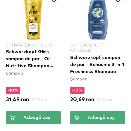
SCHWARZKOPF GLISS
SCHWARZKOPF
SCHAUMA
Schwarzkopf Gliss
Schwarzkopf sampon
sampon de par - Oil
de par - Schauma 3-in-1
Nutritive Shampoo
Freshness Shampoo
Șampon
(400ml)
Șampon
-10%
-10%
31,49 ron
34,99 ron
20,69 ron
22,99 ron
Adaugă coș
Adaugă coș