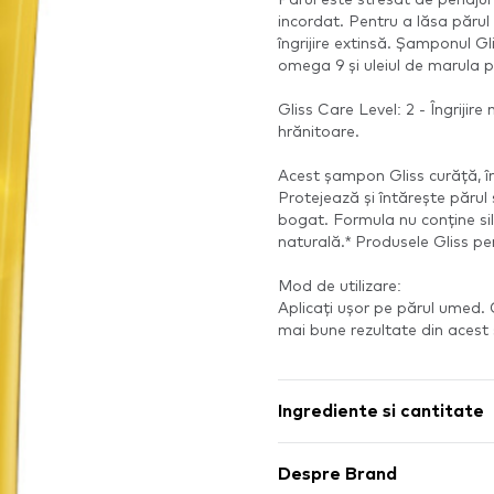
incordat. Pentru a lăsa părul
îngrijire extinsă. Șamponul Gl
omega 9 și uleiul de marula pe
Gliss Care Level: 2 - Îngrijir
hrănitoare.
Acest șampon Gliss curăță, în
Protejează și întărește părul 
bogat. Formula nu conține sil
naturală.* Produsele Gliss p
Mod de utilizare:
Aplicați ușor pe părul umed. Cl
mai bune rezultate din acest 
Ingrediente si cantitate
Despre Brand