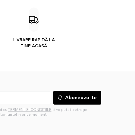
LIVRARE RAPIDĂ LA
TINE ACASĂ
Aboneaza-te
rd cu
TERMENII SI CONDITIILE
si va puteti retrage
tamantul in orice moment.