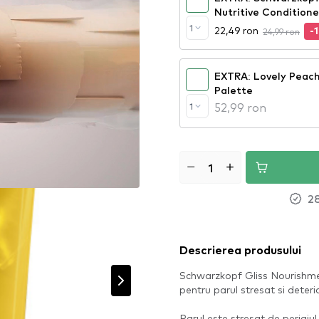
Nutritive Conditione
1
22,49 ron
24,99 ron
-
EXTRA: Lovely Peac
Palette
52,99 ron
1
28
Descrierea produsului
Schwarzkopf Gliss Nourishm
pentru parul stresat si deteri
Parul este stresat de periajul 