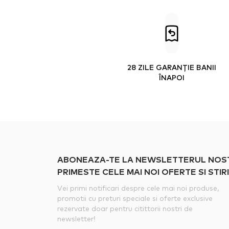
28 ZILE GARANȚIE BANII
ÎNAPOI
ABONEAZA-TE LA NEWSLETTERUL NOSTRU
PRIMESTE CELE MAI NOI OFERTE SI STIRI
Vei primi notificari despre cele mai noi produse,
promotii cu preturi speciale si oferte exclusive
rezervate doar pentru citittorii nostri de
newsletter!