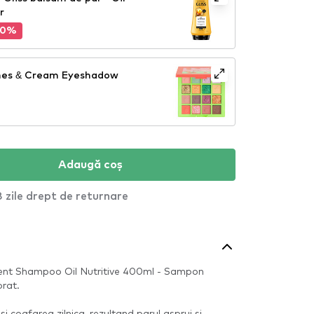
r
10%
hes & Cream Eyeshadow
Adaugă coș
 zile drept de returnare
ent Shampoo Oil Nutritive 400ml - Sampon
orat.
si coafarea zilnica, rezultand parul asprui si