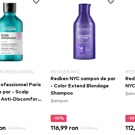
PROFESSIONNEL
REDKEN NYC
RED
Redken NYC sampon de par
Red
ofessionnel Paris
- Color Extend Blondage
NYC
 par - Scalp
Șam
Shampoo
Anti-Discomfort
Șampon
gulator Shampoo
-10%
-1
on
116,99 ron
112
128,99 ron
129,99 ron