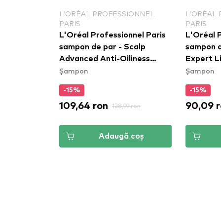
L'ORÉAL PROFESSIONNEL
L'ORÉAL
PARIS
PARIS
L'Oréal Professionnel Paris
L'Oréal P
sampon de par - Scalp
sampon d
Advanced Anti-Oiliness
Expert Li
Șampon
Șampon
Dermo-Purifier Shampoo
Shampo
-15%
-15%
109,64 ron
90,09 
128,99 ron
Adaugă coș