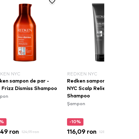
KEN NYC
REDKEN NYC
ken sampon de par -
Redken sampon de par -
 Frizz Dismiss Shampoo
NYC Scalp Relief Dandruff
pon
Shampoo
Șampon
0%
-10%
,49 ron
116,09 ron
124,99 ron
128,99 ron