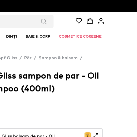
DINȚI
BAIE & CORP
COSMETICE COREENE
pf Gliss
/
Păr
/
Șampon & balsam
/
liss sampon de par - Oil
mpoo (400ml)
Gliss balsam de par - Oil