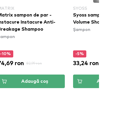
MATRIX
SYOSS
Matrix sampon de par -
Syoss sampon de par - M
nstacure Instacure Anti-
Volume Shampoo
Șampon
Breakage Shampoo
Șampon
-10%
-5%
74,69 ron
33,24 ron
82,99 ron
34,99 ron
Adaugă coș
Adaugă coș