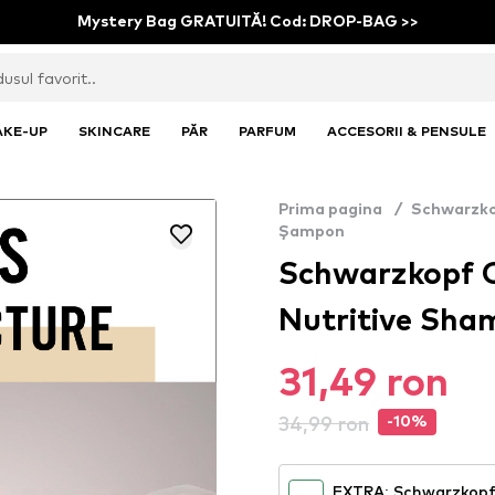
Mystery Bag GRATUITĂ! Cod: DROP-BAG >>
AKE-UP
SKINCARE
PĂR
PARFUM
ACCESORII & PENSULE
Prima pagina
/
Schwarzko
Șampon
Schwarzkopf G
Nutritive Sha
31,49 ron
34,99 ron
-10%
EXTRA: Schwarzkopf 