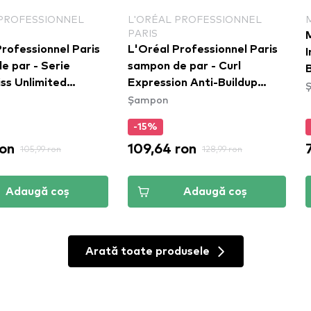
 PROFESSIONNEL
L'ORÉAL PROFESSIONNEL
PARIS
rofessionnel Paris
L'Oréal Professionnel Paris
I
e par - Serie
sampon de par - Curl
ss Unlimited
Expression Anti-Buildup
Șampon
o
Cleansing Jelly Shampoo
-15%
ron
109,64 ron
105,99 ron
128,99 ron
Adaugă coș
Adaugă coș
Arată toate produsele