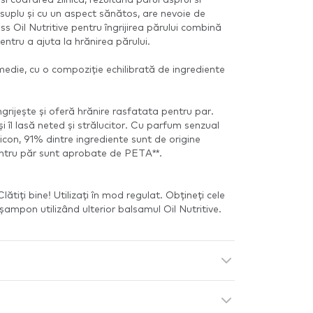
 suplu și cu un aspect sănătos, are nevoie de
iss Oil Nutritive pentru îngrijirea părului combină
ntru a ajuta la hrănirea părului.
e medie, cu o compoziție echilibrată de ingrediente
grijește și oferă hrănire rasfatata pentru par.
și îl lasă neted și strălucitor. Cu parfum senzual
icon, 91% dintre ingrediente sunt de origine
entru păr sunt aprobate de PETA**.
ătiți bine! Utilizați în mod regulat. Obțineți cele
șampon utilizând ulterior balsamul Oil Nutritive.