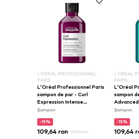
SSIONNEL
L'ORÉAL PROFESSIONNEL
L'ORÉAL 
PARIS
PARIS
onnel Paris
L'Oréal Professionnel Paris
L'Oréal Pr
 Serie
sampon de par - Curl
sampon de
 Color
Expression Intense
Advanced 
Șampon
Șampon
lising
Moisturizing Cleansing
Dermo-Re
Cream Shampoo
-15%
-15%
109,64 ron
109,64 r
99 ron
128,99 ron