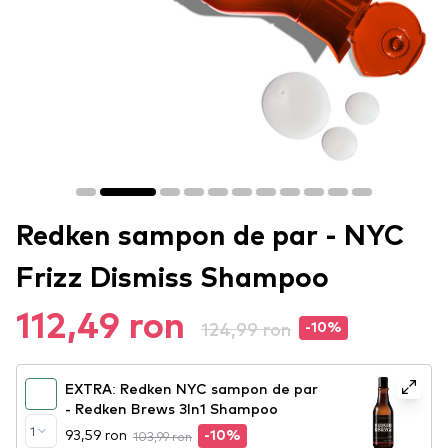
Redken sampon de par - NYC
Frizz Dismiss Shampoo
112,49 ron
124,99 ron
-10%
EXTRA: Redken NYC sampon de par
- Redken Brews 3In1 Shampoo
1
93,59 ron
103,99 ron
-10%