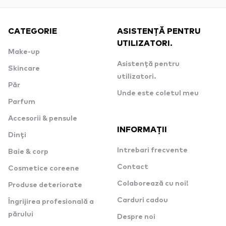
CATEGORIE
ASISTENȚĂ PENTRU
UTILIZATORI.
Make-up
Asistență pentru
Skincare
utilizatori.
Păr
Unde este coletul meu
Parfum
Accesorii & pensule
INFORMAȚII
Dinți
Intrebari frecvente
Baie & corp
Contact
Cosmetice coreene
Colaborează cu noi!
Produse deteriorate
Carduri cadou
Îngrijirea profesională a
părului
Despre noi