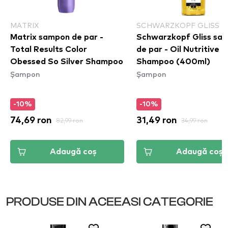
MATRIX
SCHWARZKOPF GLISS
Matrix sampon de par -
Schwarzkopf Gliss sa
Total Results Color
de par - Oil Nutritive
Obessed So Silver Shampoo
Shampoo (400ml)
Șampon
Șampon
-10%
-10%
74,69 ron
82,99 ron
31,49 ron
34,99 ron
Adaugă coș
Adaugă coș
PRODUSE DIN ACEEASI CATEGORIE