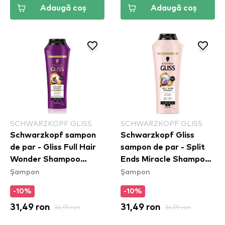
Adaugă coș
Adaugă coș
SCHWARZKOPF GLISS
SCHWARZKOPF GLISS
Schwarzkopf sampon
Schwarzkopf Gliss
de par - Gliss Full Hair
sampon de par - Split
Wonder Shampoo
Ends Miracle Shampoo
Șampon
Șampon
(400ml)
(400ml)
-10%
-10%
31,49 ron
34,99 ron
31,49 ron
34,99 ron