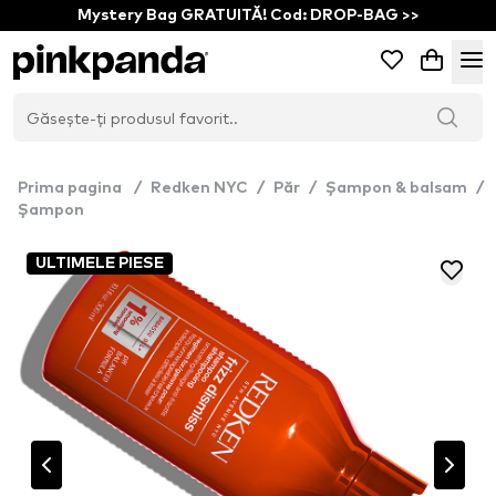
Mystery Bag GRATUITĂ! Cod: DROP-BAG >>
Prima pagina
/
Redken NYC
/
Păr
/
Șampon & balsam
/
Șampon
ULTIMELE PIESE