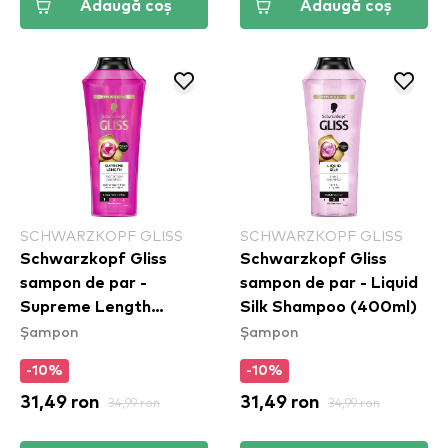
Adaugă coș
Adaugă coș
SCHWARZKOPF GLISS
SCHWARZKOPF GLISS
Schwarzkopf Gliss
Schwarzkopf Gliss
sampon de par -
sampon de par - Liquid
Supreme Length
Silk Shampoo (400ml)
Șampon
Șampon
Shampoo (400ml)
-10%
-10%
31,49 ron
34,99 ron
31,49 ron
34,99 ron