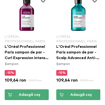
L'ORÉAL
L'ORÉAL
PROFESSIONNEL PARIS
PROFESSIONNEL PARIS
L'Oréal Professionnel
L'Oréal Professionnel
Paris sampon de par -
Paris sampon de par -
Curl Expression Intense
Scalp Advanced Anti-
Șampon
Șampon
Moisturizing Cleansing
Discomfort Dermo-
Cream Shampoo
Regulator Shampoo
-15%
-15%
109,64 ron
128,99 ron
109,64 ron
128,99 ron
Adaugă coș
Adaugă coș