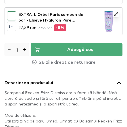
EXTRA: L’Oréal Paris sampon de
par - Elseve Hyaluron Pure
Shampoo (400ml)
1
27,59 ron
29,99 ron
-8%
Adaugă coș
28 zile drept de returnare
Descrierea produsului
Șamponul Redken Frizz Dismiss are o formulă blândă, fără
clorură de sodiu și fără sulfat, pentru a îmblânzi părul încrețit,
a spori netezimea și a spori strălucirea.
Mod de utilizare:
Utilizați zilnic pe părul umed. Urmați cu Balsamul Redken Frizz
Dismiss.