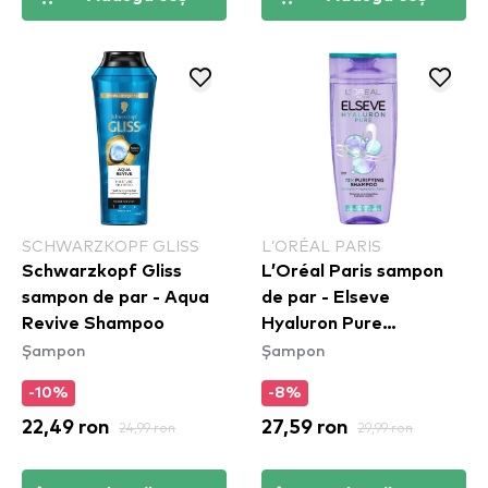
SCHWARZKOPF GLISS
L’ORÉAL PARIS
Schwarzkopf Gliss
L’Oréal Paris sampon
sampon de par - Aqua
de par - Elseve
Revive Shampoo
Hyaluron Pure
Șampon
Șampon
Shampoo (400ml)
-10%
-8%
22,49 ron
24,99 ron
27,59 ron
29,99 ron