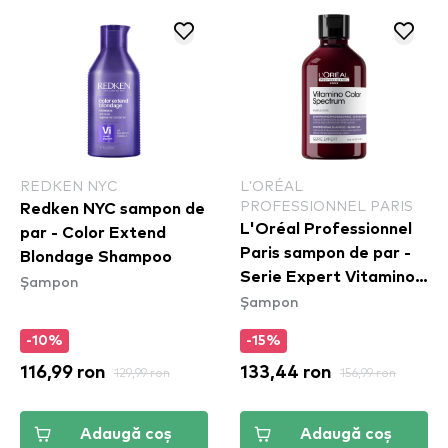
REDKEN NYC
L'ORÉAL
PROFESSIONNEL PARIS
Redken NYC sampon de
L'Oréal Professionnel
par - Color Extend
Paris sampon de par -
Blondage Shampoo
Serie Expert Vitamino
Șampon
Șampon
Color Spectrum
Neutralising Shampoo
-10%
-15%
116,99 ron
129,99 ron
133,44 ron
156,99 ron
Adaugă coș
Adaugă coș