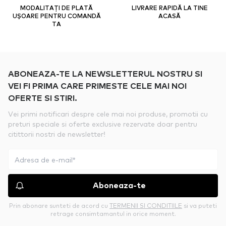
MODALITAȚI DE PLATĂ
LIVRARE RAPIDĂ LA TINE
UȘOARE PENTRU COMANDĂ
ACASĂ
TA
ABONEAZA-TE LA NEWSLETTERUL NOSTRU SI
VEI FI PRIMA CARE PRIMESTE CELE MAI NOI
OFERTE SI STIRI.
Vei primi notificari despre cele mai noi produse, promotii cu
preturi speciale si oferte exclusive rezervate doar pentru
citittorii nostri de newsletter!
Aboneaza-te
Prin abonare sunteti de acord cu
TERMENII SI CONDITIILE
si va puteti
retrage consimtamantul in orice moment.