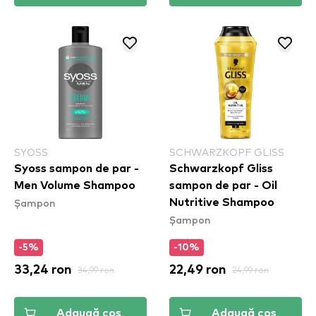
SYOSS
SCHWARZKOPF GLISS
Syoss sampon de par -
Schwarzkopf Gliss
Men Volume Shampoo
sampon de par - Oil
Șampon
Nutritive Shampoo
Șampon
-5%
-10%
33,24 ron
34,99 ron
22,49 ron
24,99 ron
Adaugă coș
Adaugă coș