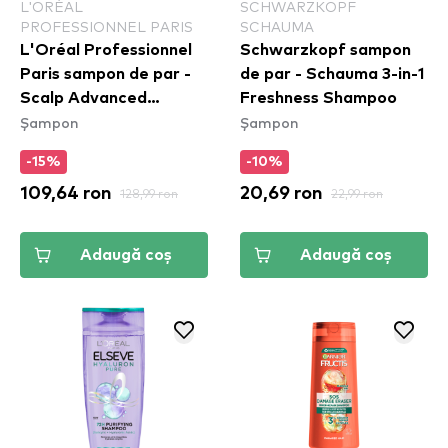
L'ORÉAL
SCHWARZKOPF
PROFESSIONNEL PARIS
SCHAUMA
L'Oréal Professionnel
Schwarzkopf sampon
Paris sampon de par -
de par - Schauma 3-in-1
Scalp Advanced
Freshness Shampoo
Șampon
Șampon
Serioxyl Advanced
Shampoo
-15%
-10%
109,64 ron
128,99 ron
20,69 ron
22,99 ron
Adaugă coș
Adaugă coș