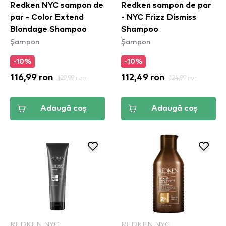
Redken NYC sampon de
Redken sampon de par
par - Color Extend
- NYC Frizz Dismiss
Blondage Shampoo
Shampoo
Șampon
Șampon
-10%
-10%
116,99 ron
129,99 ron
112,49 ron
124,99 ron
Adaugă coș
Adaugă coș
REDKEN NYC
REDKEN NYC