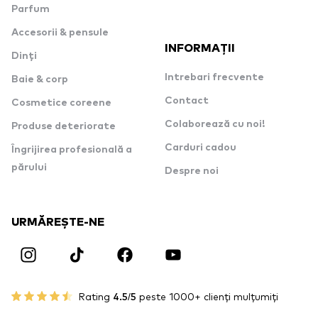
Parfum
Accesorii & pensule
INFORMAȚII
Dinți
Intrebari frecvente
Baie & corp
Contact
Cosmetice coreene
Colaborează cu noi!
Produse deteriorate
Carduri cadou
Îngrijirea profesională a
părului
Despre noi
URMĂREȘTE-NE
Rating
4.5/5
peste 1000+ clienți mulțumiți