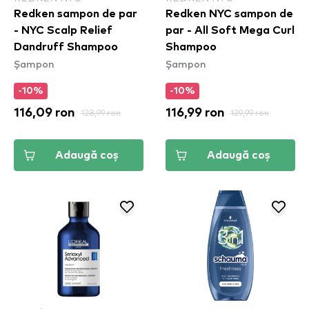
Redken sampon de par
Redken NYC sampon de
- NYC Scalp Relief
par - All Soft Mega Curl
Dandruff Shampoo
Shampoo
Șampon
Șampon
-10%
-10%
116,09 ron
128,99 ron
116,99 ron
129,99 ron
Adaugă coș
Adaugă coș