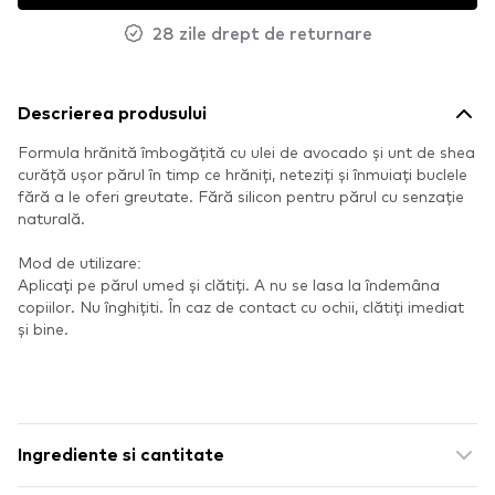
28 zile drept de returnare
Descrierea produsului
Formula hrănită îmbogățită cu ulei de avocado și unt de shea
curăță ușor părul în timp ce hrăniți, neteziți și înmuiați buclele
fără a le oferi greutate. Fără silicon pentru părul cu senzație
naturală.
Mod de utilizare:
Aplicați pe părul umed și clătiți. A nu se lasa la îndemâna
copiilor. Nu înghițiti. În caz de contact cu ochii, clătiți imediat
și bine.
Ingrediente si cantitate