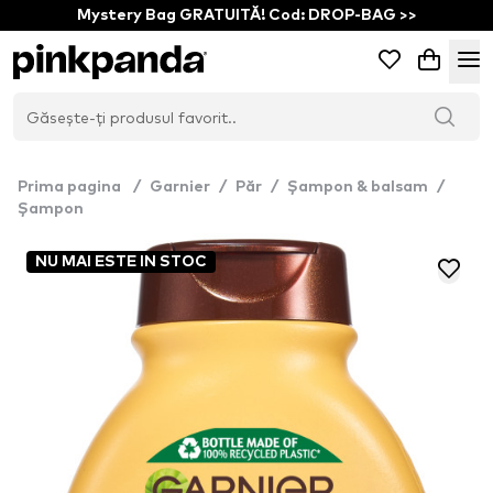
Mystery Bag GRATUITĂ! Cod: DROP-BAG >>
Prima pagina
/
Garnier
/
Păr
/
Șampon & balsam
/
Șampon
NU MAI ESTE IN STOC