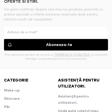
OFERTE SI STIRI.
Vei primi notificari despre cele mai noi produse, promotii cu
preturi speciale si oferte exclusive rezervate doar pentru
citittorii nostri de newsletter!
Aboneaza-te
Prin abonare sunteti de acord cu
TERMENII SI CONDITIILE
si va puteti
retrage consimtamantul in orice moment.
CATEGORIE
ASISTENȚĂ PENTRU
UTILIZATORI.
Make-up
Asistență pentru
Skincare
utilizatori.
Păr
Unde este coletul meu