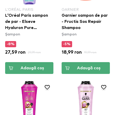
L’ORÉAL PARIS
GARNIER
L’Oréal Paris sampon
Garnier sampon de par
de par - Elseve
- Fructis Sos Repair
Hyaluron Pure
Shampoo
Șampon
Șampon
Shampoo (400ml)
-8%
-5%
27,59 ron
29,99 ron
18,99 ron
19,99 ron
Adaugă coș
Adaugă coș