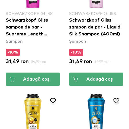
SCHWARZKOPF GLISS
SCHWARZKOPF GLISS
Schwarzkopf Gliss
Schwarzkopf Gliss
sampon de par -
sampon de par - Liquid
Supreme Length
Silk Shampoo (400ml)
Șampon
Șampon
Shampoo (400ml)
-10%
-10%
31,49 ron
34,99 ron
31,49 ron
34,99 ron
Adaugă coș
Adaugă coș