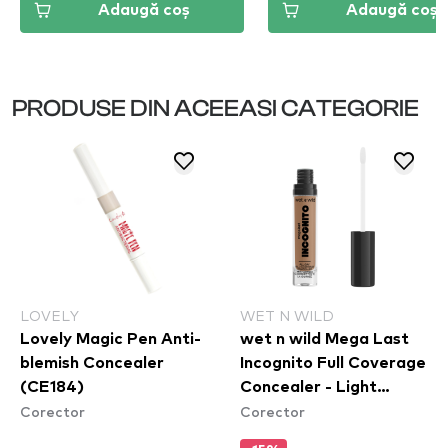
Adaugă coș
Adaugă coș
PRODUSE DIN ACEEASI CATEGORIE
LOVELY
WET N WILD
Lovely Magic Pen Anti-
wet n wild Mega Last
blemish Concealer
Incognito Full Coverage
(CE184)
Concealer - Light
Corector
Corector
Medium