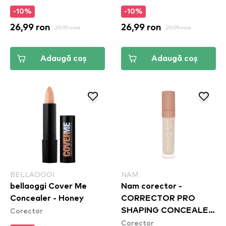
-10%
-10%
26,99 ron
29,99 ron
26,99 ron
29,99 ron
Adaugă coș
Adaugă coș
BELLAOGGI
NAM
bellaoggi Cover Me
Nam corector -
Concealer - Honey
CORRECTOR PRO
Corector
SHAPING CONCEALER
Corector
- 03C COLD NUDE