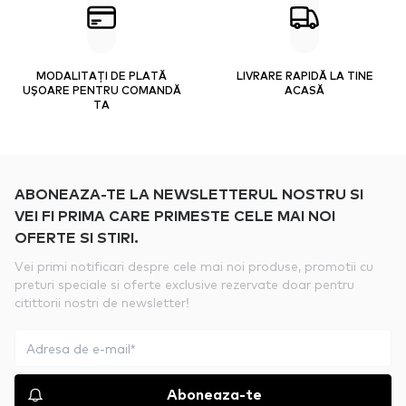
MODALITAȚI DE PLATĂ
LIVRARE RAPIDĂ LA TINE
UȘOARE PENTRU COMANDĂ
ACASĂ
TA
ABONEAZA-TE LA NEWSLETTERUL NOSTRU SI
VEI FI PRIMA CARE PRIMESTE CELE MAI NOI
OFERTE SI STIRI.
Vei primi notificari despre cele mai noi produse, promotii cu
preturi speciale si oferte exclusive rezervate doar pentru
citittorii nostri de newsletter!
Aboneaza-te