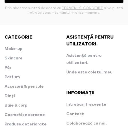
Prin abonare sunteti de acord cu
TERMENII SI CONDITIILE
si va puteti
retrage consimtamantul in orice moment.
CATEGORIE
ASISTENȚĂ PENTRU
UTILIZATORI.
Make-up
Asistență pentru
Skincare
utilizatori.
Păr
Unde este coletul meu
Parfum
Accesorii & pensule
INFORMAȚII
Dinți
Intrebari frecvente
Baie & corp
Contact
Cosmetice coreene
Colaborează cu noi!
Produse deteriorate