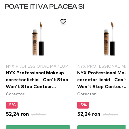
POATE ITI VA PLACEA SI
NYX PROFESSIONAL MAKEUP
NYX PROFESSIONAL MA
NYX Professional Makeup
NYX Professional Mak
corector lichid - Can't Stop
corector lichid - Can't
Won't Stop Contour
Won't Stop Contour
Corector
Corector
Concealer - Beige
Concealer - Neutral T
(CSWSC11)
(CSWSC12.7)
-5%
-5%
52,24 ron
54,99 ron
52,24 ron
54,99 ron