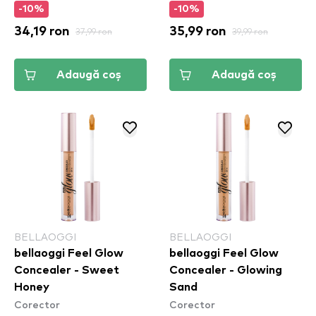
-10%
-10%
34,19 ron
37,99 ron
35,99 ron
39,99 ron
Adaugă coș
Adaugă coș
BELLAOGGI
BELLAOGGI
bellaoggi Feel Glow
bellaoggi Feel Glow
Concealer - Sweet
Concealer - Glowing
Honey
Sand
Corector
Corector