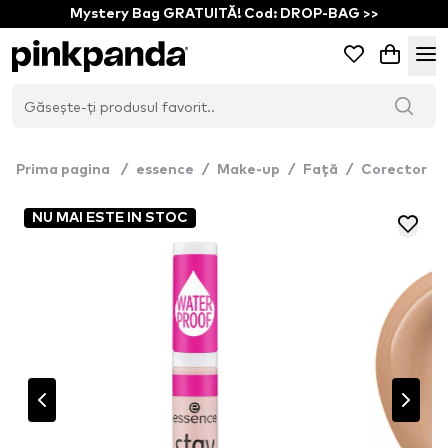
Mystery Bag GRATUITĂ! Cod: DROP-BAG >>
Prima pagina
/
essence
/
Make-up
/
Față
/
Corector
NU MAI ESTE IN STOC