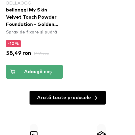
BELLAOGGI
bellaoggi My Skin
Velvet Touch Powder
Foundation - Golden
Spray de fixare și pudră
Beige
-10%
58,49 ron
64,99 ron
Adaugă coș
Arată toate produsele