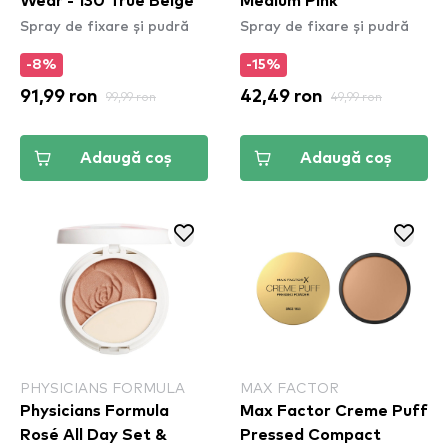
Wear - 130 True Beige
Medium Pink
Spray de fixare și pudră
Spray de fixare și pudră
-8%
-15%
91,99 ron
99,99 ron
42,49 ron
49,99 ron
Adaugă coș
Adaugă coș
PHYSICIANS FORMULA
MAX FACTOR
Physicians Formula
Max Factor Creme Puff
Rosé All Day Set &
Pressed Compact