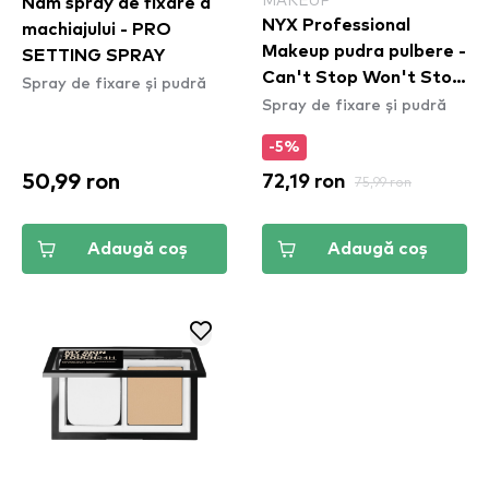
Nam spray de fixare a
NYX Professional
machiajului - PRO
Makeup pudra pulbere -
SETTING SPRAY
Can't Stop Won't Stop
Spray de fixare și pudră
Spray de fixare și pudră
Setting Powder - Deep
(CSWSSP05)
-5%
50,99 ron
72,19 ron
75,99 ron
Adaugă coș
Adaugă coș