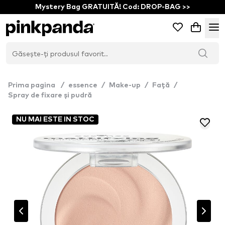
Mystery Bag GRATUITĂ! Cod: DROP-BAG >>
Prima pagina
/
essence
/
Make-up
/
Față
/
Spray de fixare și pudră
NU MAI ESTE IN STOC