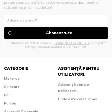
preturi speciale si oferte exclusive rezervate doar pentru
citittorii nostri de newsletter!
Aboneaza-te
Prin abonare sunteti de acord cu
TERMENII SI CONDITIILE
si va puteti
retrage consimtamantul in orice moment.
CATEGORIE
ASISTENȚĂ PENTRU
UTILIZATORI.
Make-up
Asistență pentru
Skincare
utilizatori.
Păr
Unde este coletul meu
Parfum
Accesorii & pensule