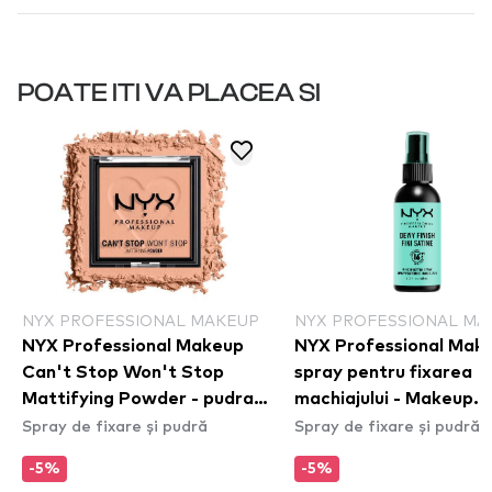
POATE ITI VA PLACEA SI
NYX PROFESSIONAL MAKEUP
NYX PROFESSIONAL MA
NYX Professional Makeup
NYX Professional Mak
Can't Stop Won't Stop
spray pentru fixarea
Mattifying Powder - pudra
machiajului - Makeup
Spray de fixare și pudră
Spray de fixare și pudră
pentru ten gras Bright
Setting Spray – Dewy 
Peach (CSWSM13)
(MSS02)
-5%
-5%