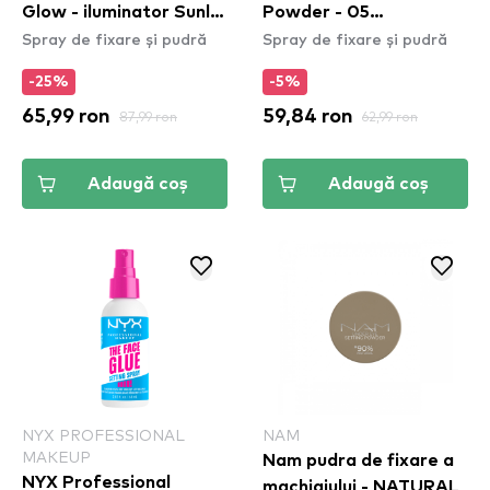
Glow - iluminator Sunlit
Powder - 05
Spray de fixare și pudră
Spray de fixare și pudră
Glow
Translucent
-25%
-5%
65,99 ron
87,99 ron
59,84 ron
62,99 ron
Adaugă coș
Adaugă coș
NYX PROFESSIONAL
NAM
MAKEUP
Nam pudra de fixare a
NYX Professional
machiajului - NATURAL