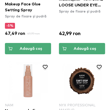
Makeup Face Glue
LOOSE UNDER EYE
Setting Spray
Spray de fixare și pudră
SETTING POWDER
Spray de fixare și pudră
-5%
42,99 ron
47,49 ron
49,99 ron
Adaugă coș
Adaugă coș
NAM
NYX PROFESSIONAL
MAKEUP