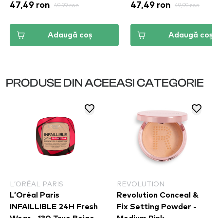
47,49 ron
49,99 ron
47,49 ron
49,99 ron
Adaugă coș
Adaugă coș
PRODUSE DIN ACEEASI CATEGORIE
L’ORÉAL PARIS
REVOLUTION
L’Oréal Paris
Revolution Conceal &
INFAILLIBLE 24H Fresh
Fix Setting Powder -