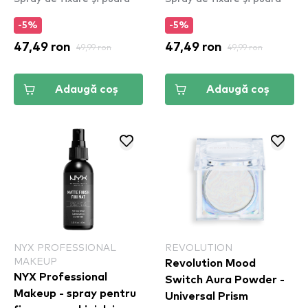
ten gras Bright Peach
– Dewy Finish (MSS02)
-5%
-5%
(CSWSM13)
47,49 ron
49,99 ron
47,49 ron
49,99 ron
Adaugă coș
Adaugă coș
NYX PROFESSIONAL
REVOLUTION
MAKEUP
Revolution Mood
NYX Professional
Switch Aura Powder -
Makeup - spray pentru
Universal Prism