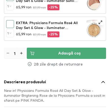
Day Set & Glow - iluminator Sunlit
Glow
1
65,99 ron
87,99 ron
-25%
EXTRA: Physicians Formula Rosé All
Day Set & Glow - iluminator
Freshly Picked
1
65,99 ron
87,99 ron
-25%
Adaugă coș
28 zile drept de returnare
Descrierea produsului
New in! Physicians Formula Rosé All Day Set & Glow -
iluminator Brigtening Rose de la Physicians Formula a sosit in
sfarsit pe PINK PANDA.