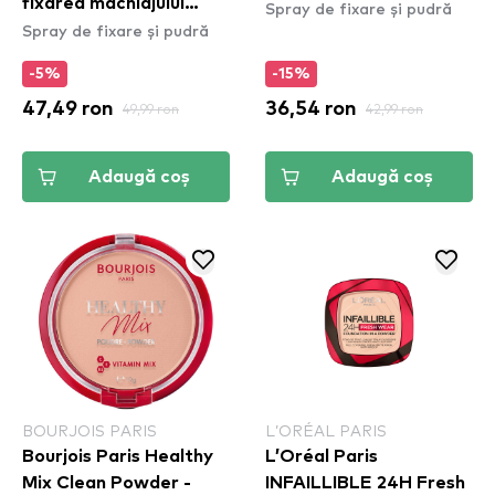
fixarea machiajului
Spray de fixare și pudră
Spray de fixare și pudră
Makeup Setting Spray
– Matte Finish
-5%
-15%
47,49 ron
49,99 ron
36,54 ron
42,99 ron
Adaugă coș
Adaugă coș
BOURJOIS PARIS
L’ORÉAL PARIS
Bourjois Paris Healthy
L’Oréal Paris
Mix Clean Powder -
INFAILLIBLE 24H Fresh