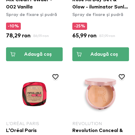
002 Vanilla
Glow - iluminator Sunlit
Spray de fixare și pudră
Spray de fixare și pudră
Glow
-10%
-25%
78,29 ron
86,99 ron
65,99 ron
87,99 ron
Adaugă coș
Adaugă coș
L’ORÉAL PARIS
REVOLUTION
L’Oréal Paris
Revolution Conceal &