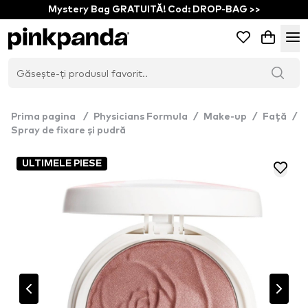
Mystery Bag GRATUITĂ! Cod: DROP-BAG >>
Prima pagina
/
Physicians Formula
/
Make-up
/
Față
/
Spray de fixare și pudră
ULTIMELE PIESE