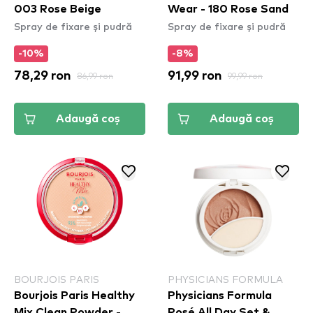
003 Rose Beige
Wear - 180 Rose Sand
Spray de fixare și pudră
Spray de fixare și pudră
-10%
-8%
78,29 ron
86,99 ron
91,99 ron
99,99 ron
Adaugă coș
Adaugă coș
BOURJOIS PARIS
PHYSICIANS FORMULA
Bourjois Paris Healthy
Physicians Formula
Mix Clean Powder -
Rosé All Day Set &