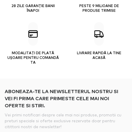
28 ZILE GARANȚIE BANII
PESTE 9 MILIOANE DE
ÎNAPOI
PRODUSE TRIMISE
MODALITAȚI DE PLATĂ
LIVRARE RAPIDĂ LA TINE
UȘOARE PENTRU COMANDĂ
ACASĂ
TA
ABONEAZA-TE LA NEWSLETTERUL NOSTRU SI
VEI FI PRIMA CARE PRIMESTE CELE MAI NOI
OFERTE SI STIRI.
Vei primi notificari despre cele mai noi produse, promotii cu
preturi speciale si oferte exclusive rezervate doar pentru
citittorii nostri de newsletter!