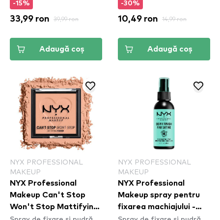
-15%
-30%
33,99 ron
39,99 ron
10,49 ron
14,99 ron
Adaugă coș
Adaugă coș
NYX PROFESSIONAL
NYX PROFESSIONAL
MAKEUP
MAKEUP
NYX Professional
NYX Professional
Makeup Can't Stop
Makeup spray pentru
Won't Stop Mattifying
fixarea machiajului -
Spray de fixare și pudră
Spray de fixare și pudră
Powder - pudra pentru
Makeup Setting Spray