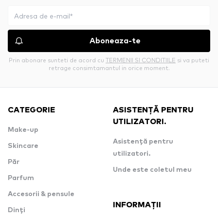
Aboneaza-te
Prin abonare sunteti de acord cu
TERMENII SI CONDITIILE
si va puteti
retrage consimtamantul in orice moment.
CATEGORIE
ASISTENȚĂ PENTRU
UTILIZATORI.
Make-up
Asistență pentru
Skincare
utilizatori.
Păr
Unde este coletul meu
Parfum
Accesorii & pensule
INFORMAȚII
Dinți