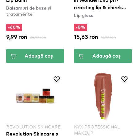
Lip Balm
in Wonderland pH-
Balsamuri de buze și
reacting lip & cheek
tratamente
Lip gloss
balm 01
-60%
-8%
9,99 ron
24,99 ron
15,63 ron
16,99 ron
Adaugă coș
Adaugă coș
REVOLUTION SKINCARE
NYX PROFESSIONAL
MAKEUP
Revolution Skincare x