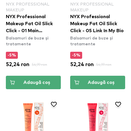
NYX PROFESSIONAL
NYX PROFESSIONAL
MAKEUP
MAKEUP
NYX Professional
NYX Professional
Makeup Fat Oil Slick
Makeup Fat Oil Slick
Click - 01 Main
Click - 05 Link In My Bio
Balsamuri de buze și
Balsamuri de buze și
Character
tratamente
tratamente
-5%
-5%
52,24 ron
54,99 ron
52,24 ron
54,99 ron
Adaugă coș
Adaugă coș