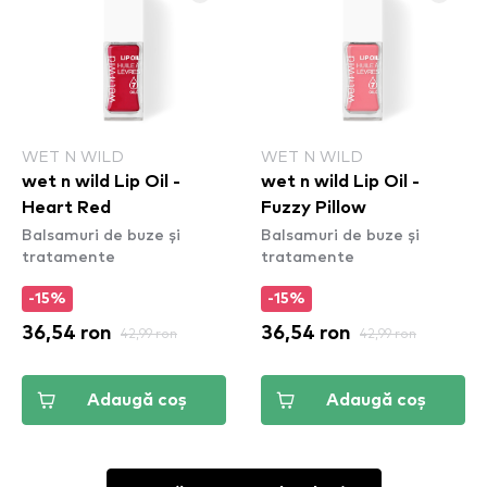
WET N WILD
WET N WILD
wet n wild Lip Oil -
wet n wild Lip Oil -
Heart Red
Fuzzy Pillow
Balsamuri de buze și
Balsamuri de buze și
tratamente
tratamente
-15%
-15%
36,54 ron
42,99 ron
36,54 ron
42,99 ron
Adaugă coș
Adaugă coș