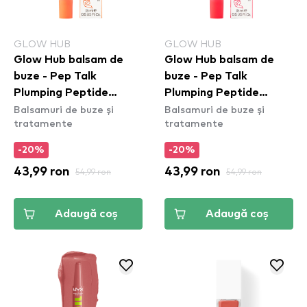
GLOW HUB
GLOW HUB
Glow Hub balsam de
Glow Hub balsam de
buze - Pep Talk
buze - Pep Talk
Plumping Peptide
Plumping Peptide
Balsamuri de buze și
Balsamuri de buze și
Rescue Balm - Mango
Rescue Balm -
tratamente
tratamente
Cranberry
-20%
-20%
43,99 ron
54,99 ron
43,99 ron
54,99 ron
Adaugă coș
Adaugă coș