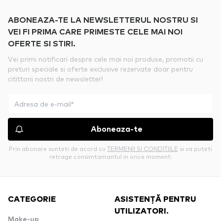
ABONEAZA-TE LA NEWSLETTERUL NOSTRU SI
VEI FI PRIMA CARE PRIMESTE CELE MAI NOI
OFERTE SI STIRI.
Vei primi notificari despre cele mai noi produse, promotii cu
preturi speciale si oferte exclusive rezervate doar pentru
citittorii nostri de newsletter!
Aboneaza-te
Prin abonare sunteti de acord cu
TERMENII SI CONDITIILE
si va puteti
retrage consimtamantul in orice moment.
CATEGORIE
ASISTENȚĂ PENTRU
UTILIZATORI.
Make-up