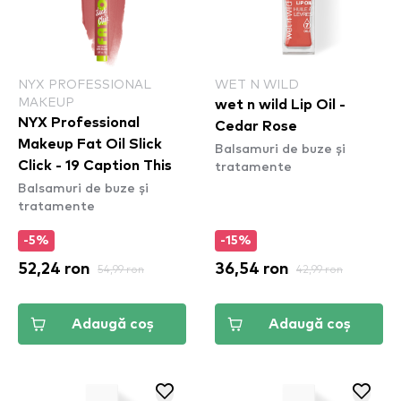
NYX PROFESSIONAL
WET N WILD
MAKEUP
wet n wild Lip Oil -
NYX Professional
Cedar Rose
Makeup Fat Oil Slick
Balsamuri de buze și
tratamente
Click - 19 Caption This
Balsamuri de buze și
tratamente
-5%
-15%
52,24 ron
54,99 ron
36,54 ron
42,99 ron
Adaugă coș
Adaugă coș