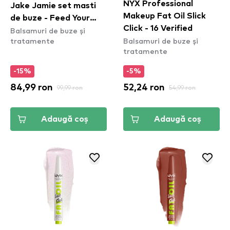
NYX Professional
Jake Jamie set masti
Makeup Fat Oil Slick
de buze - Feed Your
Click - 16 Verified
Balsamuri de buze și
Cravings Lip Mask
tratamente
Balsamuri de buze și
Collection
tratamente
-15%
-5%
84,99 ron
99,99 ron
52,24 ron
54,99 ron
Adaugă coș
Adaugă coș