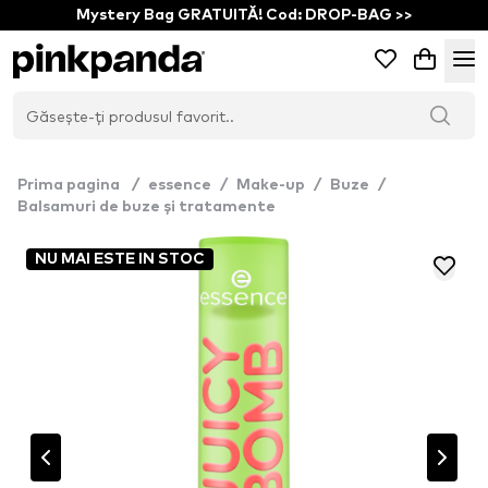
Mystery Bag GRATUITĂ! Cod: DROP-BAG >>
Prima pagina
/
essence
/
Make-up
/
Buze
/
Balsamuri de buze și tratamente
NU MAI ESTE IN STOC