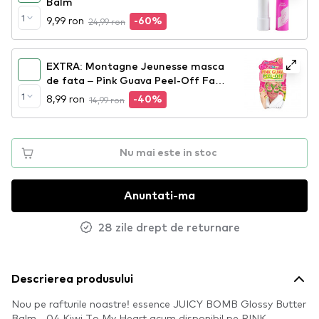
Balm
1
9,99 ron
24,99 ron
-60%
EXTRA: Montagne Jeunesse masca
de fata – Pink Guava Peel-Off Face
Mask
1
8,99 ron
14,99 ron
-40%
Nu mai este in stoc
Anuntati-ma
28 zile drept de returnare
Descrierea produsului
Nou pe rafturile noastre! essence JUICY BOMB Glossy Butter
Balm - 04 Kiwi To My Heart acum disponibil pe PINK