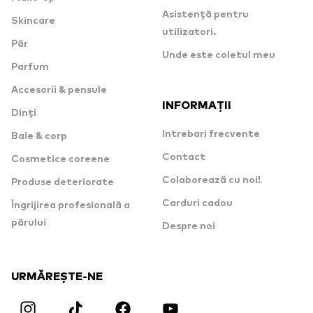
Asistență pentru
Skincare
utilizatori.
Păr
Unde este coletul meu
Parfum
Accesorii & pensule
INFORMAȚII
Dinți
Intrebari frecvente
Baie & corp
Contact
Cosmetice coreene
Colaborează cu noi!
Produse deteriorate
Carduri cadou
Îngrijirea profesională a
părului
Despre noi
URMĂREȘTE-NE