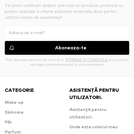
Vei primi notificari despre cele mai noi produse, promotii cu
preturi speciale si oferte exclusive rezervate doar pentru
citittorii nostri de newsletter!
Aboneaza-te
Prin abonare sunteti de acord cu
TERMENII SI CONDITIILE
si va puteti
retrage consimtamantul in orice moment.
CATEGORIE
ASISTENȚĂ PENTRU
UTILIZATORI.
Make-up
Asistență pentru
Skincare
utilizatori.
Păr
Unde este coletul meu
Parfum