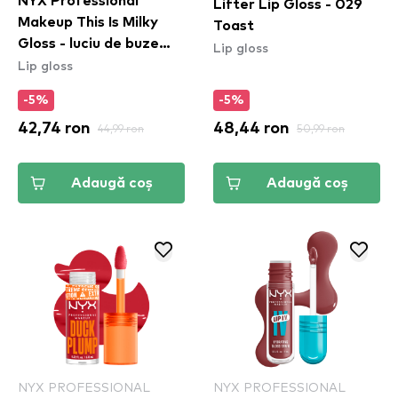
NYX Professional
Lifter Lip Gloss - 029
Makeup This Is Milky
Toast
Gloss - luciu de buze
Lip gloss
Lip gloss
Milk The Coco
(TIMG20)
-5%
-5%
42,74 ron
44,99 ron
48,44 ron
50,99 ron
Adaugă coș
Adaugă coș
NYX PROFESSIONAL
NYX PROFESSIONAL