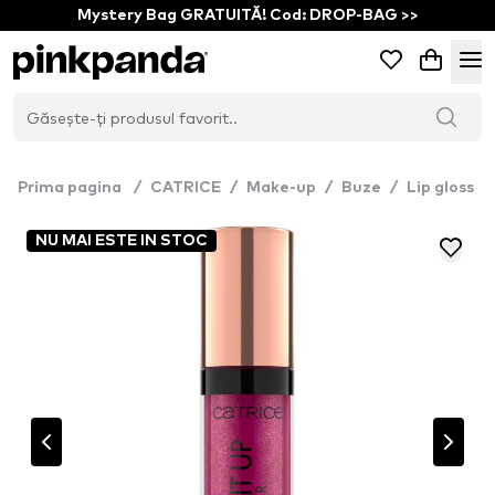
Mystery Bag GRATUITĂ! Cod: DROP-BAG >>
Prima pagina
/
CATRICE
/
Make-up
/
Buze
/
Lip gloss
NU MAI ESTE IN STOC