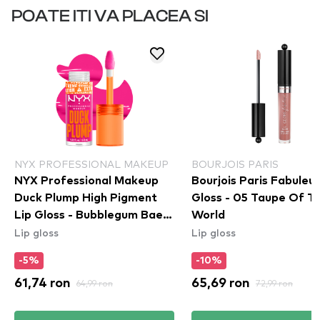
POATE ITI VA PLACEA SI
NYX PROFESSIONAL MAKEUP
BOURJOIS PARIS
NYX Professional Makeup
Bourjois Paris Fabuleu
Duck Plump High Pigment
Gloss - 05 Taupe Of T
Lip Gloss - Bubblegum Bae
World
Lip gloss
Lip gloss
(DPLL12)
-5%
-10%
61,74 ron
64,99 ron
65,69 ron
72,99 ron