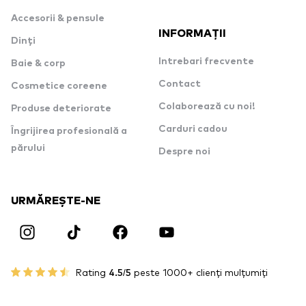
Accesorii & pensule
INFORMAȚII
Dinți
Intrebari frecvente
Baie & corp
Contact
Cosmetice coreene
Colaborează cu noi!
Produse deteriorate
Carduri cadou
Îngrijirea profesională a
părului
Despre noi
URMĂREȘTE-NE
Rating
4.5/5
peste 1000+ clienți mulțumiți