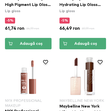
High Pigment Lip Gloss
Hydrating Lip Gloss
Lip gloss
Lip gloss
- Brown Of Applause
Stain - 14 Mauve N'
(DPLL05)
Moist
-5%
-5%
61,74 ron
64,99 ron
66,49 ron
69,99 ron
Adaugă coș
Adaugă coș
NYX PROFESSIONAL
MAYBELLINE NEW YORK
MAKEUP
Maybelline New York