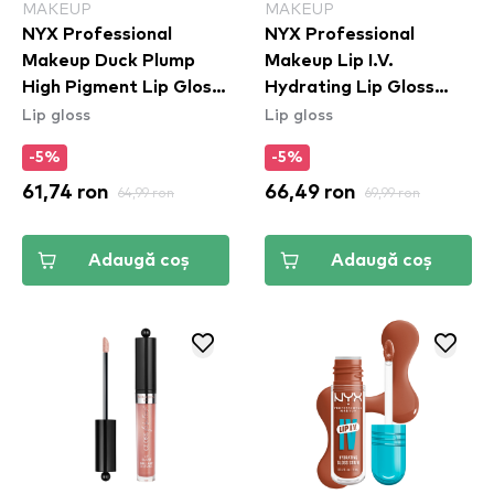
MAKEUP
MAKEUP
NYX Professional
NYX Professional
Makeup Duck Plump
Makeup Lip I.V.
High Pigment Lip Gloss
Hydrating Lip Gloss
Lip gloss
Lip gloss
- Cherry Spice
Stain - 02 Hydra Honey
(DPLL19)
-5%
-5%
61,74 ron
64,99 ron
66,49 ron
69,99 ron
Adaugă coș
Adaugă coș