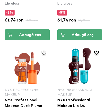
Lip gloss
Lip gloss
- 22 Flippin' Slime
- Lilac On Lock
(DPLL10)
-5%
-5%
61,74 ron
64,99 ron
61,74 ron
64,99 ron
Adaugă coș
Adaugă coș
NYX PROFESSIONAL
NYX PROFESSIONAL
MAKEUP
MAKEUP
NYX Professional
NYX Professional
Makeup Duck Plump
Makeup Lip I.V.