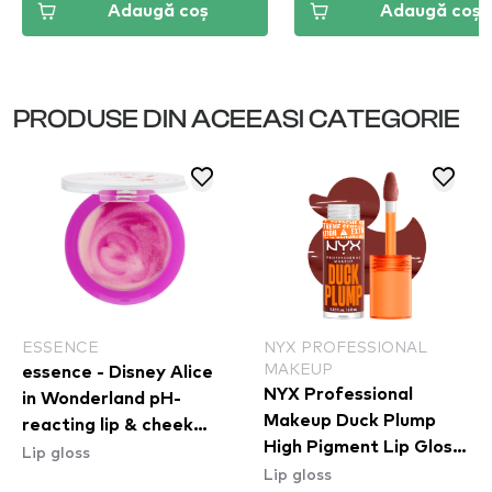
Adaugă coș
Adaugă coș
PRODUSE DIN ACEEASI CATEGORIE
ESSENCE
NYX PROFESSIONAL
MAKEUP
essence - Disney Alice
NYX Professional
in Wonderland pH-
Makeup Duck Plump
reacting lip & cheek
High Pigment Lip Gloss
Lip gloss
balm 01
Lip gloss
- Wine Not (DPLL16)