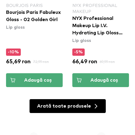
BOURJOIS PARIS
NYX PROFESSIONAL
MAKEUP
Bourjois Paris Fabuleux
NYX Professional
Gloss - 02 Golden Girl
Makeup Lip I.V.
Lip gloss
Hydrating Lip Gloss
Lip gloss
Stain - 01 Caramel Drip
-10%
-5%
65,69 ron
72,99 ron
66,49 ron
69,99 ron
Adaugă coș
Adaugă coș
Arată toate produsele