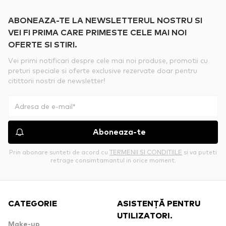
ABONEAZA-TE LA NEWSLETTERUL NOSTRU SI
VEI FI PRIMA CARE PRIMESTE CELE MAI NOI
OFERTE SI STIRI.
Vei primi notificari despre cele mai noi produse, promotii cu
preturi speciale si oferte exclusive rezervate doar pentru
citittorii nostri de newsletter!
Aboneaza-te
Prin abonare sunteti de acord cu
TERMENII SI CONDITIILE
si va puteti
retrage consimtamantul in orice moment.
CATEGORIE
ASISTENȚĂ PENTRU
UTILIZATORI.
Make-up