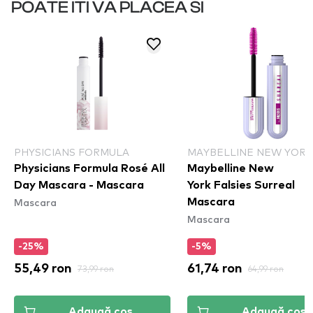
POATE ITI VA PLACEA SI
PHYSICIANS FORMULA
MAYBELLINE NEW YORK
Physicians Formula Rosé All
Maybelline New
Day Mascara - Mascara
York Falsies Surreal
Mascara
Mascara
Mascara
-25%
-5%
55,49 ron
73,99 ron
61,74 ron
64,99 ron
Adaugă coș
Adaugă coș