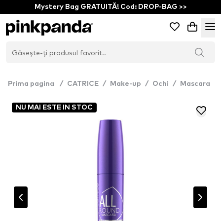
Mystery Bag GRATUITĂ! Cod: DROP-BAG >>
Prima pagina
/
CATRICE
/
Make-up
/
Ochi
/
Mascara
NU MAI ESTE IN STOC