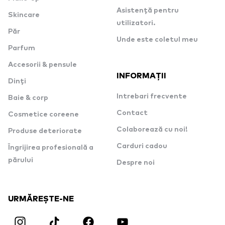
Asistență pentru
Skincare
utilizatori.
Păr
Unde este coletul meu
Parfum
Accesorii & pensule
INFORMAȚII
Dinți
Intrebari frecvente
Baie & corp
Contact
Cosmetice coreene
Colaborează cu noi!
Produse deteriorate
Carduri cadou
Îngrijirea profesională a
părului
Despre noi
URMĂREȘTE-NE