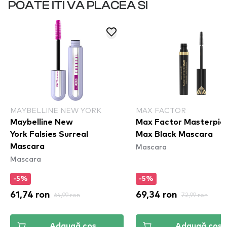
POATE ITI VA PLACEA SI
MAYBELLINE NEW YORK
MAX FACTOR
Maybelline New
Max Factor Masterpie
York Falsies Surreal
Max Black Mascara
Mascara
Mascara
Mascara
-5%
-5%
61,74 ron
64,99 ron
69,34 ron
72,99 ron
Adaugă coș
Adaugă coș