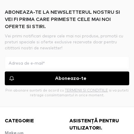
ABONEAZA-TE LA NEWSLETTERUL NOSTRU SI
VEI FI PRIMA CARE PRIMESTE CELE MAI NOI
OFERTE SI STIRI.
Vei primi notificari despre cele mai noi produse, promotii cu
preturi speciale si oferte exclusive rezervate doar pentru
citittorii nostri de newsletter!
Aboneaza-te
Prin abonare sunteti de acord cu
TERMENII SI CONDITIILE
si va puteti
retrage consimtamantul in orice moment.
CATEGORIE
ASISTENȚĂ PENTRU
UTILIZATORI.
Make-up