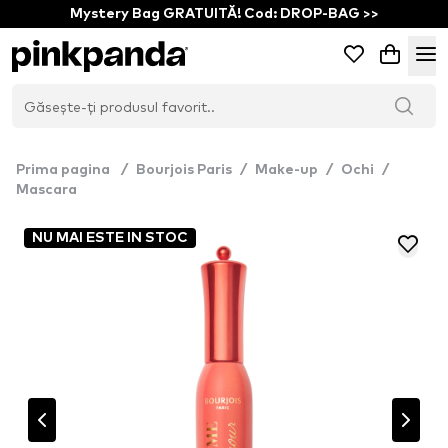
Mystery Bag GRATUITĂ! Cod: DROP-BAG >>
Prima pagina
/
Bourjois Paris
/
Make-up
/
Ochi
/
Mascara
NU MAI ESTE IN STOC