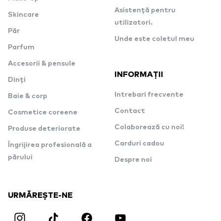
Asistență pentru
Skincare
utilizatori.
Păr
Unde este coletul meu
Parfum
Accesorii & pensule
INFORMAȚII
Dinți
Intrebari frecvente
Baie & corp
Contact
Cosmetice coreene
Colaborează cu noi!
Produse deteriorate
Carduri cadou
Îngrijirea profesională a
părului
Despre noi
URMĂREȘTE-NE