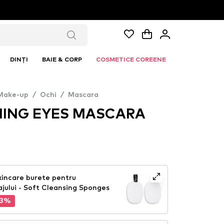
DINȚI
BAIE & CORP
COSMETICE COREENE
Make-up
/
Ochi
/
Mascara
MING EYES MASCARA
kincare burete pentru
jului - Soft Cleansing Sponges
63%