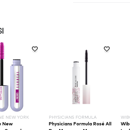
I
NE NEW YORK
PHYSICIANS FORMULA
WIB
e New
Physicians Formula Rosé All
Wib