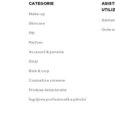
CATEGORIE
ASIST
UTILI
Make-up
Asisten
Skincare
Unde e
Păr
Parfum
Accesorii & pensule
Dinți
Baie & corp
Cosmetice coreene
Produse deteriorate
Îngrijirea profesională a părului