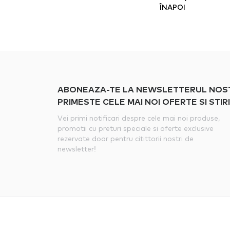
ÎNAPOI
ABONEAZA-TE LA NEWSLETTERUL NOSTRU
PRIMESTE CELE MAI NOI OFERTE SI STIRI
Vei primi notificari despre cele mai noi produse,
promotii cu preturi speciale si oferte exclusive
rezervate doar pentru citittorii nostri de
newsletter!