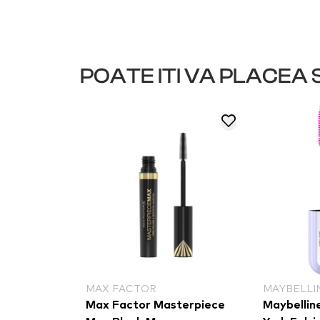
POATE ITI VA PLACEA S
MAX FACTOR
MAYBELLI
igh Mascara
Max Factor Masterpiece
Maybellin