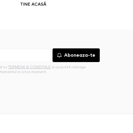
TINE ACASĂ
Aboneaza-te
rd cu
TERMENII SI CONDITIILE
si va puteti retrage
tamantul in orice moment.