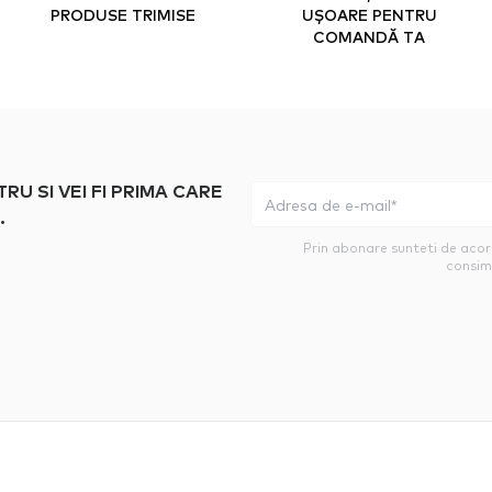
PRODUSE TRIMISE
UȘOARE PENTRU
COMANDĂ TA
 SI VEI FI PRIMA CARE
.
Prin abonare sunteti de aco
consim