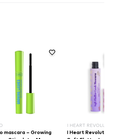
O
I HEART REVOLUTION
o mascara – Growing
I Heart Revolution Butterfly