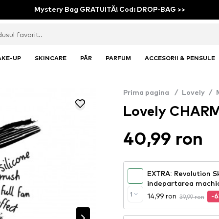
Mystery Bag GRATUITĂ! Cod: DROP-BAG >>
AKE-UP
SKINCARE
PĂR
PARFUM
ACCESORII & PENSULE
Prima pagina
/
Lovely
/
Lovely CHAR
40,99 ron
EXTRA: Revolution S
indepartarea machia
1
14,99 ron
39,99 ron
-