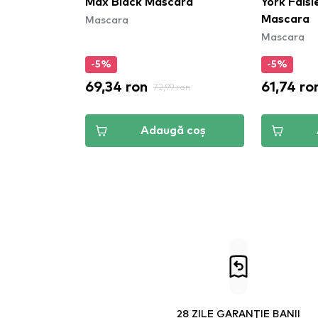
Max Black Mascara
York Falsi
Mascara
Mascara
Mascara
-5%
-5%
69,34 ron
61,74 ro
72,99 ron
ă coș
Adaugă coș
28 ZILE GARANȚIE BANII