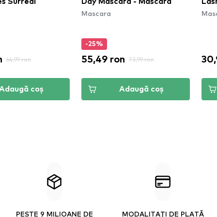
es Surreal
Day Mascara - Mascara
Las
Mascara
Mas
-25%
n
55,49 ron
30,
64,99 ron
73,99 ron
Adaugă coș
Adaugă coș
PESTE 9 MILIOANE DE
MODALITAȚI DE PLATĂ