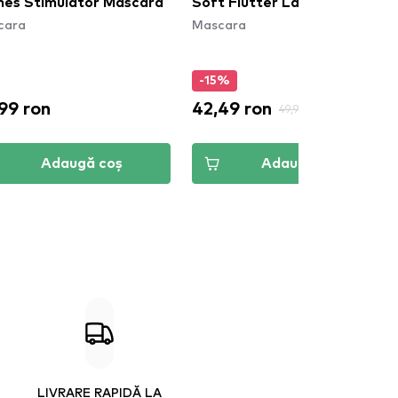
hes Stimulator Mascara
Soft Flutter Lash Mascara
cara
Mascara
-15%
99 ron
42,49 ron
49,99 ron
Adaugă coș
Adaugă coș
LIVRARE RAPIDĂ LA