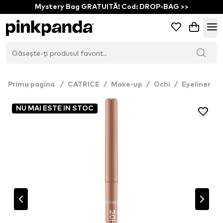
Mystery Bag GRATUITĂ! Cod: DROP-BAG >>
Prima pagina
/
CATRICE
/
Make-up
/
Ochi
/
Eyeliner
NU MAI ESTE IN STOC