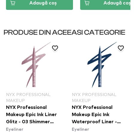
Adaugă coș
Adaugă coș
PRODUSE DIN ACEEASI CATEGORIE
NYX PROFESSIONAL
NYX PROFESSIONAL
MAKEUP
MAKEUP
NYX Professional
NYX Professional
Makeup Epic Ink Liner
Makeup Epic Ink
Glitz - 03 Shimmer
Waterproof Liner -
Eyeliner
Eyeliner
Stitch
Mid(night) Rise