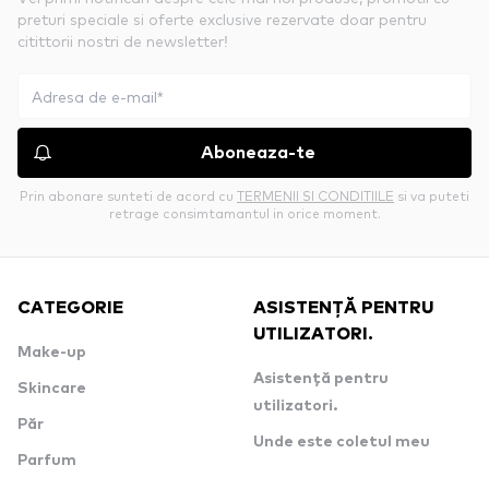
preturi speciale si oferte exclusive rezervate doar pentru
citittorii nostri de newsletter!
Aboneaza-te
Prin abonare sunteti de acord cu
TERMENII SI CONDITIILE
si va puteti
retrage consimtamantul in orice moment.
CATEGORIE
ASISTENȚĂ PENTRU
UTILIZATORI.
Make-up
Asistență pentru
Skincare
utilizatori.
Păr
Unde este coletul meu
Parfum