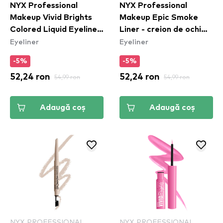
NYX Professional
NYX Professional
Makeup Vivid Brights
Makeup Epic Smoke
Colored Liquid Eyeliner
Liner - creion de ochi
Eyeliner
Eyeliner
- Lilac Link (VBLL07)
Rose Dust (ESL04)
-5%
-5%
52,24 ron
54,99 ron
52,24 ron
54,99 ron
Adaugă coș
Adaugă coș
NYX PROFESSIONAL
NYX PROFESSIONAL