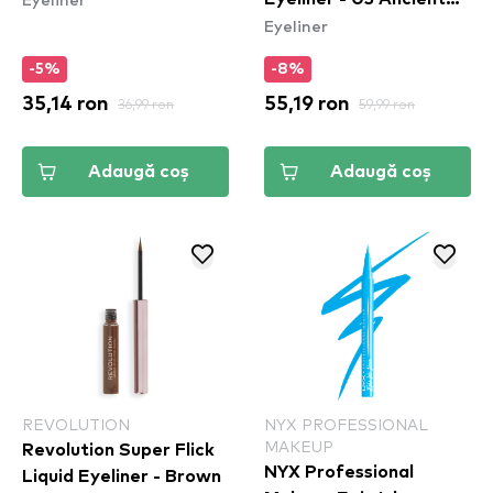
Eyeliner
Rose
-5%
-8%
35,14 ron
36,99 ron
55,19 ron
59,99 ron
Adaugă coș
Adaugă coș
REVOLUTION
NYX PROFESSIONAL
MAKEUP
Revolution Super Flick
NYX Professional
Liquid Eyeliner - Brown