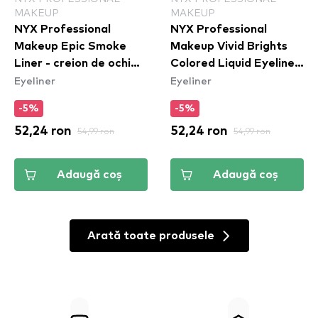
MAKEUP
MAKEUP
NYX Professional
NYX Professional
Makeup Epic Smoke
Makeup Vivid Brights
Liner - creion de ochi
Colored Liquid Eyeliner
Eyeliner
Eyeliner
White Smoke (ESL01)
- Don't Pink Twice
(VBLL08)
-5%
-5%
52,24 ron
54,99 ron
52,24 ron
54,99 ron
Adaugă coș
Adaugă coș
Arată toate produsele