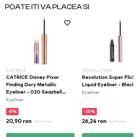
POATE ITI VA PLACEA SI
CATRICE
REVOLUTION
CATRICE Disney Pixar
Revolution Super Flick
Finding Dory Metallic
Liquid Eyeliner - Black
Eyeliner
Eyeliner - 020 Seashell
Eyeliner
Sparkle
-5%
-25%
20,90 ron
22,00 ron
26,24 ron
34,99 ron