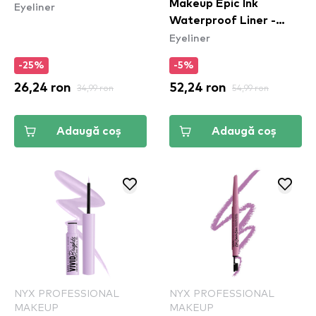
Makeup Epic Ink
Eyeliner
Waterproof Liner -
Eyeliner
Vintage Baby
-25%
-5%
26,24 ron
34,99 ron
52,24 ron
54,99 ron
Adaugă coș
Adaugă coș
NYX PROFESSIONAL
NYX PROFESSIONAL
MAKEUP
MAKEUP