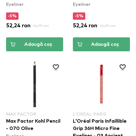
Eyeliner
Eyeliner
Fired Up (ESL05)
- Cobalt Crush
(VBLL05)
-5%
-5%
52,24 ron
54,99 ron
52,24 ron
54,99 ron
Adaugă coș
Adaugă coș
MAX FACTOR
L’ORÉAL PARIS
Max Factor Kohl Pencil
L’Oréal Paris Infaillible
- 070 Olive
Grip 36H Micro Fine
Eyeliner
Eyeliner​ - 03 Ancient