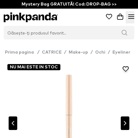
Mystery Bag GRATUITĂ! Cod: DROP-BAG >>
Prima pagina
/
CATRICE
/
Make-up
/
Ochi
/
Eyeliner
NU MAI ESTE IN STOC