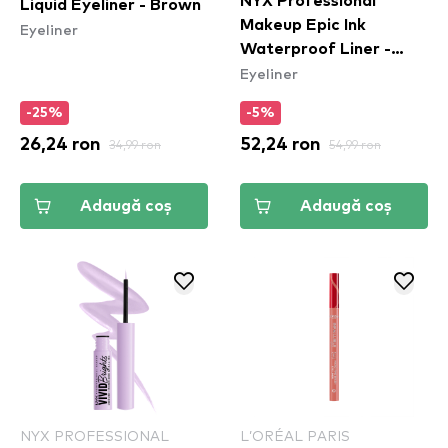
NYX Professional
Liquid Eyeliner - Brown
Makeup Epic Ink
Eyeliner
Waterproof Liner -
Eyeliner
Vintage Baby
-25%
-5%
26,24 ron
34,99 ron
52,24 ron
54,99 ron
Adaugă coș
Adaugă coș
NYX PROFESSIONAL
L’ORÉAL PARIS