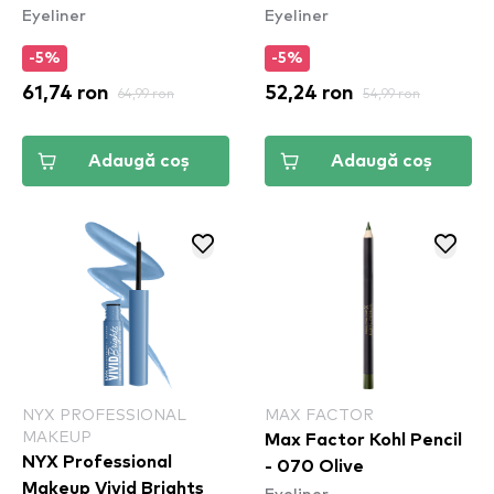
Eyeliner
Eyeliner
Waterproof - Tus de
Fired Up (ESL05)
ochi rezistent la apa
-5%
-5%
White
61,74 ron
64,99 ron
52,24 ron
54,99 ron
Adaugă coș
Adaugă coș
NYX PROFESSIONAL
MAX FACTOR
MAKEUP
Max Factor Kohl Pencil
NYX Professional
- 070 Olive
Makeup Vivid Brights
Eyeliner