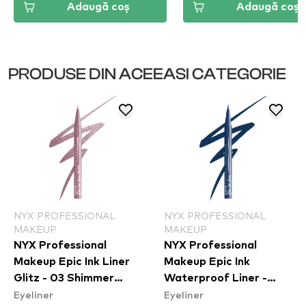
Adaugă coș
Adaugă coș
PRODUSE DIN ACEEASI CATEGORIE
NYX PROFESSIONAL
NYX PROFESSIONAL
MAKEUP
MAKEUP
NYX Professional
NYX Professional
Makeup Epic Ink Liner
Makeup Epic Ink
Glitz - 03 Shimmer
Waterproof Liner -
Eyeliner
Eyeliner
Stitch
Mid(night) Rise