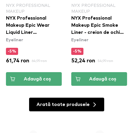
NYX PROFESSIONAL
NYX PROFESSIONAL
MAKEUP
MAKEUP
NYX Professional
NYX Professional
Makeup Epic Wear
Makeup Epic Smoke
Liquid Liner
Liner - creion de ochi
Eyeliner
Eyeliner
Waterproof - Yellow
Rose Dust (ESL04)
-5%
-5%
61,74 ron
64,99 ron
52,24 ron
54,99 ron
Adaugă coș
Adaugă coș
Arată toate produsele