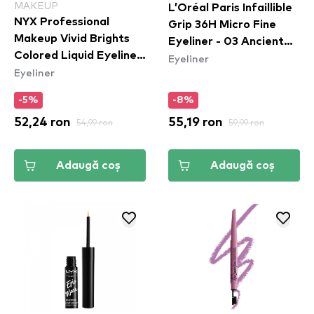
MAKEUP
L’Oréal Paris Infaillible
NYX Professional
Grip 36H Micro Fine
Makeup Vivid Brights
Eyeliner​ - 03 Ancient
Colored Liquid Eyeliner
Eyeliner
Rose
Eyeliner
- Lilac Link (VBLL07)
-5%
-8%
52,24 ron
54,99 ron
55,19 ron
59,99 ron
Adaugă coș
Adaugă coș