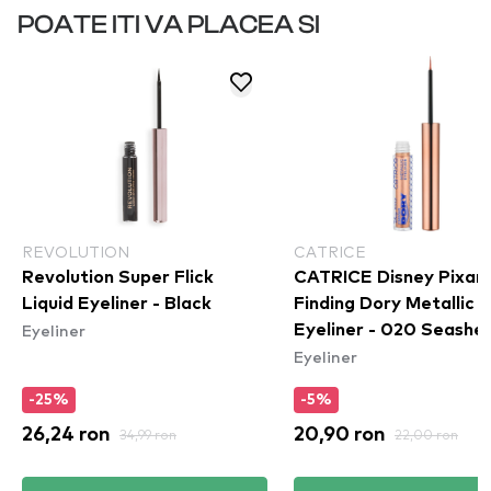
POATE ITI VA PLACEA SI
REVOLUTION
CATRICE
Revolution Super Flick
CATRICE Disney Pixar
Liquid Eyeliner - Black
Finding Dory Metallic
Eyeliner
Eyeliner - 020 Seashel
Eyeliner
Sparkle
-25%
-5%
26,24 ron
34,99 ron
20,90 ron
22,00 ron