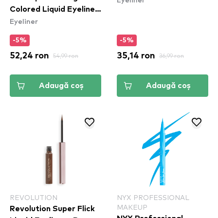
Colored Liquid Eyeliner
Eyeliner
- Cobalt Crush
(VBLL05)
-5%
-5%
52,24 ron
54,99 ron
35,14 ron
36,99 ron
Adaugă coș
Adaugă coș
REVOLUTION
NYX PROFESSIONAL
MAKEUP
Revolution Super Flick