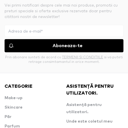
Vei primi notificari despre cele mai noi produse, promotii cu
preturi speciale si oferte exclusive rezervate doar pentru
citittorii nostri de newsletter!
Aboneaza-te
Prin abonare sunteti de acord cu
TERMENII SI CONDITIILE
si va puteti
retrage consimtamantul in orice moment.
CATEGORIE
ASISTENȚĂ PENTRU
UTILIZATORI.
Make-up
Asistență pentru
Skincare
utilizatori.
Păr
Unde este coletul meu
Parfum