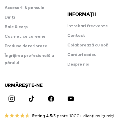
Accesorii & pensule
INFORMAȚII
Dinți
Intrebari frecvente
Baie & corp
Contact
Cosmetice coreene
Colaborează cu noi!
Produse deteriorate
Carduri cadou
Îngrijirea profesională a
părului
Despre noi
URMĂREȘTE-NE
Rating
4.5/5
peste 1000+ clienți mulțumiți