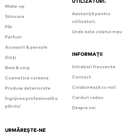
UTILIZATORI.
Make-up
Asistență pentru
Skincare
utilizatori.
Păr
Unde este coletul meu
Parfum
Accesorii & pensule
INFORMAȚII
Dinți
Intrebari frecvente
Baie & corp
Contact
Cosmetice coreene
Colaborează cu noi!
Produse deteriorate
Carduri cadou
Îngrijirea profesională a
părului
Despre noi
URMĂREȘTE-NE