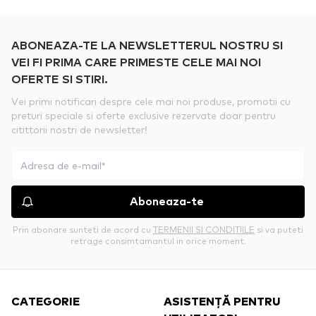
ABONEAZA-TE LA NEWSLETTERUL NOSTRU SI
VEI FI PRIMA CARE PRIMESTE CELE MAI NOI
OFERTE SI STIRI.
Vei primi notificari despre cele mai noi produse, promotii cu
preturi speciale si oferte exclusive rezervate doar pentru
citittorii nostri de newsletter!
Aboneaza-te
Prin abonare sunteti de acord cu
TERMENII SI CONDITIILE
si va puteti
retrage consimtamantul in orice moment.
CATEGORIE
ASISTENȚĂ PENTRU