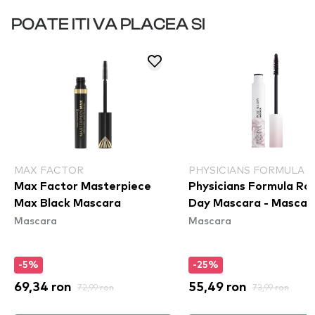
POATE ITI VA PLACEA SI
MAX FACTOR
PHYSICIANS FORMULA
Max Factor Masterpiece
Physicians Formula Ros
Max Black Mascara
Day Mascara - Mascar
Mascara
Mascara
-5%
-25%
69,34 ron
72,99 ron
55,49 ron
73,99 ron