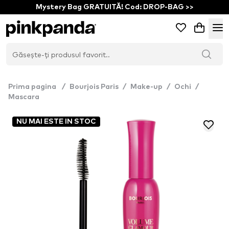
Mystery Bag GRATUITĂ! Cod: DROP-BAG >>
Prima pagina
/
Bourjois Paris
/
Make-up
/
Ochi
/
Mascara
NU MAI ESTE IN STOC