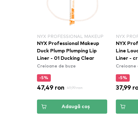
NYX PROFESSIONAL MAKEUP
NYX PRO
NYX Professional Makeup
NYX Prof
Duck Plump Plumping Lip
Line Lou
Liner - 01 Ducking Clear
Liner - creion de buze Rebel
Creioane de buze
Creioane 
Red (LLL
-5%
-5%
47,49 ron
37,99 r
49,99 ron
Adaugă coș