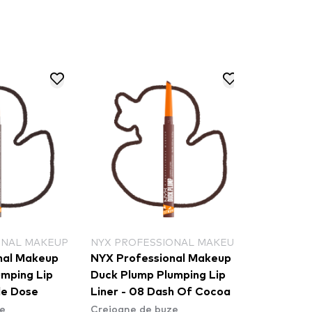
 PROFESSIONAL MAKEUP
NYX PROFESSIONAL MAKEUP
 Professional Makeup
NYX Professional Makeup
k Plump Plumping Lip
Duck Plump Plumping Lip
er - 08 Dash Of Cocoa
Liner - 04 Fill Em' In
oane de buze
Creioane de buze