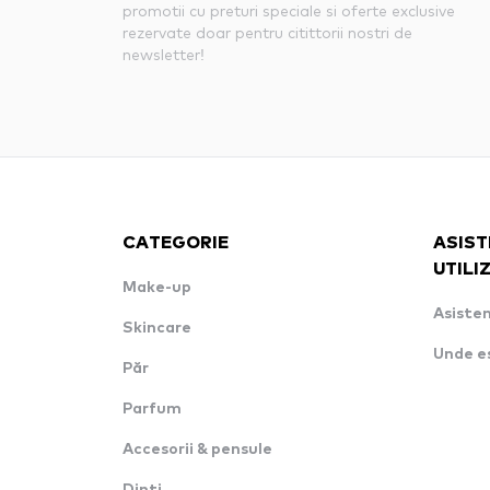
promotii cu preturi speciale si oferte exclusive
rezervate doar pentru citittorii nostri de
newsletter!
CATEGORIE
ASIST
UTILI
Make-up
Asisten
Skincare
Unde e
Păr
Parfum
Accesorii & pensule