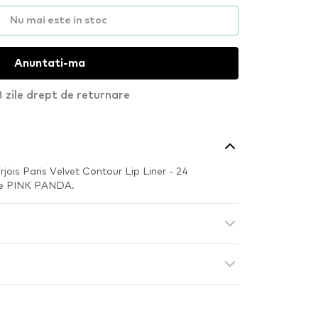
Nu mai este in stoc
Anuntati-ma
 zile drept de returnare
rjois Paris Velvet Contour Lip Liner - 24
 pe PINK PANDA.