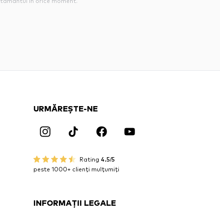
tamantul in orice moment.
URMĂREȘTE-NE
Rating
4.5/5
peste 1000+ clienți mulțumiți
INFORMAȚII LEGALE