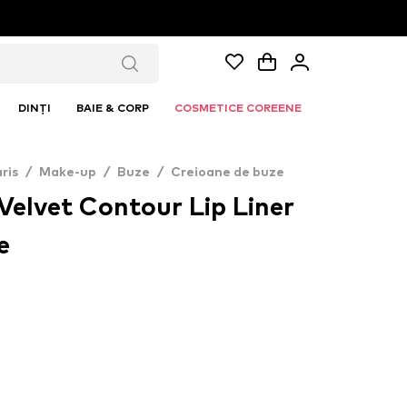
DINȚI
BAIE & CORP
COSMETICE COREENE
ris
/
Make-up
/
Buze
/
Creioane de buze
 Velvet Contour Lip Liner
e