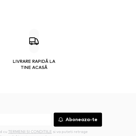
LIVRARE RAPIDĂ LA
TINE ACASĂ
Aboneaza-te
rd cu
TERMENII SI CONDITIILE
si va puteti retrage