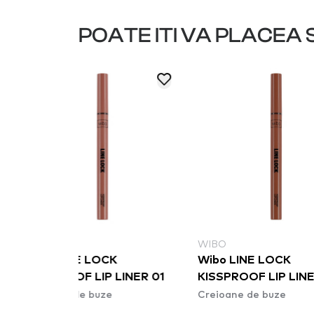
POATE ITI VA PLACEA S
WIBO
NYX PROF
K
Wibo LINE LOCK
NYX Profe
LINER 01
KISSPROOF LIP LINER 03
Duck Plum
Creioane de buze
Liner - 07
Creioane d