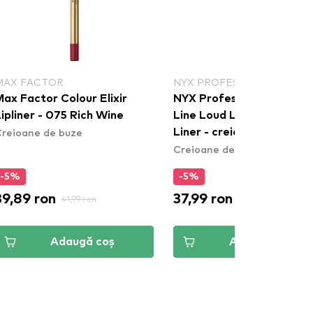
MAX FACTOR
NYX PROFESSIONAL MAKE
ax Factor Colour Elixir
NYX Professional Makeu
ipliner - 075 Rich Wine
Line Loud Longwear Lip
reioane de buze
Liner - creion de buze
Creioane de buze
Gimme Drama (LLLP01)
-5%
-5%
39,89 ron
37,99 ron
41,99 ron
39,99 ron
Adaugă coș
Adaugă coș