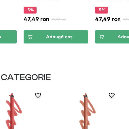
-5%
-5
n
47,49 ron
47,
49,99 ron
49,99 ron
Adaugă coș
Adaugă coș
I CATEGORIE