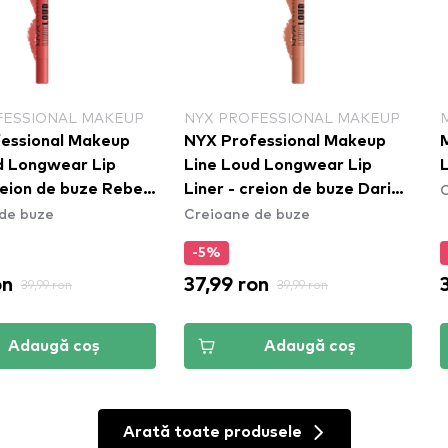
FESSIONAL MAKEUP
NYX PROFESSIONAL MAKEUP
essional Makeup
NYX Professional Makeup
M
d Longwear Lip
Line Loud Longwear Lip
L
C
Liner - creion de buze Daring
de buze
Creioane de buze
P11)
Damsel (LLLP02)
-5%
on
37,99 ron
39,99 ron
39,99 ron
Adaugă coș
Adaugă coș
Arată toate produsele