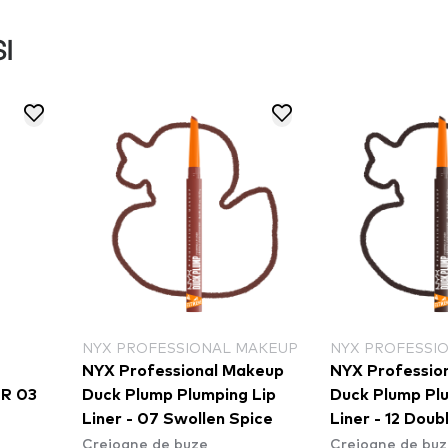
I
ESSIONAL MAKEUP
NYX PROFESSIONAL MAKEUP
NYX
ssional Makeup
NYX Professional Makeup
NYX
p Plumping Lip
Duck Plump Plumping Lip
Duc
 Swollen Spice
Liner - 12 Double Dose
Lin
e buze
Creioane de buze
Crei