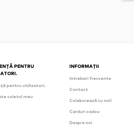
consim
ENȚĂ PENTRU
INFORMAȚII
ZATORI.
Intrebari frecvente
ță pentru utilizatori.
Contact
ste coletul meu
Colaborează cu noi!
Carduri cadou
Despre noi