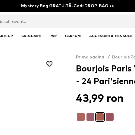
Mystery Bag GRATUITĂ! Cod: DROP-BAG >>
AKE-UP
SKINCARE
PĂR
PARFUM
ACCESORII & PENSULE
Prima pagina
/
Bourjois Pa
Bourjois Paris
- 24 Pari'sienn
43,99 ron