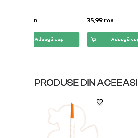
-5%
35,99 ron
47,49 ro
ă coș
Adaugă coș
PRODUSE DIN ACEEAS