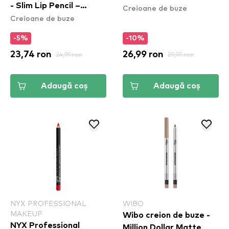
- Slim Lip Pencil –
Creioane de buze
Creioane de buze
Natural (SPL810)
-5%
-10%
23,74 ron
24,99 ron
26,99 ron
29,99 ron
Adaugă coș
Adaugă coș
NYX PROFESSIONAL
WIBO
MAKEUP
Wibo creion de buze -
NYX Professional
Million Dollar Matte