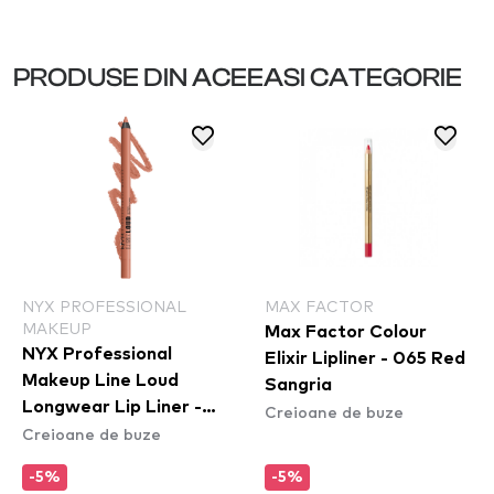
PRODUSE DIN ACEEASI CATEGORIE
NYX PROFESSIONAL
MAX FACTOR
MAKEUP
Max Factor Colour
NYX Professional
Elixir Lipliner - 065 Red
Makeup Line Loud
Sangria
Longwear Lip Liner -
Creioane de buze
Creioane de buze
creion de buze Daring
Damsel (LLLP02)
-5%
-5%