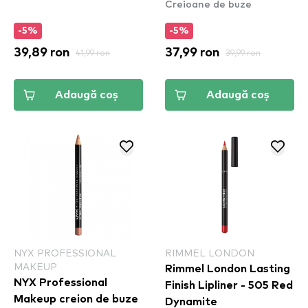
Creioane de buze
creion de buze Gimme
Drama (LLLP01)
-5%
-5%
39,89 ron
41,99 ron
37,99 ron
39,99 ron
Adaugă coș
Adaugă coș
NYX PROFESSIONAL
RIMMEL LONDON
MAKEUP
Rimmel London Lasting
NYX Professional
Finish Lipliner - 505 Red
Makeup creion de buze
Dynamite