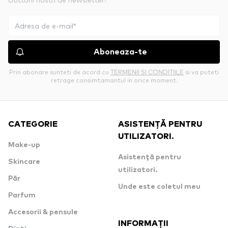
Aboneaza-te
Prin abonare sunteti de acord cu
TERMENII SI CONDITIILE
si va puteti
retrage consimtamantul in orice moment.
CATEGORIE
ASISTENȚĂ PENTRU
UTILIZATORI.
Make-up
Asistență pentru
Skincare
utilizatori.
Păr
Unde este coletul meu
Parfum
Accesorii & pensule
INFORMAȚII