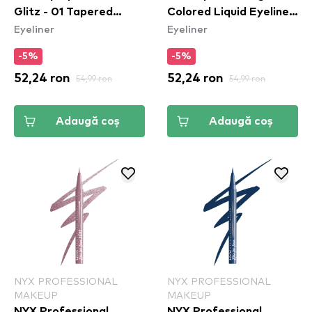
Glitz - 01 Tapered
Colored Liquid Eyeliner
Eyeliner
Eyeliner
Twinkle
- Blue Thang (VBLL06)
-5%
-5%
52,24 ron
54,99 ron
52,24 ron
54,99 ron
Adaugă coș
Adaugă coș
NYX PROFESSIONAL
NYX PROFESSIONAL
MAKEUP
MAKEUP
NYX Professional
NYX Professional