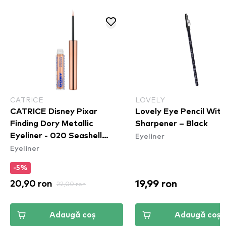
CATRICE
LOVELY
CATRICE Disney Pixar
Lovely Eye Pencil With
Finding Dory Metallic
Sharpener – Black
Eyeliner
Eyeliner - 020 Seashell
Eyeliner
Sparkle
-5%
19,99 ron
20,90 ron
22,00 ron
Adaugă coș
Adaugă coș