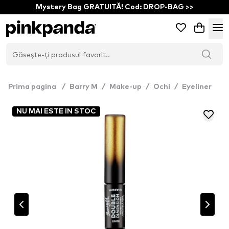
Mystery Bag GRATUITĂ! Cod: DROP-BAG >>
Prima pagina
/
Barry M
/
Make-up
/
Ochi
/
Eyeliner
NU MAI ESTE IN STOC