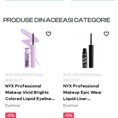
PRODUSE DIN ACEEASI CATEGORIE
NYX PROFESSIONAL
NYX PROFESSIONAL
MAKEUP
MAKEUP
NYX Professional
NYX Professional
Makeup Vivid Brights
Makeup Epic Wear
Colored Liquid Eyeliner
Liquid Liner
Eyeliner
Eyeliner
- Lilac Link (VBLL07)
Waterproof - Yellow
-5%
-5%