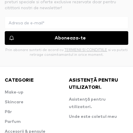
preturi speciale si oferte exclusive rezervate doar pentru
citittorii nostri de newsletter!
Aboneaza-te
Prin abonare sunteti de acord cu
TERMENII SI CONDITIILE
si va puteti
retrage consimtamantul in orice moment.
CATEGORIE
ASISTENȚĂ PENTRU
UTILIZATORI.
Make-up
Asistență pentru
Skincare
utilizatori.
Păr
Unde este coletul meu
Parfum
Accesorii & pensule