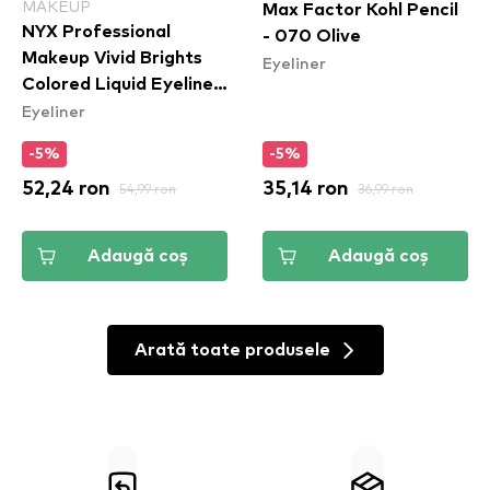
MAKEUP
Max Factor Kohl Pencil
NYX Professional
- 070 Olive
Makeup Vivid Brights
Eyeliner
Colored Liquid Eyeliner
Eyeliner
- Cobalt Crush
(VBLL05)
-5%
-5%
52,24 ron
54,99 ron
35,14 ron
36,99 ron
Adaugă coș
Adaugă coș
Arată toate produsele