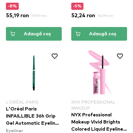
-8%
-5%
55,19 ron
59,99 ron
52,24 ron
54,99 ron
Adaugă coș
Adaugă coș
L’ORÉAL PARIS
NYX PROFESSIONAL
MAKEUP
L'Oréal Paris
NYX Professional
INFAILLIBLE 36h Grip
Makeup Vivid Brights
Gel Automatic Eyeliner
Colored Liquid Eyeliner
Eyeliner
- Emerald Green