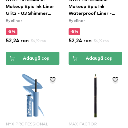
Makeup Epic Ink Liner
Makeup Epic Ink
Glitz - 03 Shimmer
Waterproof Liner -
Eyeliner
Eyeliner
Stitch
Mid(night) Rise
-5%
-5%
52,24 ron
54,99 ron
52,24 ron
54,99 ron
Adaugă coș
Adaugă coș
NYX PROFESSIONAL
MAX FACTOR