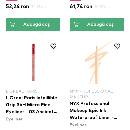
52,24 ron
54,99 ron
61,74 ron
64,99 ron
Adaugă coș
Adaugă coș
L’ORÉAL PARIS
NYX PROFESSIONAL
MAKEUP
L’Oréal Paris Infaillible
NYX Professional
Grip 36H Micro Fine
Makeup Epic Ink
Eyeliner​ - 03 Ancient
Waterproof Liner -
Eyeliner
Rose
Eyeliner
Marshmallow