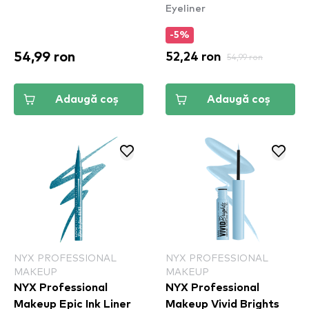
Eyeliner
- Sneaky Pink (VBLL09)
-5%
54,99 ron
52,24 ron
54,99 ron
Adaugă coș
Adaugă coș
NYX PROFESSIONAL
NYX PROFESSIONAL
MAKEUP
MAKEUP
NYX Professional
NYX Professional
Makeup Epic Ink Liner
Makeup Vivid Brights