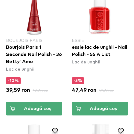
BOURJOIS PARIS
ESSIE
Bourjois Paris 1
essie lac de unghii - Nail
Seconde Nail Polish - 36
Polish - 55 A List
Lac de unghii
Betty´Amo
Lac de unghii
-10%
-5%
39,59 ron
43,99 ron
47,49 ron
49,99 ron
Adaugă coș
Adaugă coș