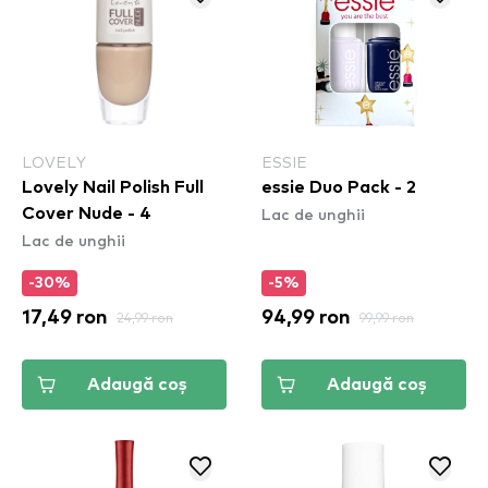
LOVELY
ESSIE
Lovely Nail Polish Full
essie Duo Pack - 2
Lac de unghii
Cover Nude - 4
Lac de unghii
-30%
-5%
17,49 ron
24,99 ron
94,99 ron
99,99 ron
Adaugă coș
Adaugă coș