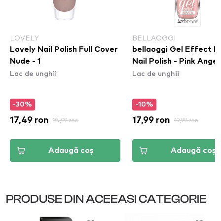
LOVELY
BELLAOGGI
Lovely Nail Polish Full Cover
bellaoggi Gel Effect K
Nude - 1
Nail Polish - Pink Angel
Lac de unghii
Lac de unghii
-30%
-10%
17,49 ron
24,99 ron
17,99 ron
19,99 ron
Adaugă coș
Adaugă coș
PRODUSE DIN ACEEASI CATEGORIE