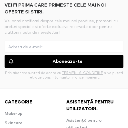
VEI FI PRIMA CARE PRIMESTE CELE MAI NOI
OFERTE SI STIRI.
Vei primi notificari despre cele mai noi produse, promotii cu
preturi speciale si oferte exclusive rezervate doar pentru
citittorii nostri de newsletter!
Aboneaza-te
Prin abonare sunteti de acord cu
TERMENII SI CONDITIILE
si va puteti
retrage consimtamantul in orice moment.
CATEGORIE
ASISTENȚĂ PENTRU
UTILIZATORI.
Make-up
Asistență pentru
Skincare
utilizatori.