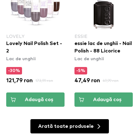
LOVELY
ESSIE
Lovely Nail Polish Set -
essie lac de unghii - Nail
2
Polish - 88 Licorice
Lac de unghii
Lac de unghii
-30%
-5%
121,79 ron
173,99 ron
47,49 ron
49,99 ron
Adaugă coș
Adaugă coș
Arată toate produsele