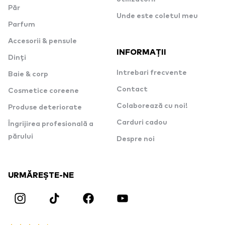
Păr
Unde este coletul meu
Parfum
Accesorii & pensule
INFORMAȚII
Dinți
Intrebari frecvente
Baie & corp
Contact
Cosmetice coreene
Colaborează cu noi!
Produse deteriorate
Carduri cadou
Îngrijirea profesională a
părului
Despre noi
URMĂREȘTE-NE