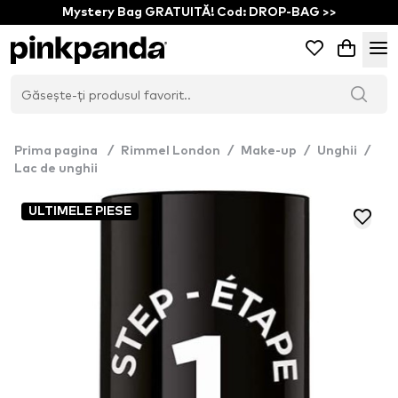
Mystery Bag GRATUITĂ! Cod: DROP-BAG >>
Prima pagina
/
Rimmel London
/
Make-up
/
Unghii
/
Lac de unghii
ULTIMELE PIESE