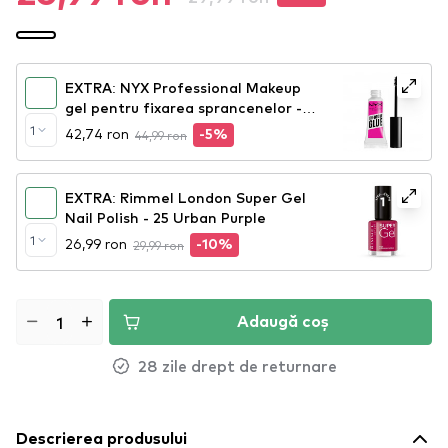
EXTRA: NYX Professional Makeup
gel pentru fixarea sprancenelor -
Brow Glue Instant Brow Styler
1
42,74 ron
44,99 ron
-5%
EXTRA: Rimmel London Super Gel
Nail Polish - 25 Urban Purple
1
26,99 ron
29,99 ron
-10%
Adaugă coș
28 zile drept de returnare
Descrierea produsului