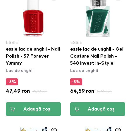
ESSIE
ESSIE
essie lac de unghii - Nail
essie lac de unghii - Gel
Polish - 57 Forever
Couture Nail Polish -
Yummy
548 Invest In-Style
Lac de unghii
Lac de unghii
-5%
-5%
47,49 ron
49,99 ron
64,59 ron
67,99 ron
Adaugă coș
Adaugă coș