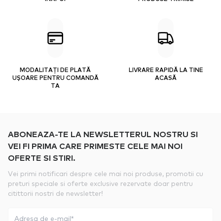
MODALITAȚI DE PLATĂ
LIVRARE RAPIDĂ LA TINE
UȘOARE PENTRU COMANDĂ
ACASĂ
TA
ABONEAZA-TE LA NEWSLETTERUL NOSTRU SI
VEI FI PRIMA CARE PRIMESTE CELE MAI NOI
OFERTE SI STIRI.
Vei primi notificari despre cele mai noi produse, promotii cu
preturi speciale si oferte exclusive rezervate doar pentru
citittorii nostri de newsletter!