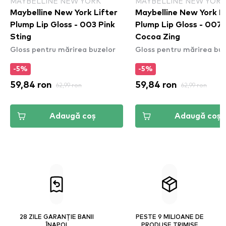
MAYBELLINE NEW YORK
MAYBELLINE NEW YORK
Maybelline New York Lifter
Maybelline New York L
Plump Lip Gloss - 003 Pink
Plump Lip Gloss - 007
Sting
Cocoa Zing
Gloss pentru mărirea buzelor
Gloss pentru mărirea buz
-5%
-5%
59,84 ron
62,99 ron
59,84 ron
62,99 ron
Adaugă coș
Adaugă coș
28 ZILE GARANȚIE BANII
PESTE 9 MILIOANE DE
ÎNAPOI
PRODUSE TRIMISE