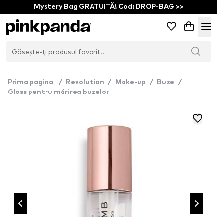
Mystery Bag GRATUITĂ! Cod: DROP-BAG >>
Prima pagina
/
Revolution
/
Make-up
/
Buze
/
Gloss pentru mărirea buzelor