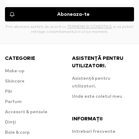
Aboneaza-te
Prin abonare sunteti de acord cu
TERMENII SI CONDITIILE
si va puteti
retrage consimtamantul in orice moment.
CATEGORIE
ASISTENȚĂ PENTRU
UTILIZATORI.
Make-up
Asistență pentru
Skincare
utilizatori.
Păr
Unde este coletul meu
Parfum
Accesorii & pensule
INFORMAȚII
Dinți
Intrebari frecvente
Baie & corp