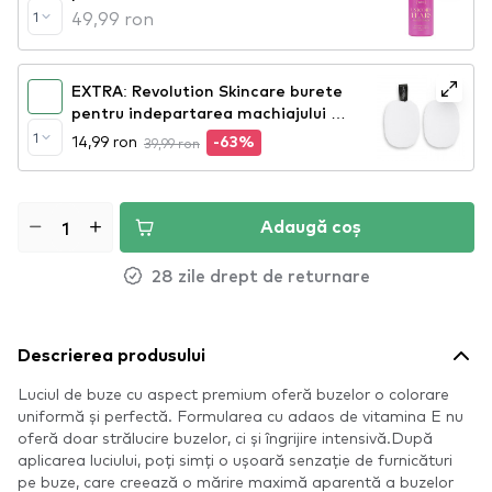
Face And Lip Primer (CE288)
49,99 ron
1
EXTRA: Revolution Skincare burete
pentru indepartarea machiajului -
Soft Cleansing Sponges
1
14,99 ron
39,99 ron
-63%
Adaugă coș
28 zile drept de returnare
Descrierea produsului
Luciul de buze cu aspect premium oferă buzelor o colorare
uniformă și perfectă. Formularea cu adaos de vitamina E nu
oferă doar strălucire buzelor, ci și îngrijire intensivă.După
aplicarea luciului, poți simți o ușoară senzație de furnicături
pe buze, care creează o mărire maximă aparentă a buzelor