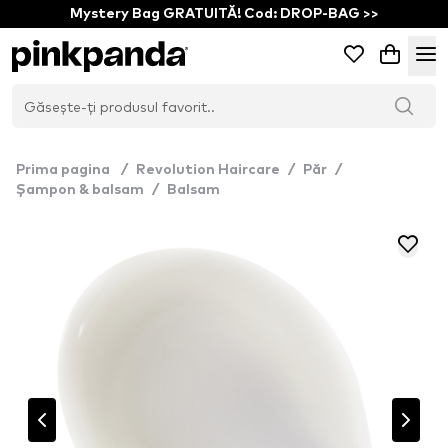
Mystery Bag GRATUITĂ! Cod: DROP-BAG >>
Prima pagina
/
Revolution Haircare
/
Păr
/
Șampon & balsam
/
Balsam