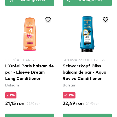
Adaugă coș
Adaugă coș
L’ORÉAL PARIS
SCHWARZKOPF GLISS
L’Oréal Paris balsam de
Schwarzkopf Gliss
par - Elseve Dream
balsam de par - Aqua
Long Conditioner
Revive Conditioner
Balsam
Balsam
-8%
-10%
21,15 ron
22,99 ron
22,49 ron
24,99 ron