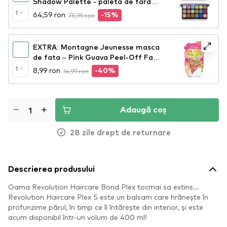
Shadow Palette - paleta de farduri
Desert Desire
1
64,59 ron
75,99 ron
-15%
EXTRA: Montagne Jeunesse masca
de fata – Pink Guava Peel-Off Face
Mask
1
8,99 ron
14,99 ron
-40%
Adaugă coș
28 zile drept de returnare
Descrierea produsului
Gama Revolution Haircare Bond Plex tocmai sa extins...
Revolution Haircare Plex 5 este un balsam care hrănește în
profunzime părul, în timp ce îl întărește din interior, și este
acum disponibil într-un volum de 400 ml!