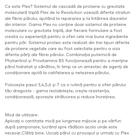
Ce este Plex? Sistemul de cascadă de proteine ​​cu greutate
moleculară triplă Plex de la Revolution vizează diferite straturi
ale fibrei părului, ajutând la repararea și la întărirea daunelor
din interior. Gama Plex nu conține doar sistemul de proteine ​​
moleculare cu greutate triplă, dar fiecare formulare a fost
creata cu experiență pentru a oferi cele mai bune ingrediente
pentru păr. Sistemul proteic este realizat din trei tipuri diferite
de proteine ​​vegetale care au fost selectate pentru a viza
diferite părți ale fibrei părului. Combinația puternică de
Phytantriol și Provitamina B5 funcționează pentru a menține
părul hidratat și sănătos, în timp ce un amestec de agenți de
condiționare ajută la catifelarea și netezirea părului.
Folosește pasul 3,4,5,6 și 7 ca o rutină pentru a oferi părului
tău dragoste - gama restabilește, crește rezistența,
condiționează, sporește strălucirea și reduce încrețirea.
Mod de utilizare:
Aplicați o cantitate mică pe lungimea mijlocie și pe vârfuri
după șamponare, lucrând spre rădăcini acolo unde este
necesar.Clătiți bine. Uscați părul cu prosopul și urmați cu Plex