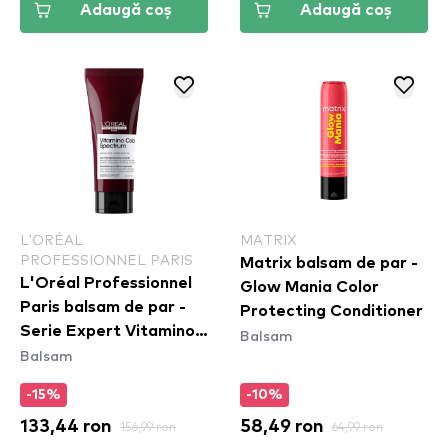
Adaugă coș
Adaugă coș
L'ORÉAL
MATRIX
PROFESSIONNEL PARIS
Matrix balsam de par -
L'Oréal Professionnel
Glow Mania Color
Paris balsam de par -
Protecting Conditioner
Serie Expert Vitamino
Balsam
Balsam
Color Spectrum
Conditioner
-15%
-10%
133,44 ron
156,99 ron
58,49 ron
64,99 ron