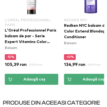
L'ORÉAL PROFESSIONNEL
REDKEN NYC
PARIS
Redken NYC balsam de 
L'Oréal Professionnel Paris
Color Extend Blondag
balsam de par - Serie
Conditioner
Expert Vitamino Color
Balsam
Balsam
Conditioner
-15%
-10%
105,39 ron
123,99 ron
134,99 ron
149,99 ron
Adaugă coș
Adaugă coș
PRODUSE DIN ACEEASI CATEGORIE