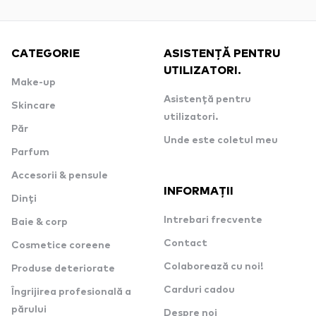
CATEGORIE
ASISTENȚĂ PENTRU
UTILIZATORI.
Make-up
Asistență pentru
Skincare
utilizatori.
Păr
Unde este coletul meu
Parfum
Accesorii & pensule
INFORMAȚII
Dinți
Intrebari frecvente
Baie & corp
Contact
Cosmetice coreene
Colaborează cu noi!
Produse deteriorate
Carduri cadou
Îngrijirea profesională a
părului
Despre noi