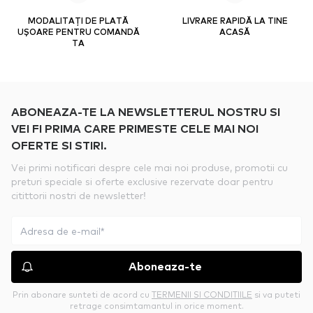
MODALITAȚI DE PLATĂ
LIVRARE RAPIDĂ LA TINE
UȘOARE PENTRU COMANDĂ
ACASĂ
TA
ABONEAZA-TE LA NEWSLETTERUL NOSTRU SI
VEI FI PRIMA CARE PRIMESTE CELE MAI NOI
OFERTE SI STIRI.
Vei primi notificari despre cele mai noi produse, promotii cu
preturi speciale si oferte exclusive rezervate doar pentru
citittorii nostri de newsletter!
Aboneaza-te
Prin abonare sunteti de acord cu
TERMENII SI CONDITIILE
si va puteti
retrage consimtamantul in orice moment.