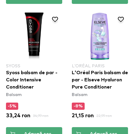
SYOSS
L’ORÉAL PARIS
Syoss balsam de par -
L'Oréal Paris balsam de
Color Intensive
par - Elseve Hyaluron
Conditioner
Pure Conditioner
Balsam
Balsam
-5%
-8%
33,24 ron
34,99 ron
21,15 ron
22,99 ron