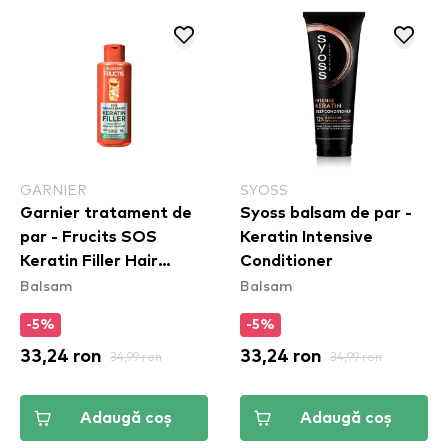
GARNIER
SYOSS
Garnier tratament de
Syoss balsam de par -
par - Frucits SOS
Keratin Intensive
Keratin Filler Hair
Conditioner
Balsam
Balsam
Treatment
-5%
-5%
33,24 ron
34,99 ron
33,24 ron
34,99 ron
Adaugă coș
Adaugă coș