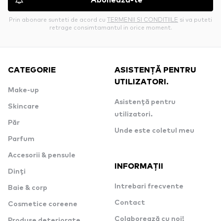
Aboneaza-te
Prin abonare sunteti de acord cu
TERMENII SI CONDITIILE
si va puteti
retrage consimtamantul in orice moment.
CATEGORIE
ASISTENȚĂ PENTRU
UTILIZATORI.
Make-up
Asistență pentru
Skincare
utilizatori.
Păr
Unde este coletul meu
Parfum
Accesorii & pensule
INFORMAȚII
Dinți
Intrebari frecvente
Baie & corp
Contact
Cosmetice coreene
Colaborează cu noi!
Produse deteriorate