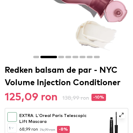
Redken balsam de par - NYC
Volume Injection Conditioner
125,09 ron
138,99 ron
-10%
EXTRA: L'Oreal Paris Telescopic
Lift Mascara
1
68,99 ron
74,99 ron
-8%