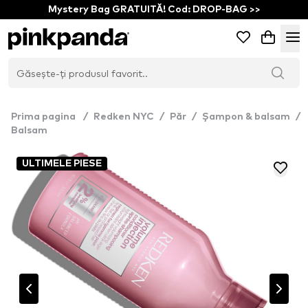
Mystery Bag GRATUITĂ! Cod: DROP-BAG >>
Prima pagina
/
Redken NYC
/
Păr
/
Șampon & balsam
/
Balsam
ULTIMELE PIESE