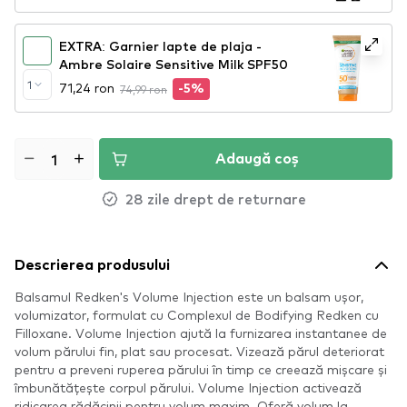
EXTRA: Garnier lapte de plaja -
Ambre Solaire Sensitive Milk SPF50
1
71,24 ron
74,99 ron
-5%
Adaugă coș
28 zile drept de returnare
Descrierea produsului
Balsamul Redken's Volume Injection este un balsam ușor,
volumizator, formulat cu Complexul de Bodifying Redken cu
Filloxane. Volume Injection ajută la furnizarea instantanee de
volum părului fin, plat sau procesat. Vizează părul deteriorat
pentru a preveni ruperea părului în timp ce creează mișcare și
îmbunătățește corpul părului. Volume Injection activează
ridicarea rădăcinii pentru volum maxim. Oferă volum la