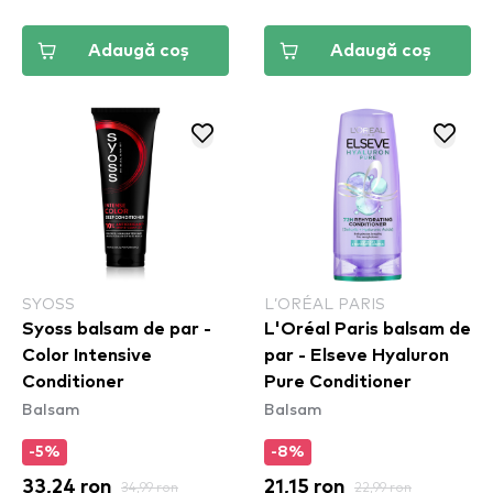
Adaugă coș
Adaugă coș
SYOSS
L’ORÉAL PARIS
Syoss balsam de par -
L'Oréal Paris balsam de
Color Intensive
par - Elseve Hyaluron
Conditioner
Pure Conditioner
Balsam
Balsam
-5%
-8%
33,24 ron
34,99 ron
21,15 ron
22,99 ron