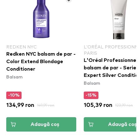
REDKEN NYC
L'ORÉAL PROFESSIONN
PARIS
Redken NYC balsam de par -
L'Oréal Professionnel 
Color Extend Blondage
balsam de par - Serie
Conditioner
Expert Silver Conditio
Balsam
Balsam
-10%
-15%
134,99 ron
149,99 ron
105,39 ron
123,99 ron
Adaugă coș
Adaugă coș