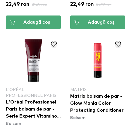
22,49 ron
24,99 ron
22,49 ron
24,99 ron
Adaugă coș
Adaugă coș
L'ORÉAL
MATRIX
PROFESSIONNEL PARIS
Matrix balsam de par -
L'Oréal Professionnel
Glow Mania Color
Paris balsam de par -
Protecting Conditioner
Serie Expert Vitamino
Balsam
Balsam
Color Spectrum
Conditioner