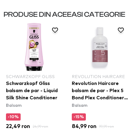
PRODUSE DIN ACEEASI CATEGORIE
SCHWARZKOPF GLISS
REVOLUTION HAIRCARE
Schwarzkopf Gliss
Revolution Haircare
balsam de par - Liquid
balsam de par - Plex 5
Silk Shine Conditioner
Bond Plex Conditioner
Balsam
Balsam
(400ml)
-10%
-15%
22,49 ron
24,99 ron
84,99 ron
99,99 ron