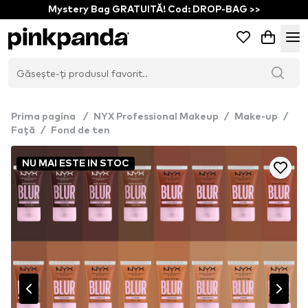
Mystery Bag GRATUITĂ! Cod: DROP-BAG >>
Prima pagina
/
NYX Professional Makeup
/
Make-up
/
Față
/
Fond de ten
NU MAI ESTE IN STOC