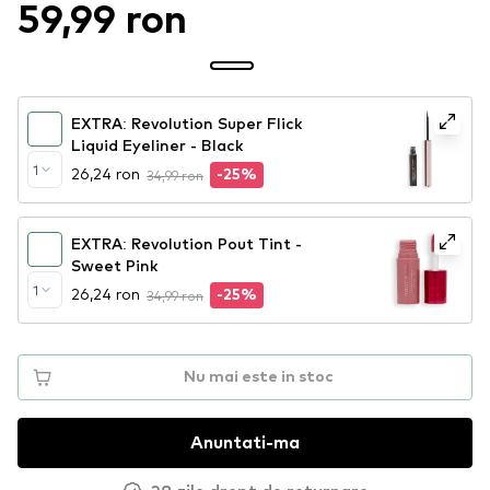
59,99 ron
EXTRA: Revolution Super Flick
Liquid Eyeliner - Black
1
26,24 ron
34,99 ron
-25%
EXTRA: Revolution Pout Tint -
Sweet Pink
1
26,24 ron
34,99 ron
-25%
Nu mai este in stoc
Anuntati-ma