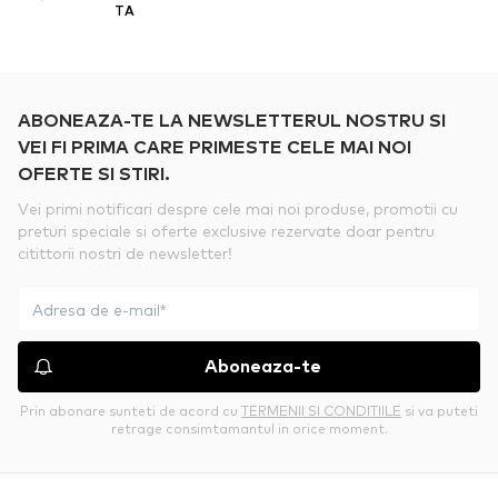
TA
ABONEAZA-TE LA NEWSLETTERUL NOSTRU SI
VEI FI PRIMA CARE PRIMESTE CELE MAI NOI
OFERTE SI STIRI.
Vei primi notificari despre cele mai noi produse, promotii cu
preturi speciale si oferte exclusive rezervate doar pentru
citittorii nostri de newsletter!
Aboneaza-te
Prin abonare sunteti de acord cu
TERMENII SI CONDITIILE
si va puteti
retrage consimtamantul in orice moment.