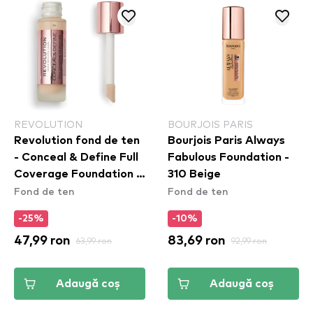
REVOLUTION
BOURJOIS PARIS
Revolution fond de ten
Bourjois Paris Always
- Conceal & Define Full
Fabulous Foundation -
Coverage Foundation -
310 Beige
Fond de ten
Fond de ten
F6
-25%
-10%
47,99 ron
63,99 ron
83,69 ron
92,99 ron
Adaugă coș
Adaugă coș