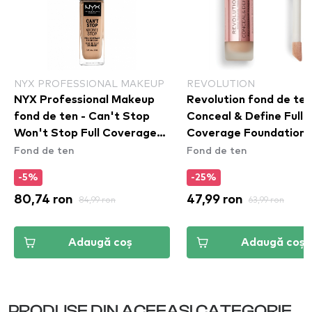
NYX PROFESSIONAL MAKEUP
REVOLUTION
NYX Professional Makeup
Revolution fond de ten
fond de ten - Can't Stop
Conceal & Define Full
Won't Stop Full Coverage
Coverage Foundation 
Fond de ten
Fond de ten
Foundation - True Beige
(CSWSF08)
-5%
-25%
80,74 ron
84,99 ron
47,99 ron
63,99 ron
Adaugă coș
Adaugă coș
PRODUSE DIN ACEEASI CATEGORIE