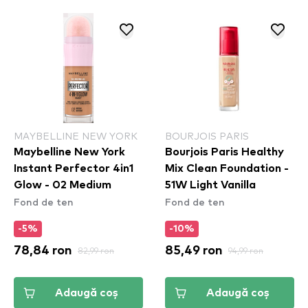
MAYBELLINE NEW YORK
BOURJOIS PARIS
Maybelline New York
Bourjois Paris Healthy
Instant Perfector 4in1
Mix Clean Foundation -
Glow - 02 Medium
51W Light Vanilla
Fond de ten
Fond de ten
-5%
-10%
78,84 ron
82,99 ron
85,49 ron
94,99 ron
Adaugă coș
Adaugă coș