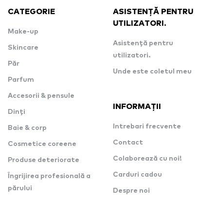
CATEGORIE
ASISTENȚĂ PENTRU
UTILIZATORI.
Make-up
Asistență pentru
Skincare
utilizatori.
Păr
Unde este coletul meu
Parfum
Accesorii & pensule
INFORMAȚII
Dinți
Intrebari frecvente
Baie & corp
Contact
Cosmetice coreene
Colaborează cu noi!
Produse deteriorate
Carduri cadou
Îngrijirea profesională a
părului
Despre noi