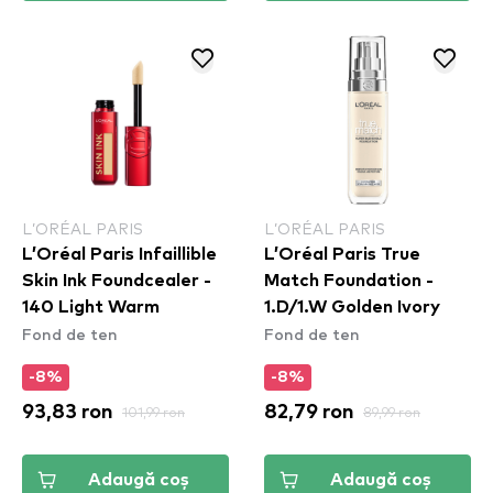
L’ORÉAL PARIS
L’ORÉAL PARIS
L’Oréal Paris Infaillible
L’Oréal Paris True
Skin Ink Foundcealer -
Match Foundation -
140 Light Warm
1.D/1.W Golden Ivory
Fond de ten
Fond de ten
-8%
-8%
93,83 ron
101,99 ron
82,79 ron
89,99 ron
Adaugă coș
Adaugă coș