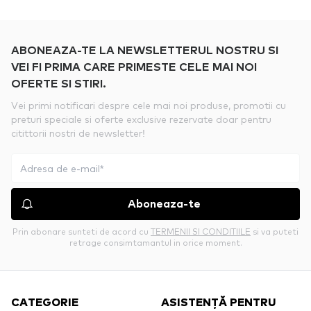
ABONEAZA-TE LA NEWSLETTERUL NOSTRU SI
VEI FI PRIMA CARE PRIMESTE CELE MAI NOI
OFERTE SI STIRI.
Vei primi notificari despre cele mai noi produse, promotii cu
preturi speciale si oferte exclusive rezervate doar pentru
citittorii nostri de newsletter!
Aboneaza-te
Prin abonare sunteti de acord cu
TERMENII SI CONDITIILE
si va puteti
retrage consimtamantul in orice moment.
CATEGORIE
ASISTENȚĂ PENTRU