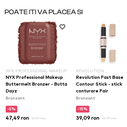
POATE ITI VA PLACEA SI
NYX PROFESSIONAL MAKEUP
REVOLUTION
NYX Professional Makeup
Revolution Fast Base
Buttermelt Bronzer - Butta
Contour Stick - stick de
Dayz
conturare Fair
Bronzant
Bronzant
-5%
-15%
47,49 ron
49,99 ron
39,09 ron
45,99 ron