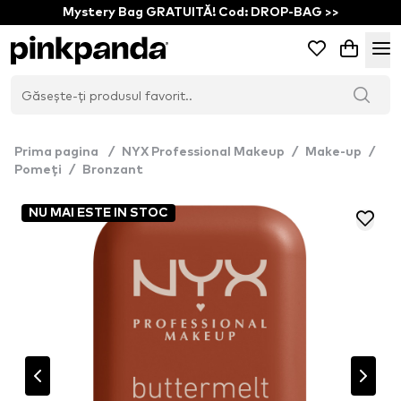
Mystery Bag GRATUITĂ! Cod: DROP-BAG >>
Prima pagina
/
NYX Professional Makeup
/
Make-up
/
Pomeți
/
Bronzant
NU MAI ESTE IN STOC