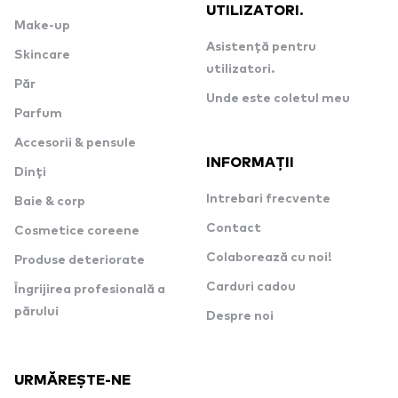
UTILIZATORI.
Make-up
Asistență pentru
Skincare
utilizatori.
Păr
Unde este coletul meu
Parfum
Accesorii & pensule
INFORMAȚII
Dinți
Intrebari frecvente
Baie & corp
Contact
Cosmetice coreene
Colaborează cu noi!
Produse deteriorate
Carduri cadou
Îngrijirea profesională a
părului
Despre noi
URMĂREȘTE-NE