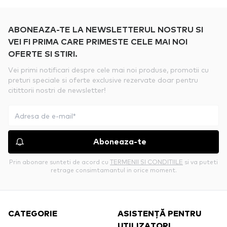
ABONEAZA-TE LA NEWSLETTERUL NOSTRU SI
VEI FI PRIMA CARE PRIMESTE CELE MAI NOI
OFERTE SI STIRI.
Vei primi notificari despre cele mai noi produse, promotii cu
preturi speciale si oferte exclusive rezervate doar pentru
citittorii nostri de newsletter!
Aboneaza-te
Prin abonare sunteti de acord cu
TERMENII SI CONDITIILE
si va puteti
retrage consimtamantul in orice moment.
CATEGORIE
ASISTENȚĂ PENTRU
UTILIZATORI.