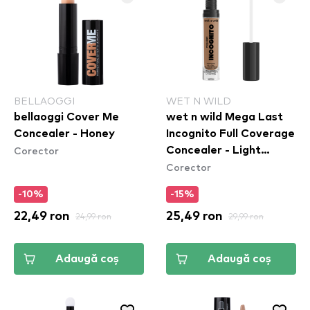
BELLAOGGI
WET N WILD
bellaoggi Cover Me
wet n wild Mega Last
Concealer - Honey
Incognito Full Coverage
Corector
Concealer - Light
Corector
Medium
-10%
-15%
22,49 ron
24,99 ron
25,49 ron
29,99 ron
Adaugă coș
Adaugă coș