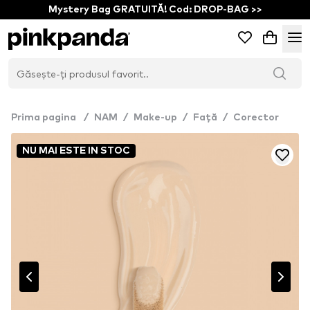
Mystery Bag GRATUITĂ! Cod: DROP-BAG >>
Prima pagina
/
NAM
/
Make-up
/
Față
/
Corector
NU MAI ESTE IN STOC