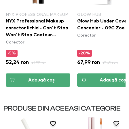
NYX PROFESSIONAL MAKEUP
GLOW HUB
NYX Professional Makeup
Glow Hub Under Cover
corector lichid - Can't Stop
Concealer - 09C Zoe
Corector
Won't Stop Contour
Corector
Concealer - Mahogany
(CSWSC16)
-5%
-20%
52,24 ron
54,99 ron
67,99 ron
84,99 ron
Adaugă coș
Adaugă coș
PRODUSE DIN ACEEASI CATEGORIE