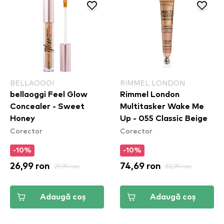
BELLAOGGI
RIMMEL LONDON
bellaoggi Feel Glow
Rimmel London
Concealer - Sweet
Multitasker Wake Me
Honey
Up - 055 Classic Beige
Corector
Corector
-10%
-10%
26,99 ron
29,99 ron
74,69 ron
82,99 ron
Adaugă coș
Adaugă coș