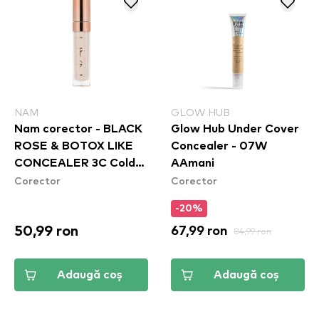
NAM
GLOW HUB
Nam corector - BLACK
Glow Hub Under Cover
ROSE & BOTOX LIKE
Concealer - 07W
CONCEALER 3C Cold
AAmani
Corector
Corector
Nude
-20%
50,99 ron
67,99 ron
84,99 ron
Adaugă coș
Adaugă coș