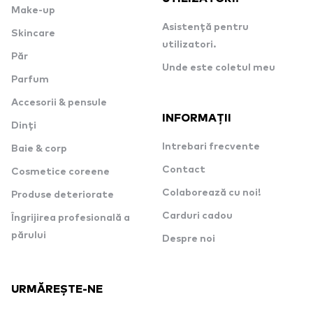
Make-up
Asistență pentru
Skincare
utilizatori.
Păr
Unde este coletul meu
Parfum
Accesorii & pensule
INFORMAȚII
Dinți
Intrebari frecvente
Baie & corp
Contact
Cosmetice coreene
Colaborează cu noi!
Produse deteriorate
Carduri cadou
Îngrijirea profesională a
părului
Despre noi
URMĂREȘTE-NE