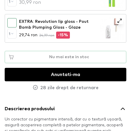
30,99 ron
1
EXTRA: Revolution lip gloss - Pout
Bomb Plumping Gloss - Glaze
1
29,74 ron
34,99 ron
-15%
Nu mai este in stoc
Anuntati-ma
28 zile drept de returnare
Descrierea produsului
Un corector cu pigmentare intensă, dar cu o textură ușoară,
asigură acoperirea completă a petelor pigmentare, acoperă
și cearcănele de sub ochi și uniformizează nuanța pielii.