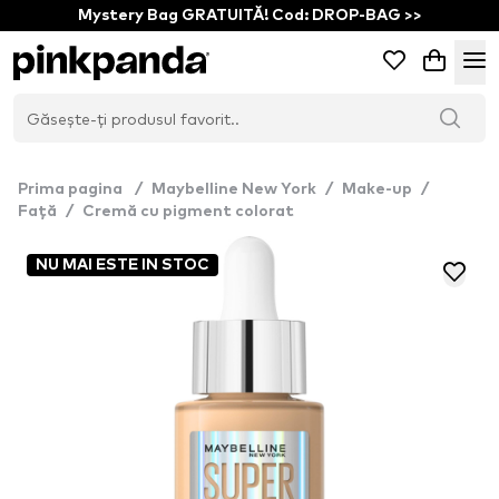
Mystery Bag GRATUITĂ! Cod: DROP-BAG >>
Prima pagina
/
Maybelline New York
/
Make-up
/
Față
/
Cremă cu pigment colorat
NU MAI ESTE IN STOC