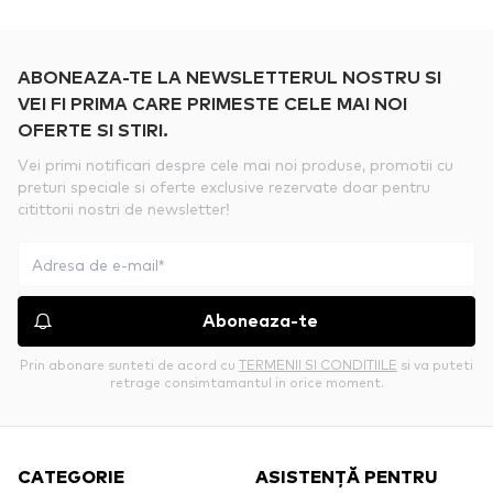
ABONEAZA-TE LA NEWSLETTERUL NOSTRU SI
VEI FI PRIMA CARE PRIMESTE CELE MAI NOI
OFERTE SI STIRI.
Vei primi notificari despre cele mai noi produse, promotii cu
preturi speciale si oferte exclusive rezervate doar pentru
citittorii nostri de newsletter!
Aboneaza-te
Prin abonare sunteti de acord cu
TERMENII SI CONDITIILE
si va puteti
retrage consimtamantul in orice moment.
CATEGORIE
ASISTENȚĂ PENTRU