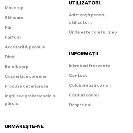
UTILIZATORI.
Make-up
Asistență pentru
Skincare
utilizatori.
Păr
Unde este coletul meu
Parfum
Accesorii & pensule
INFORMAȚII
Dinți
Intrebari frecvente
Baie & corp
Contact
Cosmetice coreene
Colaborează cu noi!
Produse deteriorate
Carduri cadou
Îngrijirea profesională a
părului
Despre noi
URMĂREȘTE-NE