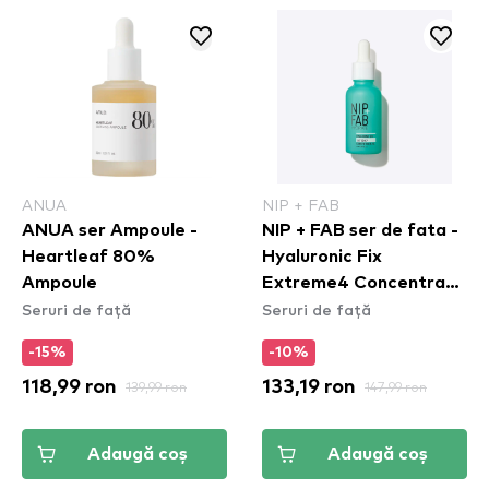
ANUA
NIP + FAB
ANUA ser Ampoule -
NIP + FAB ser de fata -
Heartleaf 80%
Hyaluronic Fix
Ampoule
Extreme4 Concentrate
Seruri de față
Seruri de față
2%
-15%
-10%
118,99 ron
139,99 ron
133,19 ron
147,99 ron
Adaugă coș
Adaugă coș