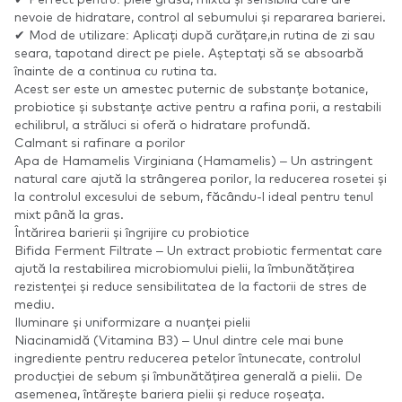
nevoie de hidratare, control al sebumului și repararea barierei.
✔ Mod de utilizare: Aplicați după curățare,in rutina de zi sau
seara, tapotand direct pe piele. Așteptați să se absoarbă
înainte de a continua cu rutina ta.
Acest ser este un amestec puternic de substanțe botanice,
probiotice și substanțe active pentru a rafina porii, a restabili
echilibrul, a străluci si oferă o hidratare profundă.
Calmant si rafinare a porilor
Apa de Hamamelis Virginiana (Hamamelis) – Un astringent
natural care ajută la strângerea porilor, la reducerea rosetei și
la controlul excesului de sebum, făcându-l ideal pentru tenul
mixt până la gras.
Întărirea barierii și îngrijire cu probiotice
Bifida Ferment Filtrate – Un extract probiotic fermentat care
ajută la restabilirea microbiomului pielii, la îmbunătățirea
rezistenței și reduce sensibilitatea de la factorii de stres de
mediu.
Iluminare și uniformizare a nuanței pielii
Niacinamidă (Vitamina B3) – Unul dintre cele mai bune
ingrediente pentru reducerea petelor întunecate, controlul
producției de sebum și îmbunătățirea generală a pielii. De
asemenea, întărește bariera pielii și reduce roșeața.