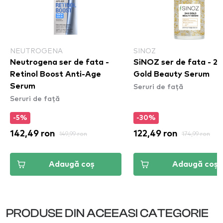
NEUTROGENA
SINOZ
Neutrogena ser de fata -
SiNOZ ser de fata - 2
Retinol Boost Anti-Age
Gold Beauty Serum
Seruri de față
Serum
Seruri de față
-5%
-30%
142,49 ron
149,99 ron
122,49 ron
174,99 ron
Adaugă coș
Adaugă coș
PRODUSE DIN ACEEASI CATEGORIE