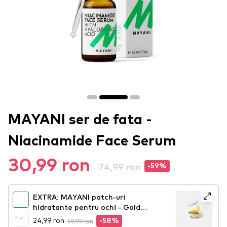
MAYANI ser de fata -
Niacinamide Face Serum
30,99 ron
74,99 ron
-59%
EXTRA: MAYANI patch-uri
hidratante pentru ochi - Gold
Hydrating Eye Patches
1
24,99 ron
59,99 ron
-58%