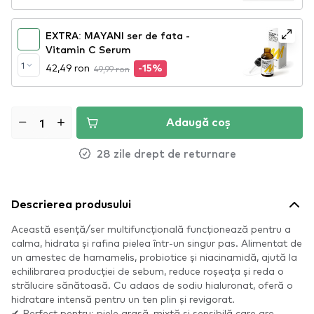
EXTRA: MAYANI ser de fata -
Vitamin C Serum
1
42,49 ron
49,99 ron
-15%
Adaugă coș
28 zile drept de returnare
Descrierea produsului
Această esență/ser multifuncțională funcționează pentru a
calma, hidrata și rafina pielea într-un singur pas. Alimentat de
un amestec de hamamelis, probiotice și niacinamidă, ajută la
echilibrarea producției de sebum, reduce roșeața și reda o
strălucire sănătoasă. Cu adaos de sodiu hialuronat, oferă o
hidratare intensă pentru un ten plin și revigorat.
✔ Perfect pentru: piele grasă, mixtă și sensibilă care are