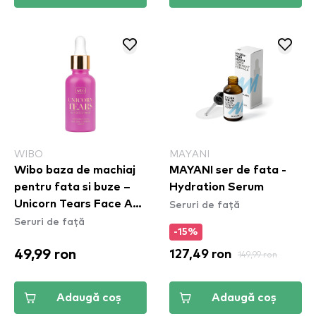
WIBO
MAYANI
Wibo baza de machiaj
MAYANI ser de fata -
pentru fata si buze –
Hydration Serum
Seruri de față
Unicorn Tears Face And
Seruri de față
Lip Primer (CE288)
-15%
49,99 ron
127,49 ron
149,99 ron
Adaugă coș
Adaugă coș