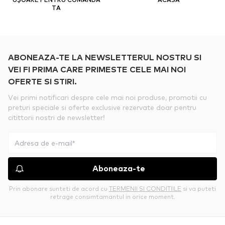
TA
ABONEAZA-TE LA NEWSLETTERUL NOSTRU SI
VEI FI PRIMA CARE PRIMESTE CELE MAI NOI
OFERTE SI STIRI.
Vei primi notificari despre cele mai noi produse, promotii cu
preturi speciale si oferte exclusive rezervate doar pentru
citittorii nostri de newsletter!
Aboneaza-te
Prin abonare sunteti de acord cu
TERMENII SI CONDITIILE
si va puteti
retrage consimtamantul in orice moment.