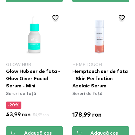
GLOW HUB
HEMPTOUCH
Glow Hub ser de fata -
Hemptouch ser de fata
Glow Giver Facial
- Skin Perfection
Serum - Mini
Azelaic Serum
Seruri de față
Seruri de față
-20%
178,99 ron
43,99 ron
54,99 ron
Adaugă coș
Adaugă coș