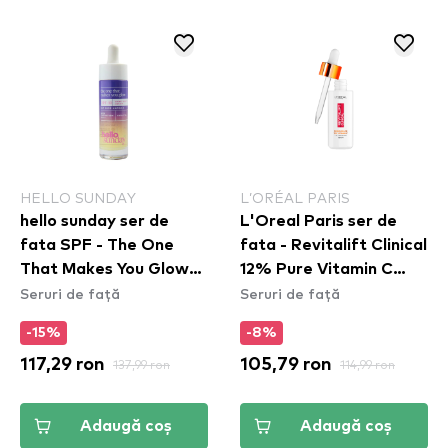
HELLO SUNDAY
L’ORÉAL PARIS
hello sunday ser de
L'Oreal Paris ser de
fata SPF - The One
fata - Revitalift Clinical
That Makes You Glow
12% Pure Vitamin C
Seruri de față
Seruri de față
(SPF40)
Face Brightening
Serum
-15%
-8%
117,29 ron
137,99 ron
105,79 ron
114,99 ron
Adaugă coș
Adaugă coș