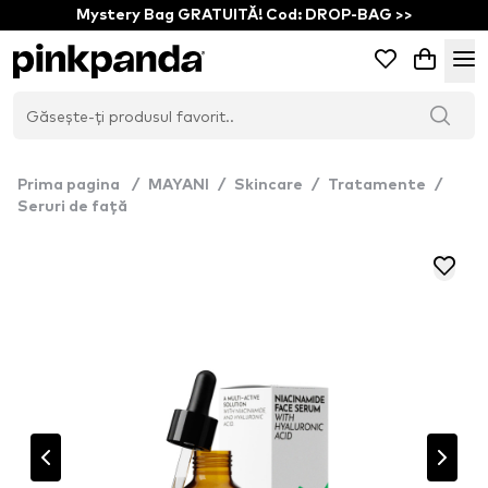
Mystery Bag GRATUITĂ! Cod: DROP-BAG >>
Prima pagina
/
MAYANI
/
Skincare
/
Tratamente
/
Seruri de față