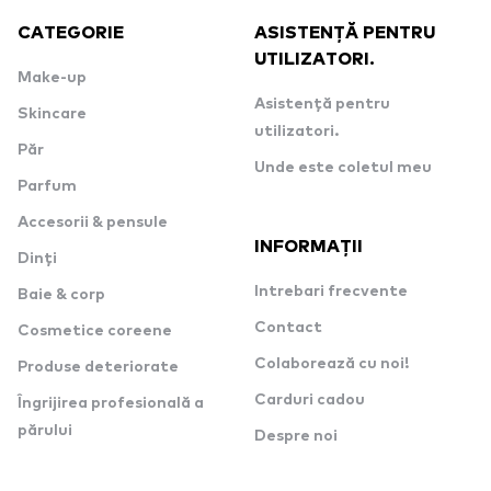
CATEGORIE
ASISTENȚĂ PENTRU
UTILIZATORI.
Make-up
Asistență pentru
Skincare
utilizatori.
Păr
Unde este coletul meu
Parfum
Accesorii & pensule
INFORMAȚII
Dinți
Intrebari frecvente
Baie & corp
Contact
Cosmetice coreene
Colaborează cu noi!
Produse deteriorate
Carduri cadou
Îngrijirea profesională a
părului
Despre noi