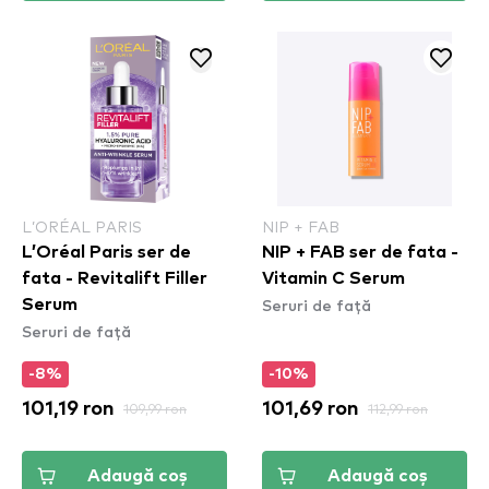
L’ORÉAL PARIS
NIP + FAB
L’Oréal Paris ser de
NIP + FAB ser de fata -
fata - Revitalift Filler
Vitamin C Serum
Seruri de față
Serum
Seruri de față
-8%
-10%
101,19 ron
109,99 ron
101,69 ron
112,99 ron
Adaugă coș
Adaugă coș