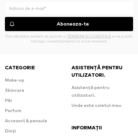
Aboneaza-te
Prin abonare sunteti de acord cu
TERMENII SI CONDITIILE
si va puteti
retrage consimtamantul in orice moment.
CATEGORIE
ASISTENȚĂ PENTRU
UTILIZATORI.
Make-up
Asistență pentru
Skincare
utilizatori.
Păr
Unde este coletul meu
Parfum
Accesorii & pensule
INFORMAȚII
Dinți