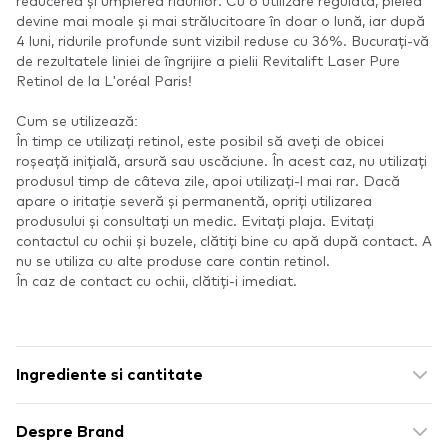
reducerea și umplerea ridurilor. Cu o utilizare regulată, pielea
devine mai moale și mai strălucitoare în doar o lună, iar după
4 luni, ridurile profunde sunt vizibil reduse cu 36%. Bucurați-vă
de rezultatele liniei de îngrijire a pielii Revitalift Laser Pure
Retinol de la L'oréal Paris!
Cum se utilizează:
În timp ce utilizați retinol, este posibil să aveți de obicei
roșeață inițială, arsură sau uscăciune. În acest caz, nu utilizați
produsul timp de câteva zile, apoi utilizați-l mai rar. Dacă
apare o iritație severă și permanentă, opriți utilizarea
produsului și consultați un medic. Evitați plaja. Evitați
contactul cu ochii și buzele, clătiți bine cu apă după contact. A
nu se utiliza cu alte produse care contin retinol.
În caz de contact cu ochii, clătiți-i imediat.
Ingrediente si cantitate
Despre Brand