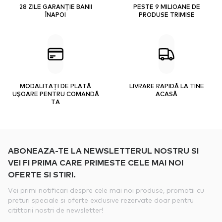
28 ZILE GARANȚIE BANII
PESTE 9 MILIOANE DE
ÎNAPOI
PRODUSE TRIMISE
MODALITAȚI DE PLATĂ
LIVRARE RAPIDĂ LA TINE
UȘOARE PENTRU COMANDĂ
ACASĂ
TA
ABONEAZA-TE LA NEWSLETTERUL NOSTRU SI
VEI FI PRIMA CARE PRIMESTE CELE MAI NOI
OFERTE SI STIRI.
Vei primi notificari despre cele mai noi produse, promotii cu
preturi speciale si oferte exclusive rezervate doar pentru
citittorii nostri de newsletter!