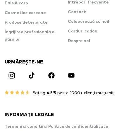
Intrebari frecvente
Baie & corp
Contact
Cosmetice coreene
Colaborează cu noi!
Produse deteriorate
Carduri cadou
Îngrijirea profesională a
părului
Despre noi
URMĂREȘTE-NE
Rating
4.5/5
peste 1000+ clienți mulțumiți
INFORMAȚII LEGALE
Termeni si conditii si Politica de confidentialitate