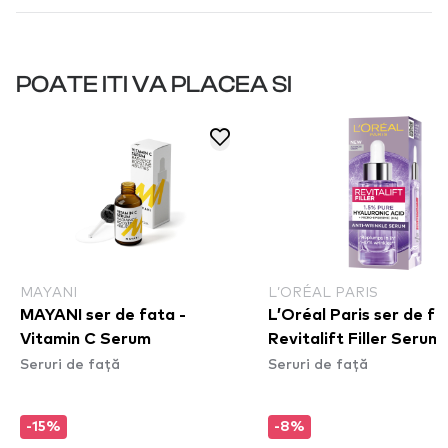
POATE ITI VA PLACEA SI
MAYANI
L’ORÉAL PARIS
MAYANI ser de fata -
L’Oréal Paris ser de fa
Vitamin C Serum
Revitalift Filler Serum
Seruri de față
Seruri de față
-15%
-8%