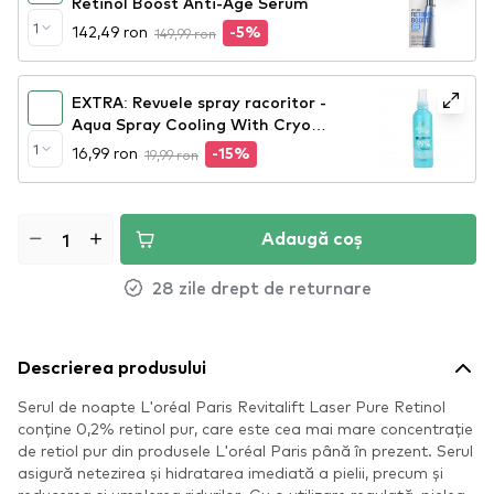
Retinol Boost Anti-Age Serum
1
142,49 ron
149,99 ron
-5%
EXTRA: Revuele spray racoritor -
Aqua Spray Cooling With Cryo
Effect
1
16,99 ron
19,99 ron
-15%
Adaugă coș
28 zile drept de returnare
Descrierea produsului
Serul de noapte L'oréal Paris Revitalift Laser Pure Retinol
conține 0,2% retinol pur, care este cea mai mare concentrație
de retiol pur din produsele L'oréal Paris până în prezent. Serul
asigură netezirea și hidratarea imediată a pielii, precum și