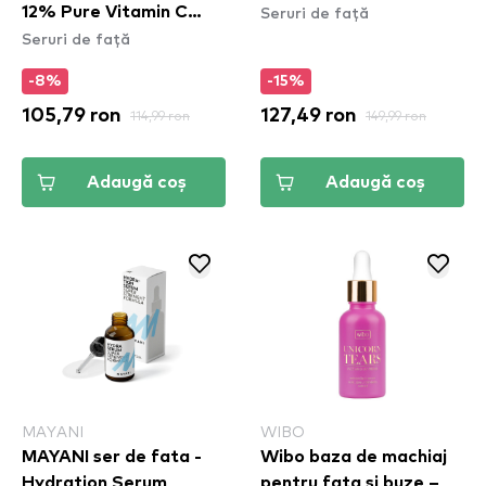
Seruri de față
12% Pure Vitamin C
Seruri de față
Face Brightening
Serum
-8%
-15%
105,79 ron
114,99 ron
127,49 ron
149,99 ron
Adaugă coș
Adaugă coș
MAYANI
WIBO
MAYANI ser de fata -
Wibo baza de machiaj
Hydration Serum
pentru fata si buze –