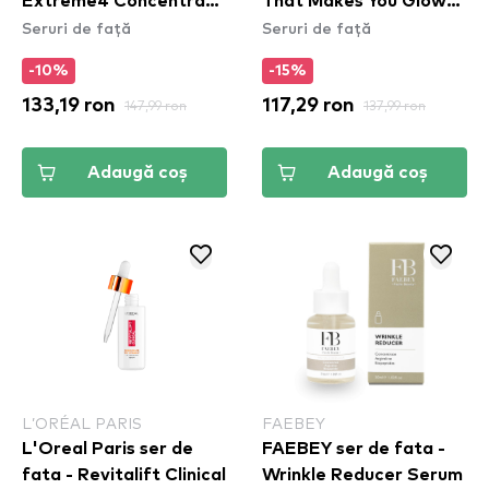
Extreme4 Concentrate
That Makes You Glow
Seruri de față
Seruri de față
2%
(SPF40)
-10%
-15%
133,19 ron
147,99 ron
117,29 ron
137,99 ron
Adaugă coș
Adaugă coș
L’ORÉAL PARIS
FAEBEY
L'Oreal Paris ser de
FAEBEY ser de fata -
fata - Revitalift Clinical
Wrinkle Reducer Serum