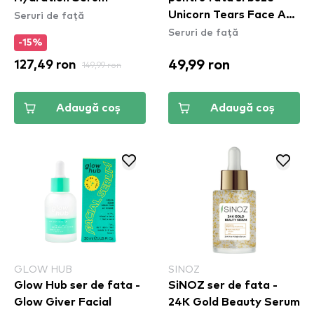
Seruri de față
Unicorn Tears Face And
Seruri de față
Lip Primer (CE288)
-15%
49,99 ron
127,49 ron
149,99 ron
Adaugă coș
Adaugă coș
GLOW HUB
SINOZ
Glow Hub ser de fata -
SiNOZ ser de fata -
Glow Giver Facial
24K Gold Beauty Serum