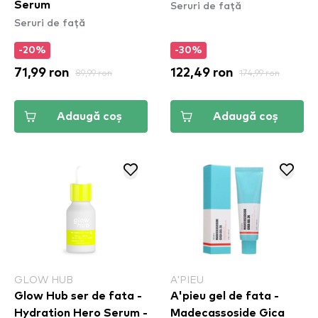
Seruri de față
Serum
Seruri de față
-20%
-30%
71,99 ron
89,99 ron
122,49 ron
174,99 ron
Adaugă coș
Adaugă coș
GLOW HUB
A'PIEU
Glow Hub ser de fata -
A'pieu gel de fata -
Hydration Hero Serum -
Madecassoside Gica