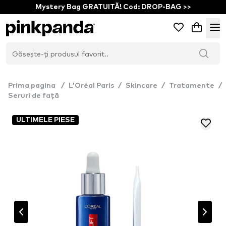
Mystery Bag GRATUITĂ! Cod: DROP-BAG >>
Prima pagina
/
L’Oréal Paris
/
Skincare
/
Tratamente
/
Seruri de față
ULTIMELE PIESE