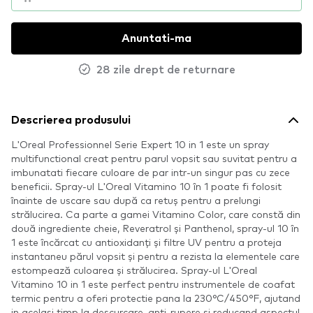
Anuntati-ma
28 zile drept de returnare
Descrierea produsului
L'Oreal Professionnel Serie Expert 10 in 1 este un spray
multifunctional creat pentru parul vopsit sau suvitat pentru a
imbunatati fiecare culoare de par intr-un singur pas cu zece
beneficii. Spray-ul L'Oreal Vitamino 10 în 1 poate fi folosit
înainte de uscare sau după ca retuș pentru a prelungi
strălucirea. Ca parte a gamei Vitamino Color, care constă din
două ingrediente cheie, Reveratrol și Panthenol, spray-ul 10 în
1 este încărcat cu antioxidanți și filtre UV pentru a proteja
instantaneu părul vopsit și pentru a rezista la elementele care
estompează culoarea și strălucirea. Spray-ul L'Oreal
Vitamino 10 in 1 este perfect pentru instrumentele de coafat
termic pentru a oferi protectie pana la 230°C/450°F, ajutand
in acelasi timp la descurcare, anti-rupere si reducand aspectul