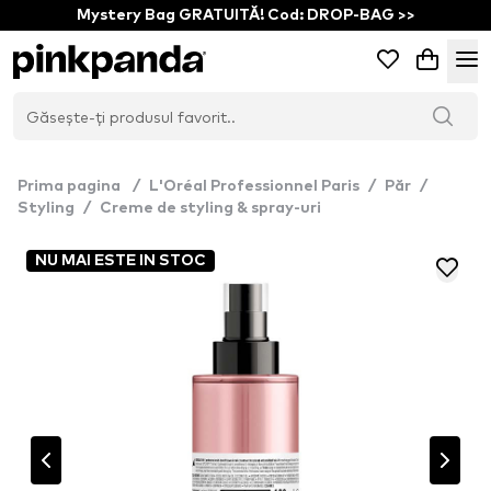
Mystery Bag GRATUITĂ! Cod: DROP-BAG >>
Prima pagina
/
L'Oréal Professionnel Paris
/
Păr
/
Styling
/
Creme de styling & spray-uri
NU MAI ESTE IN STOC