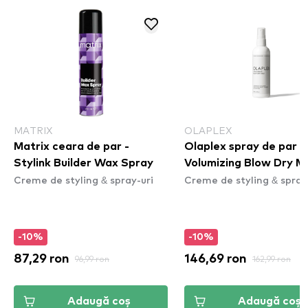
MATRIX
OLAPLEX
Matrix ceara de par -
Olaplex spray de par -
Stylink Builder Wax Spray
Volumizing Blow Dry Mi
Creme de styling & spray-uri
Creme de styling & spray
-10%
-10%
87,29 ron
96,99 ron
146,69 ron
162,99 ron
Adaugă coș
Adaugă coș