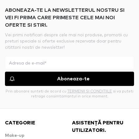
ABONEAZA-TE LA NEWSLETTERUL NOSTRU SI
VEI FI PRIMA CARE PRIMESTE CELE MAI NOI
OFERTE SI STIRI.
Vei primi notificari despre cele mai noi produse, promotii cu
preturi speciale si oferte exclusive rezervate doar pentru
citittorii nostri de newsletter!
Aboneaza-te
Prin abonare sunteti de acord cu
TERMENII SI CONDITIILE
si va puteti
retrage consimtamantul in orice moment.
CATEGORIE
ASISTENȚĂ PENTRU
UTILIZATORI.
Make-up