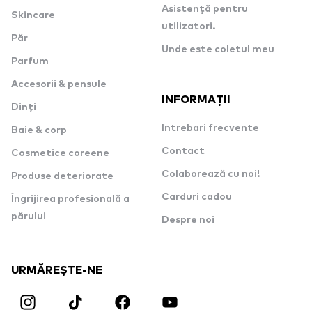
Asistență pentru
Skincare
utilizatori.
Păr
Unde este coletul meu
Parfum
Accesorii & pensule
INFORMAȚII
Dinți
Intrebari frecvente
Baie & corp
Contact
Cosmetice coreene
Colaborează cu noi!
Produse deteriorate
Carduri cadou
Îngrijirea profesională a
părului
Despre noi
URMĂREȘTE-NE