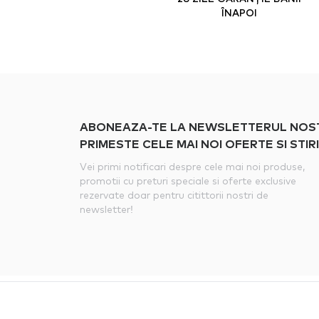
ÎNAPOI
ABONEAZA-TE LA NEWSLETTERUL NOSTRU
PRIMESTE CELE MAI NOI OFERTE SI STIRI
Vei primi notificari despre cele mai noi produse,
promotii cu preturi speciale si oferte exclusive
rezervate doar pentru citittorii nostri de
newsletter!