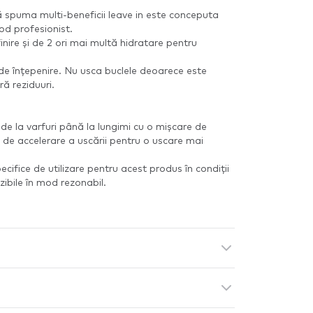
ă spuma multi-beneficii leave in este conceputa
od profesionist.
inire și de 2 ori mai multă hidratare pentru
de înțepenire. Nu usca buclele deoarece este
ră reziduuri.
 de la varfuri până la lungimi cu o mișcare de
 de accelerare a uscării pentru o uscare mai
cifice de utilizare pentru acest produs în condiții
zibile în mod rezonabil.