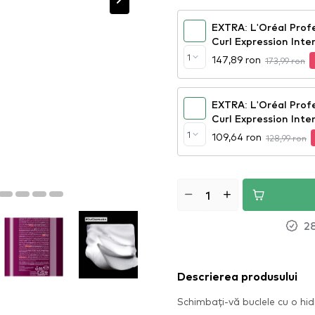
EXTRA: L'Oréal Profe
Curl Expression Inte
1
147,89 ron
173,99 ron
EXTRA: L'Oréal Prof
Curl Expression Inte
Cream Shampoo
1
109,64 ron
128,99 ron
28
Descrierea produsului
Schimbați-vă buclele cu o hid