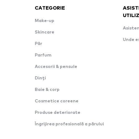
CATEGORIE
ASIST
UTILI
Make-up
Asisten
Skincare
Unde e
Păr
Parfum
Accesorii & pensule
Dinți
Baie & corp
Cosmetice coreene
Produse deteriorate
Îngrijirea profesională a părului