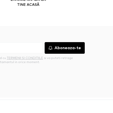
TINE ACASĂ
Aboneaza-te
rd cu
TERMENII SI CONDITIILE
si va puteti retrage
tamantul in orice moment.