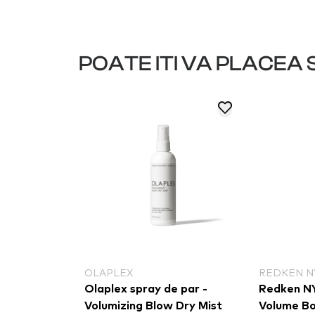
POATE ITI VA PLACEA S
OLAPLEX
REDKEN N
y de par -
Olaplex spray de par -
Redken NY
Volumizing Blow Dry Mist
Volume B