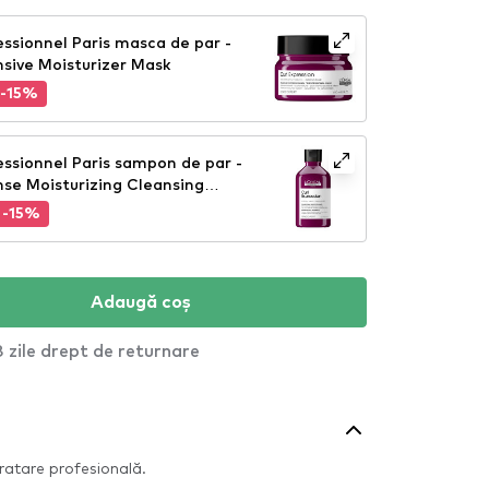
ssionnel Paris masca de par -
nsive Moisturizer Mask
-15%
essionnel Paris sampon de par -
nse Moisturizing Cleansing
-15%
Adaugă coș
 zile drept de returnare
ratare profesională.