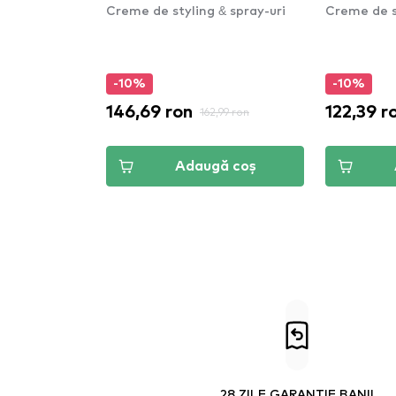
& spray-uri
Creme de styling & spray-uri
Creme de st
-10%
-10%
146,69 ron
122,39 r
99 ron
162,99 ron
ă coș
Adaugă coș
28 ZILE GARANȚIE BANII