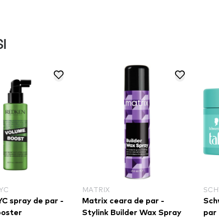
I
YC
MATRIX
SCH
C spray de par -
Matrix ceara de par -
Sch
ooster
Stylink Builder Wax Spray
par