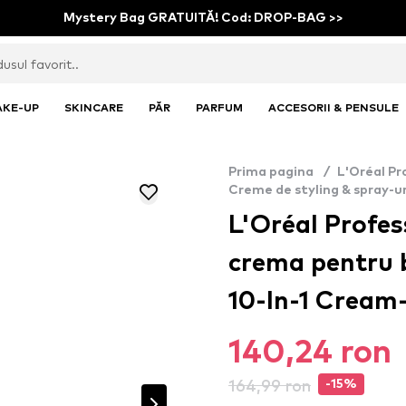
Mystery Bag GRATUITĂ! Cod: DROP-BAG >>
AKE-UP
SKINCARE
PĂR
PARFUM
ACCESORII & PENSULE
Prima pagina
/
L'Oréal Pr
Creme de styling & spray-ur
L'Oréal Profes
crema pentru b
10-In-1 ​Cream
140,24 ron
164,99 ron
-15%