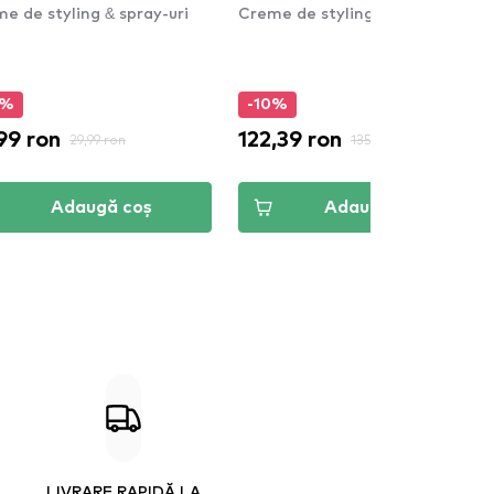
e de styling & spray-uri
Creme de styling & spray-uri
0%
-10%
99 ron
122,39 ron
29,99 ron
135,99 ron
Adaugă coș
Adaugă coș
LIVRARE RAPIDĂ LA