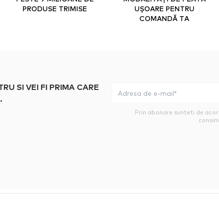
PRODUSE TRIMISE
UȘOARE PENTRU
COMANDĂ TA
 SI VEI FI PRIMA CARE
.
Prin abonare sunteti de aco
consim