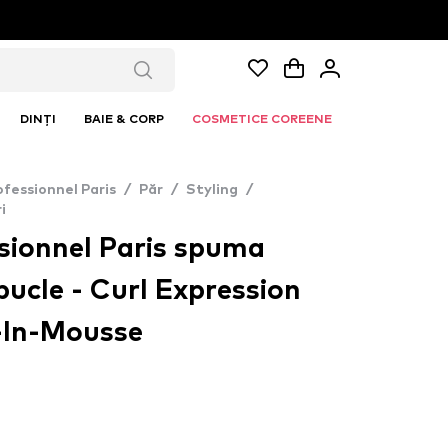
DINȚI
BAIE & CORP
COSMETICE COREENE
ofessionnel Paris
/
Păr
/
Styling
/
i
sionnel Paris spuma
ucle - Curl Expression
-In-Mousse​