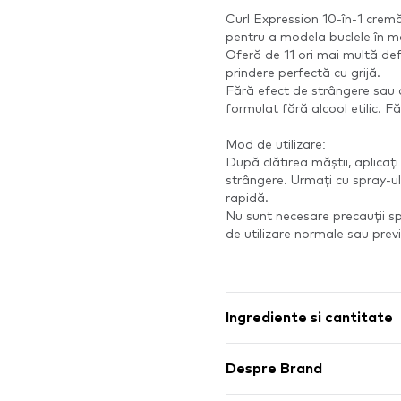
Curl Expression 10-în-1 crem
pentru a modela buclele în m
Oferă de 11 ori mai multă def
prindere perfectă cu grijă.
Fără efect de strângere sau 
formulat fără alcool etilic. Fă
Mod de utilizare:
După clătirea măștii, aplicați
strângere. Urmați cu spray-ul
rapidă.
Nu sunt necesare precauții spe
de utilizare normale sau previ
Ingrediente si cantitate
Despre Brand