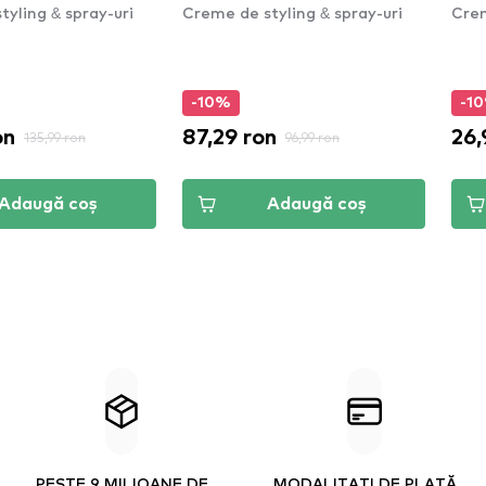
yling & spray-uri
Creme de styling & spray-uri
Crem
-10%
-1
on
87,29 ron
26,
135,99 ron
96,99 ron
Adaugă coș
Adaugă coș
PESTE 9 MILIOANE DE
MODALITAȚI DE PLATĂ