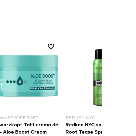
WARZKOPF TAFT
REDKEN NYC
warzkopf Taft crema de
Redken NYC spray de par -
 - Aloe Boost Cream
Root Tease Spray